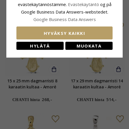
karaatin kultaa - Amoré
evästekäytännöstämme.
Evästekäytäntö
og på
614,-
544,-
CHANTI hinta
CHANTI hinta
Google Business Data Answers-webstedet.
Google Business Data Answers
HYVÄKSY KAIKKI
HYLÄTÄ
MUOKATA
15 x 25 mm dagmarristi 8
17 x 29 mm dagmarristi 14
karaatin kultaa - Amoré
karaatin kultaa - Amoré
268,-
514,-
CHANTI hinta
CHANTI hinta