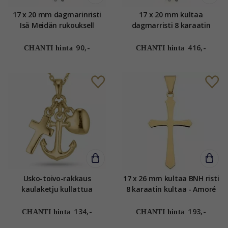
17 x 20 mm dagmarinristi
17 x 20 mm kultaa
Isä Meidän rukouksell
dagmarristi 8 karaatin
hopeaa - Amoré
kultaa - Amoré
90,-
416,-
CHANTI hinta
CHANTI hinta
Usko-toivo-rakkaus
17 x 26 mm kultaa BNH risti
kaulaketju kullattua
8 karaatin kultaa - Amoré
hopeaa riipus kullattua
hopeaa
134,-
193,-
CHANTI hinta
CHANTI hinta