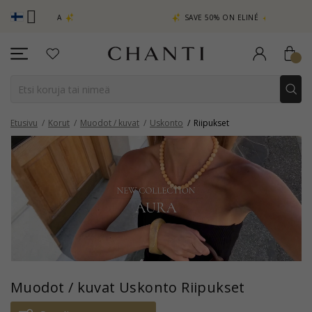
CHANTI C
A
SAVE 50% ON ELINÉ
Etusivu
Korut
Muodot / kuvat
Uskonto
Riipukset
Muodot / kuvat Uskonto Riipukset