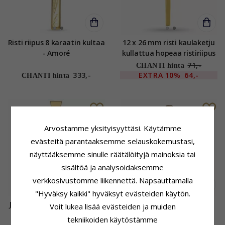
Risti riipus 8 karaatin kultaa
12 x 26 mm risti kaulaketju
- Amoré
kullattua hopeaa ristiriipus
kullattua hopeaa
71,-
CHANTI hinta
333,-
EXTRA
10%
64,-
CHANTI hinta
Arvostamme yksityisyyttäsi. Käytämme
evästeitä parantaaksemme selauskokemustasi,
näyttääksemme sinulle räätälöityjä mainoksia tai
sisältöä ja analysoidaksemme
verkkosivustomme liikennettä. Napsauttamalla
"Hyväksy kaikki" hyväksyt evästeiden käytön.
Jeesus BNH risti 14 karaatin
21 x 25 mm dagmarinristi
Voit lukea lisää evästeiden ja muiden
kultaa - Amoré
Isä Meidän rukouksell 8
tekniikoiden käytöstämme