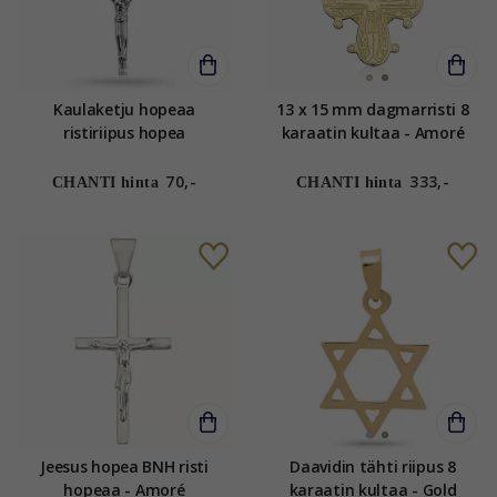
Kaulaketju hopeaa
13 x 15 mm dagmarristi 8
ristiriipus hopea
karaatin kultaa - Amoré
70,-
333,-
CHANTI hinta
CHANTI hinta
Jeesus hopea BNH risti
Daavidin tähti riipus 8
hopeaa - Amoré
karaatin kultaa - Gold