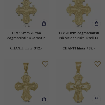
13 x 15 mm kultaa
17 x 20 mm dagmarinristi
dagmarristi 14 karaatin
Isä Meidän rukouksell 14
kultaa - Amoré
karaatin kultaa - Amoré
312,-
439,-
CHANTI hinta
CHANTI hinta