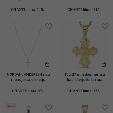
Collection
115,-
112,-
CHANTI hinta
CHANTI hinta
NORDAHL ANDERSEN risti
15 x 27 mm dagmarristi
riipus jossa on ketju
kaulaketju kullattua
rodinoitua hopeaa
hopeaa riipus kullattua
valkoinen zirkoni
hopeaa - Amoré
67,-
165,-
CHANTI hinta
CHANTI hinta
SALE