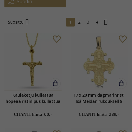
Suodin
Suosittu
1
2
3
4
Kaulaketju kullattua
17 x 20 mm dagmarinristi
hopeaa ristiriipus kullattua
Isä Meidän rukouksell 8
hopeaa
karaatin kultaa - Amoré
60,-
289,-
CHANTI hinta
CHANTI hinta