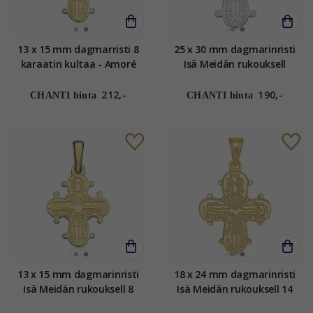
13 x 15 mm dagmarristi 8
25 x 30 mm dagmarinristi
karaatin kultaa - Amoré
Isä Meidän rukouksell
hopeaa - Amoré
212,-
190,-
CHANTI hinta
CHANTI hinta
13 x 15 mm dagmarinristi
18 x 24 mm dagmarinristi
Isä Meidän rukouksell 8
Isä Meidän rukouksell 14
karaatin kultaa - Amoré
karaatin kultaa - Amoré