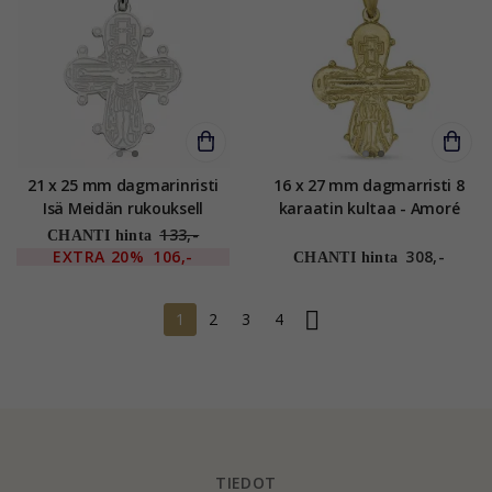
21 x 25 mm dagmarinristi
16 x 27 mm dagmarristi 8
Isä Meidän rukouksell
karaatin kultaa - Amoré
hopeaa - Amoré
133,-
CHANTI hinta
EXTRA
20%
106,-
308,-
CHANTI hinta
1
2
3
4
TIEDOT