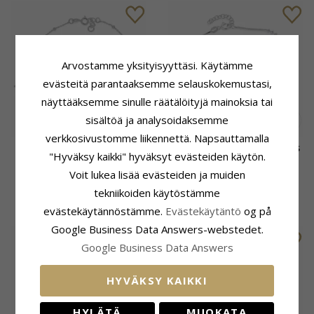
Arvostamme yksityisyyttäsi. Käytämme
evästeitä parantaaksemme selauskokemustasi,
näyttääksemme sinulle räätälöityjä mainoksia tai
sisältöä ja analysoidaksemme
verkkosivustomme liikennettä. Napsauttamalla
Yksinkertainen delfiini
Nilkkaketju hopeaa 24 plus
"Hyväksy kaikki" hyväksyt evästeiden käytön.
nilkkaketju hopeaa
3 cm x 2,5 mm
Voit lukea lisää evästeiden ja muiden
tekniikoiden käytöstämme
51,-
52,-
CHANTI hinta
CHANTI hinta
evästekäytännöstämme.
Evästekäytäntö
og på
Google Business Data Answers-webstedet.
Google Business Data Answers
HYVÄKSY KAIKKI
HYLÄTÄ
MUOKATA