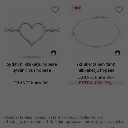
SALE
Sydän nilkkaketju hopeaa
Yksinkertainen tähti
sydänriipus hopeaa
nilkkaketju hopeaa
60,-
CHANTI hinta
36,-
EXTRA
40%
36,-
CHANTI hinta
Upeat nilkkaketjut hopeaa, näe kaikki nilkkaketjut täällä. Meillä on
nilkkaketjuja joka makuun. Nilkkaketjut hopeaa ovat suosittuja ja sopivat joka
naiselle. Nilkkaketju hopeaa koristaa säärtä houkuttelevasti.