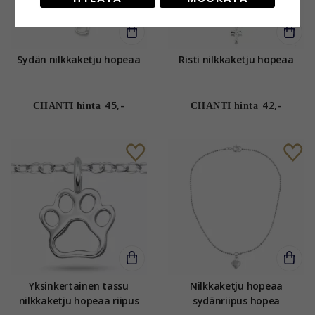
Sydän nilkkaketju hopeaa
Risti nilkkaketju hopeaa
45,-
42,-
CHANTI hinta
CHANTI hinta
Yksinkertainen tassu
Nilkkaketju hopeaa
nilkkaketju hopeaa riipus
sydänriipus hopea