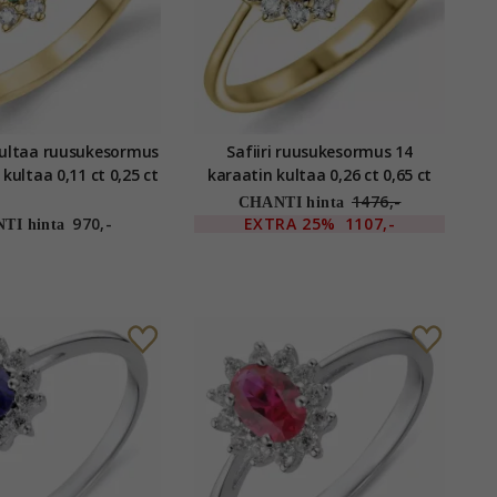
ultaa ruusukesormus
Safiiri ruusukesormus 14
kultaa 0,11 ct 0,25 ct
karaatin kultaa 0,26 ct 0,65 ct
1476,-
CHANTI hinta
970,-
EXTRA
25%
1107,-
TI hinta