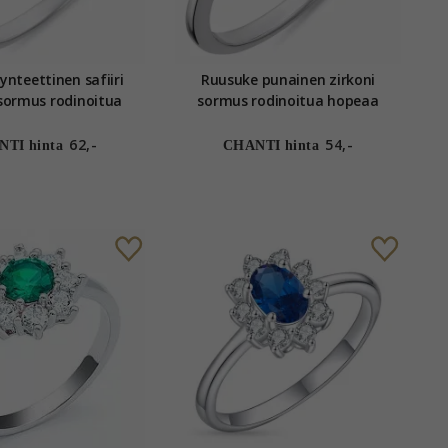
ynteettinen safiiri
Ruusuke punainen zirkoni
sormus rodinoitua
sormus rodinoitua hopeaa
hopeaa
62,-
54,-
TI hinta
CHANTI hinta