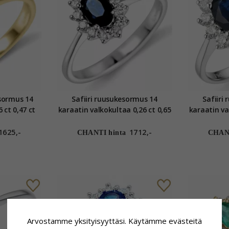
sormus 14
Safiiri ruusukesormus 14
Safiiri
 ct 0,47 ct
karaatin valkokultaa 0,26 ct 0,65
karaatin va
ct
1625,-
1712,-
CHANTI hinta
CHANT
Arvostamme yksityisyyttäsi. Käytämme evästeitä