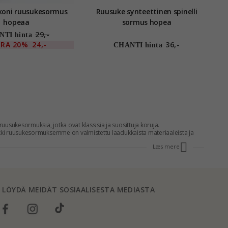
rkoni ruusukesormus
Ruusuke synteettinen spinelli
hopeaa
sormus hopea
29,-
TI hinta
TRA
20%
24,-
36,-
CHANTI hinta
usukesormuksia, jotka ovat klassisia ja suosittuja koruja.
ikki ruusukesormuksemme on valmistettu laadukkaista materiaaleista ja
dollisuus säästää jopa 70 %, kun ostat ruusukesormuksen CHANTIlta.
Læs mere
iita ja klassisia ja pysyvät aina muodissa. Löydä sormukset ruusukkeella
LÖYDÄ MEIDÄT SOSIAALISESTA MEDIASTA