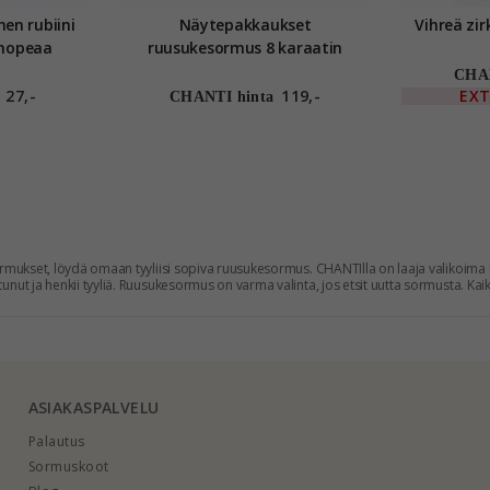
en rubiini
Näytepakkaukset
Vihreä zi
hopeaa
ruusukesormus 8 karaatin
valkokultaa
CHAN
27,-
119,-
EX
CHANTI hinta
mukset, löydä omaan tyyliisi sopiva ruusukesormus. CHANTIlla on laaja valikoima ru
ut ja henkii tyyliä. Ruusukesormus on varma valinta, jos etsit uutta sormusta. Ka
 Tilaa ruusukesormus saman tien ja saat sen nopeasti toimitettuna. Sinulla on mah
UKKEELLA
tavilla CHANTIlta monessa eri mallissa ja koossa. Sormukset ruusukkeella ovat kaun
ta tänään.
ASIAKASPALVELU
Palautus
Sormuskoot