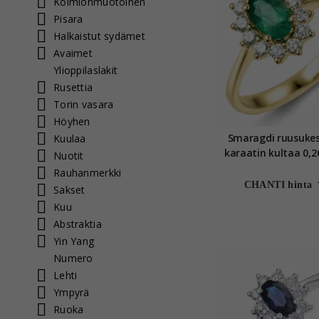
Kolmionmuotoinen
Pisara
Halkaistut sydämet
Avaimet
Ylioppilaslakit
Rusettia
Torin vasara
Höyhen
Smaragdi ruusuke
Kuulaa
karaatin kultaa 0,26
Nuotit
Rauhanmerkki
CHANTI hinta
Sakset
Kuu
Abstraktia
Yin Yang
Numero
Lehti
Ympyrä
Ruoka