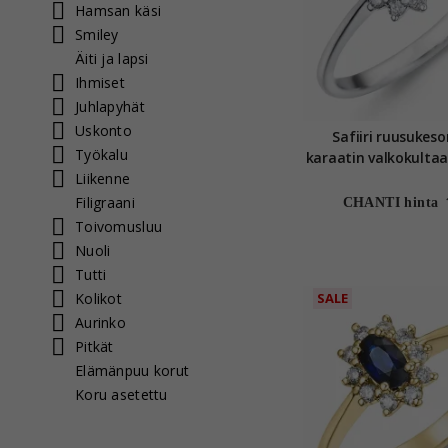
Hamsan käsi
Smiley
Äiti ja lapsi
Ihmiset
Juhlapyhät
Uskonto
Safiiri ruusukes
Työkalu
karaatin valkokultaa 
Liikenne
ct
Filigraani
CHANTI hinta
Toivomusluu
Nuoli
Tutti
Kolikot
SALE
Aurinko
Pitkät
Elämänpuu korut
Koru asetettu