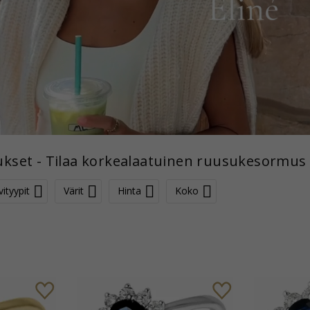
set - Tilaa korkealaatuinen ruusukesormus
vityypit
Värit
Hinta
Koko