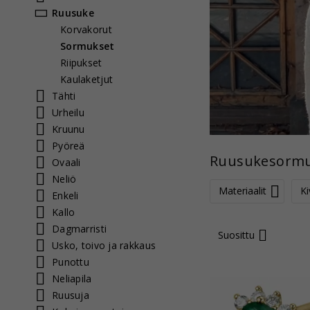
Ruusuke
Korvakorut
Sormukset
Riipukset
Kaulaketjut
Tähti
Urheilu
Kruunu
Pyöreä
Ruusukesormuk
Ovaali
Neliö
Materiaalit
Ki
Enkeli
Kallo
Dagmarristi
Suosittu
Usko, toivo ja rakkaus
Punottu
Neliapila
Ruusuja