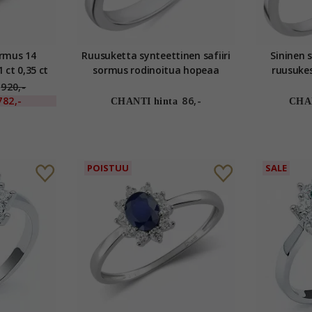
ormus 14
Ruusuketta synteettinen safiiri
Sininen s
 ct 0,35 ct
sormus rodinoitua hopeaa
ruusuke
920,-
782,-
86,-
CHANTI hinta
CHAN
POISTUU
SALE