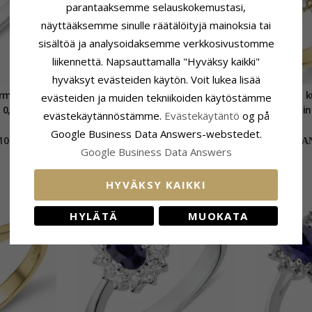
parantaaksemme selauskokemustasi,
näyttääksemme sinulle räätälöityjä mainoksia tai
sisältöä ja analysoidaksemme verkkosivustomme
liikennettä. Napsauttamalla "Hyväksy kaikki"
hyväksyt evästeiden käytön. Voit lukea lisää
ormus 14
Sininen synteettinen safiiri
Smaragdi k
evästeiden ja muiden tekniikoiden käytöstämme
0,11 ct 0,35
ruusukesormus hopeaa
14 karaatin 
evästekäytännöstämme.
Evästekäytäntö
og på
Google Business Data Answers-webstedet.
1018,-
27,-
CHANTI hinta
CHAN
Google Business Data Answers
HYVÄKSY KAIKKI
HYLÄTÄ
MUOKATA