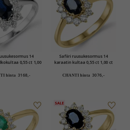
 ruusukesormus 14
Safiiri ruusukesormus 14
lkokultaa 0,55 ct 1,00
karaatin kultaa 0,55 ct 1,00 ct
ct
3168,-
3076,-
I hinta
CHANTI hinta
SALE