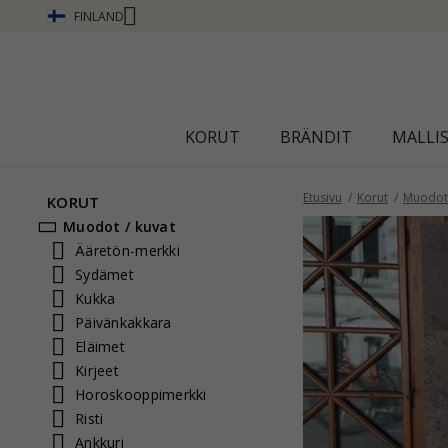
FINLAND
Ä
KORUT
BRÄNDIT
MALLI
Etusivu
Korut
Muodot 
KORUT
Muodot / kuvat
Ääretön-merkki
Sydämet
Kukka
Päivänkakkara
Eläimet
Kirjeet
Horoskooppimerkki
Risti
Ankkuri