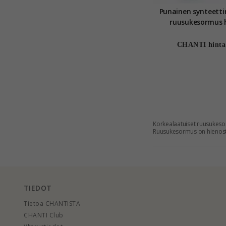
Punainen synteettin
ruusukesormus 
CHANTI hinta
Korkealaatuiset ruusukesor
Ruusukesormus on hienostun
niiden design on moderni.
SORMUKSET RUUS
Sormukset ruusukkeella saa
edulliseen hintaan CHANTIl
TIEDOT
Tietoa CHANTISTA
CHANTI Club