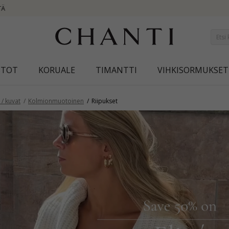
NEW COLLECTION | AURA
STOT
KORUALE
TIMANTTI
VIHKISORMUKSET
/ kuvat
Kolmionmuotoinen
Riipukset