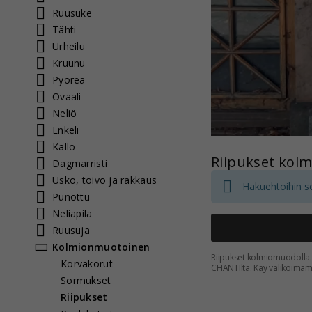
Ruusuke
Tähti
Urheilu
Kruunu
Pyöreä
Ovaali
Neliö
Enkeli
Kallo
Riipukset kolm
Dagmarristi
Usko, toivo ja rakkaus
Hakuehtoihin sop
Punottu
Neliapila
Ruusuja
Kolmionmuotoinen
Riipukset kolmiomuodolla. 
Korvakorut
CHANTIlta. Käy valikoimamm
Sormukset
Riipukset