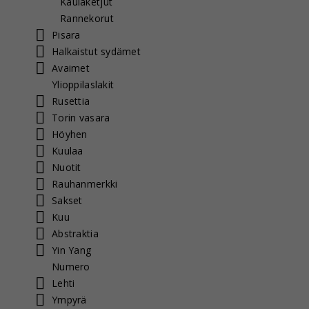
Kaulaketjut
Rannekorut
Pisara
Halkaistut sydämet
Avaimet
Ylioppilaslakit
Rusettia
Torin vasara
Höyhen
Kuulaa
Nuotit
Rauhanmerkki
Sakset
Kuu
Abstraktia
Yin Yang
Numero
Lehti
Ympyrä