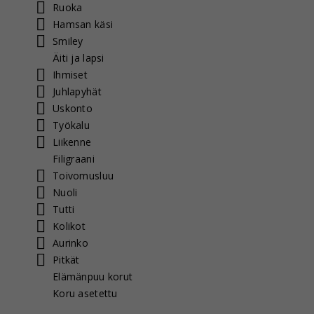
Ruoka
Hamsan käsi
Smiley
Äiti ja lapsi
Ihmiset
Juhlapyhät
Uskonto
Työkalu
Liikenne
Filigraani
Toivomusluu
Nuoli
Tutti
Kolikot
Aurinko
Pitkät
Elämänpuu korut
Koru asetettu