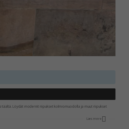
si täältä. Löydät modernit riipukset kolmiomuodolla ja muut riipukset
Læs mere