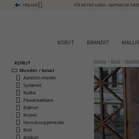
FINLAND
UTA TÄSTÄ
KORUT
BRÄNDIT
MALLI
Etusivu
Korut
Muodot 
KORUT
Muodot / kuvat
Ääretön-merkki
Sydämet
Kukka
Päivänkakkara
Eläimet
Kirjeet
Horoskooppimerkki
Risti
Ankkuri