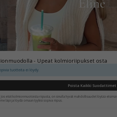
ionmuodolla - Upeat kolmioriipukset osta
ivia tuotteita ei löydy.
Poista Kaikki Suodattimet
Jos etsit kolmionmuotoista riipusta, on sinulla hyvät mahdollisuudet löytää etsimä
e läpi ja löydä omaan tyyliisi sopiva riipus.