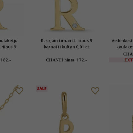
kaulaketju
R-kirjain timantti riipus 9
Vedenkestä
riipus 9
karaatti kultaa 0,01 ct
kaulaket
My Letter
kullat
CHAN
182,-
172,-
EX
CHANTI hinta
SALE