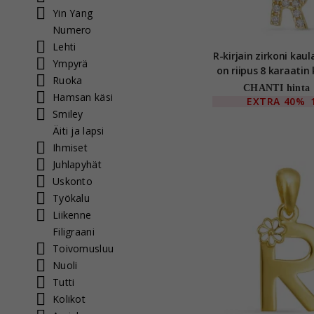
Yin Yang
Numero
Lehti
R-kirjain zirkoni kaul
Ympyrä
on riipus 8 karaatin
Ruoka
Letter
CHANTI hinta
Hamsan käsi
EXTRA
40%
Smiley
Äiti ja lapsi
Ihmiset
Juhlapyhät
Uskonto
Työkalu
Liikenne
Filigraani
Toivomusluu
Nuoli
Tutti
Kolikot