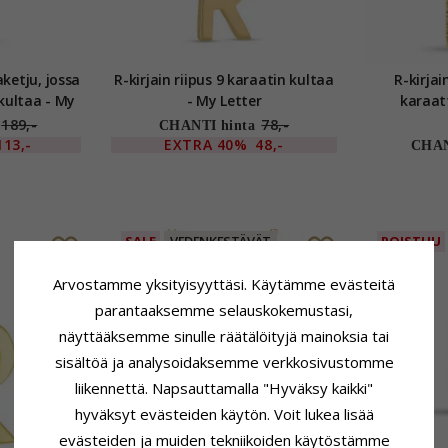
aketju, jossa
R-kirjain riipus 9 karaatin kultaa
R-kirjai
 kultaa - My
- My Letter
karaatt
189,-
78,-
CHANTI hinta
113,-
EXTRA
40%
48,-
CHAN
SALE
VEDENKESTÄVÄT
POISTUU
Arvostamme yksityisyyttäsi. Käytämme evästeitä
parantaaksemme selauskokemustasi,
näyttääksemme sinulle räätälöityjä mainoksia tai
sisältöä ja analysoidaksemme verkkosivustomme
liikennettä. Napsauttamalla "Hyväksy kaikki"
hyväksyt evästeiden käytön. Voit lukea lisää
evästeiden ja muiden tekniikoiden käytöstämme