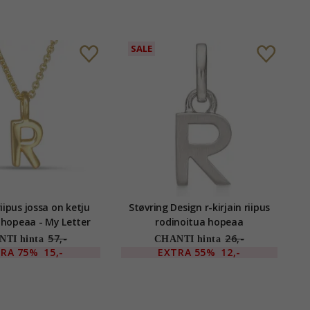
SALE
riipus jossa on ketju
Støvring Design r-kirjain riipus
 hopeaa - My Letter
rodinoitua hopeaa
57,-
26,-
TI hinta
CHANTI hinta
TRA
75%
15,-
EXTRA
55%
12,-