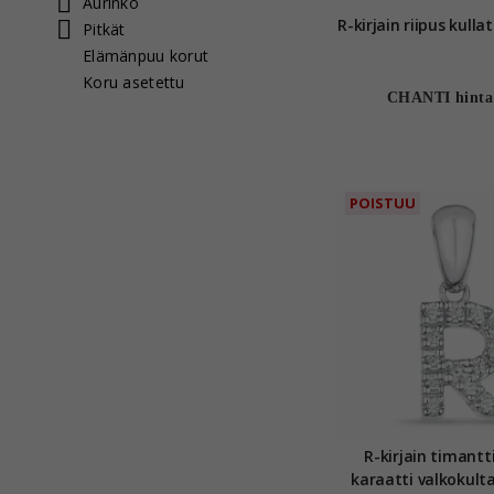
Aurinko
R-kirjain r
Pitkät
Elämänpuu korut
Koru asetettu
CHANTI hinta
POISTUU
R-kirjain timantti
karaatti valkokulta