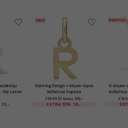
SALE
POISTUU
kaulaketju
Støvring Design r-kirjain riipus
R-kirjain 
- My Letter
kullattua hopeaa
kullattua
39,-
CHANTI hinta
CHAN
55,-
EXTRA
55%
18,-
EX