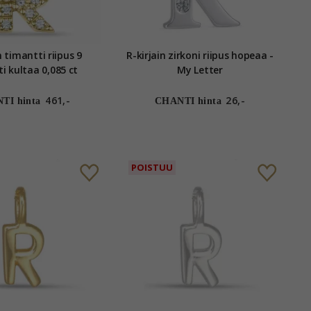
n timantti riipus 9
R-kirjain zirkoni riipus hopeaa -
i kultaa 0,085 ct
My Letter
461,-
26,-
TI hinta
CHANTI hinta
POISTUU