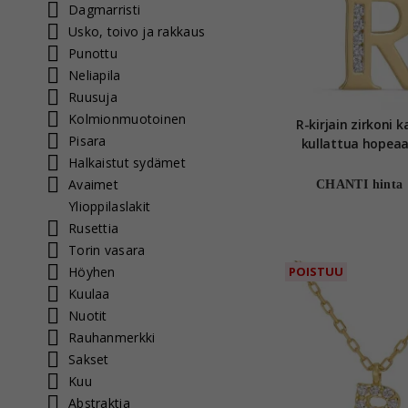
Dagmarristi
Usko, toivo ja rakkaus
Punottu
Neliapila
Ruusuja
Kolmionmuotoinen
R-kirjain zirkoni 
Pisara
kullattua hopeaa 
Halkaistut sydämet
karaatin kultaa - 
Avaimet
CHANTI hinta
Ylioppilaslakit
Rusettia
Torin vasara
Höyhen
POISTUU
Kuulaa
Nuotit
Rauhanmerkki
Sakset
Kuu
Abstraktia