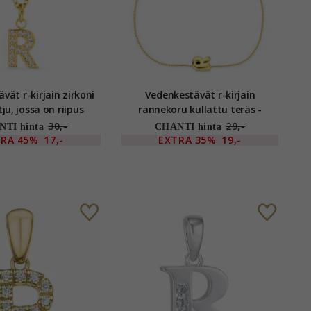
vät r-kirjain zirkoni
Vedenkestävät r-kirjain
ju, jossa on riipus
rannekoru kullattu teräs -
tu teräs - OCEANA
OCEANA
30,-
29,-
TI hinta
CHANTI hinta
TRA
45%
17,-
EXTRA
35%
19,-