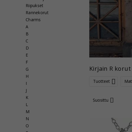
Riipukset
Rannekorut
Charms
A
B
C
D
E
F
Kirjain R korut
G
H
Tuotteet
Mate
I
J
K
Suosittu
L
M
N
O