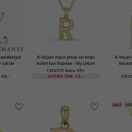
kaulaketjut
R-kirjain riipus jossa on ketju
R-kirjai
y Letter
kullattua hopeaa - My Letter
karaat
57,-
CHANTI hinta
60,-
EXTRA
75%
15,-
CHAN
SALE
VE