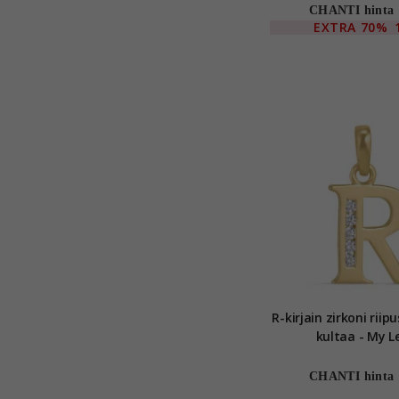
CHANTI hinta
EXTRA
70%
R-kirjain zirkoni riipus 9 karaat
kultaa - My L
CHANTI hinta