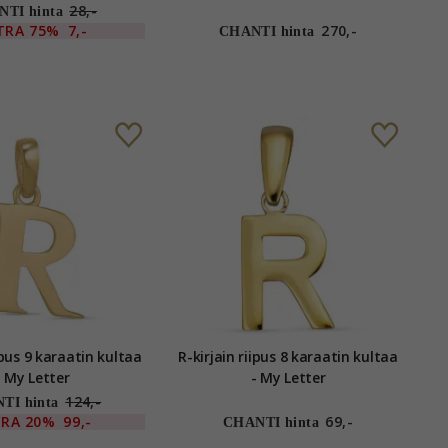
28,-
TI hinta
TRA
75%
7,-
270,-
CHANTI hinta
n kultaa
R-kirjain riipus 8 karaatin kultaa
- My Letter
- My Letter
124,-
TI hinta
TRA
20%
99,-
69,-
CHANTI hinta