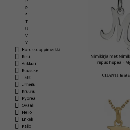
P
R
S
T
U
V
Y
Horoskooppimerkki
Nimikirjaimet Nimi
Risti
riipus hopea - M
Ankkuri
Ruusuke
CHANTI hinta
Tähti
Urheilu
Kruunu
Pyöreä
Ovaali
Neliö
Enkeli
Kallo