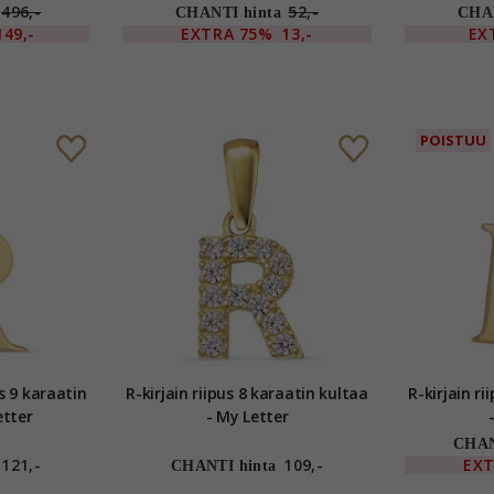
My Letter
496,-
52,-
CHANTI hinta
CHAN
149,-
EXTRA
75%
13,-
EX
POISTUU
in
R-kirjain riipus 8 karaatin kultaa
R-kirjain riipus 9 karaati
etter
- My Letter
CHAN
121,-
109,-
EX
CHANTI hinta