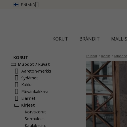
FINLAND
Ä
KORUT
BRÄNDIT
MALLI
Etusivu
Korut
Muodot 
KORUT
Muodot / kuvat
Ääretön-merkki
Sydämet
Kukka
Päivänkakkara
Eläimet
Kirjeet
Korvakorut
Sormukset
Kaulaketjut