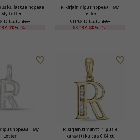
a hopeaa
R-kirjain riipus hopeaa - My
- My Letter
Letter
25,-
20,-
TI hinta
CHANTI hinta
TRA
70%
8,-
EXTRA
80%
4,-
 hopeaa - My
R-kirjain timantti riipus 9
Letter
karaatti kultaa 0,04 ct