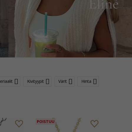
riaalit
Kivityypit
Värit
Hinta
POISTUU