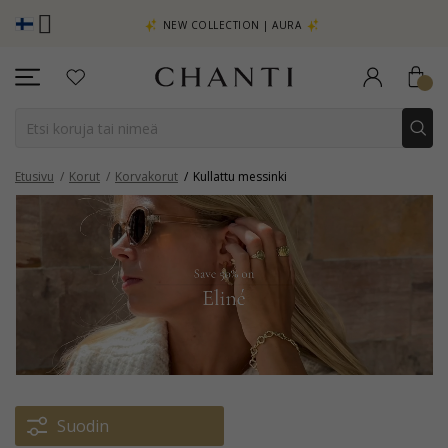
TSO LISÄÄ -
NEW COLLECTION | AURA
Etusivu
Korut
Korvakorut
Kullattu messinki
Suodin