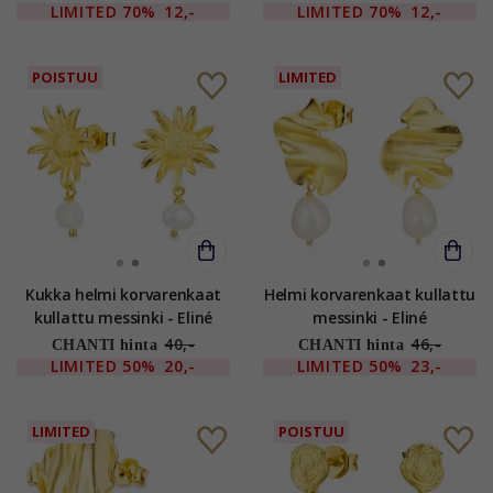
LIMITED
70%
12,-
LIMITED
70%
12,-
POISTUU
LIMITED
Kukka helmi korvarenkaat
Helmi korvarenkaat kullattu
kullattu messinki - Eliné
messinki - Eliné
40,-
46,-
CHANTI hinta
CHANTI hinta
LIMITED
50%
20,-
LIMITED
50%
23,-
LIMITED
POISTUU