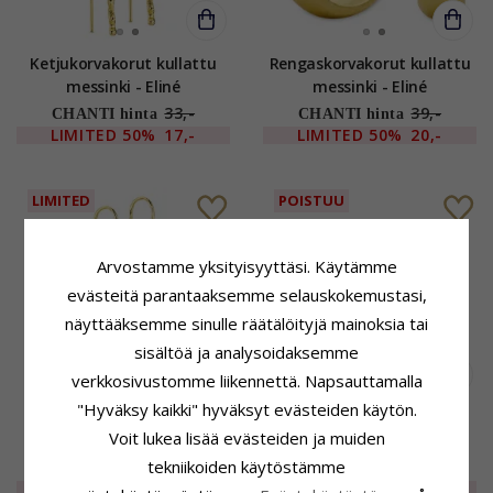
Ketjukorvakorut kullattu
Rengaskorvakorut kullattu
messinki - Eliné
messinki - Eliné
33,-
39,-
CHANTI hinta
CHANTI hinta
LIMITED
50%
17,-
LIMITED
50%
20,-
LIMITED
POISTUU
Arvostamme yksityisyyttäsi. Käytämme
evästeitä parantaaksemme selauskokemustasi,
näyttääksemme sinulle räätälöityjä mainoksia tai
sisältöä ja analysoidaksemme
verkkosivustomme liikennettä. Napsauttamalla
"Hyväksy kaikki" hyväksyt evästeiden käytön.
Pitkät helmi
Pyöreitä korvarenkaat
Voit lukea lisää evästeiden ja muiden
ketjukorvakorut kullattu
kullattu messinki - Eliné
messinki - Eliné
tekniikoiden käytöstämme
37,-
33,-
CHANTI hinta
CHANTI hinta
LIMITED
50%
19,-
LIMITED
50%
17,-