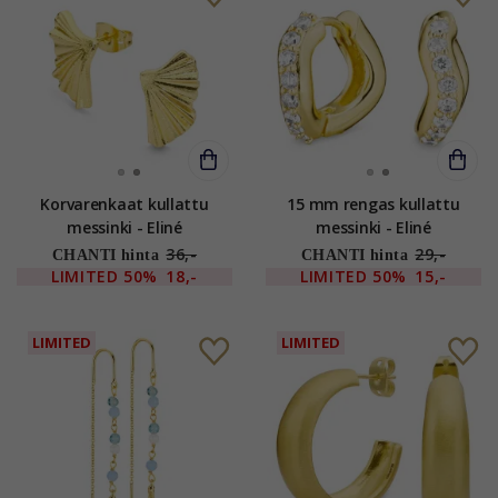
Korvarenkaat kullattu
15 mm rengas kullattu
messinki - Eliné
messinki - Eliné
36,-
29,-
CHANTI hinta
CHANTI hinta
LIMITED
50%
18,-
LIMITED
50%
15,-
LIMITED
LIMITED