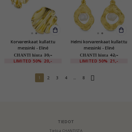
Korvarenkaat kullattu
Helmi korvarenkaat kullattu
messinki - Eliné
messinki - Eliné
39,-
42,-
CHANTI hinta
CHANTI hinta
LIMITED
50%
20,-
LIMITED
50%
21,-
1
2
3
4
...
8
TIEDOT
Tietoa CHANTISTA