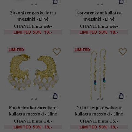
Zirkoni rengas kullattu
Korvarenkaat kullattu
messinki - Eliné
messinki - Eliné
38,-
36,-
CHANTI hinta
CHANTI hinta
LIMITED
50%
19,-
LIMITED
50%
18,-
LIMITED
LIMITED
Kuu helmi korvarenkaat
Pitkät ketjukorvakorut
kullattu messinki - Eliné
kullattu messinki - Eliné
34,-
35,-
CHANTI hinta
CHANTI hinta
LIMITED
50%
18,-
LIMITED
50%
18,-