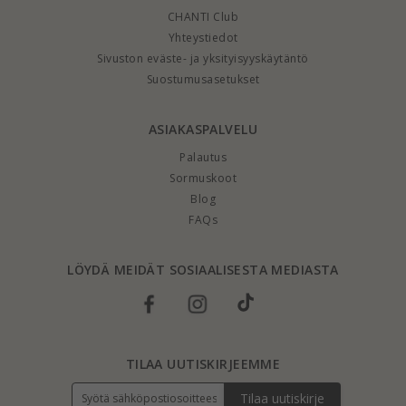
CHANTI Club
Yhteystiedot
Sivuston eväste- ja yksityisyyskäytäntö
Suostumusasetukset
ASIAKASPALVELU
Palautus
Sormuskoot
Blog
FAQs
LÖYDÄ MEIDÄT SOSIAALISESTA MEDIASTA
TILAA UUTISKIRJEEMME
Tilaa uutiskirje