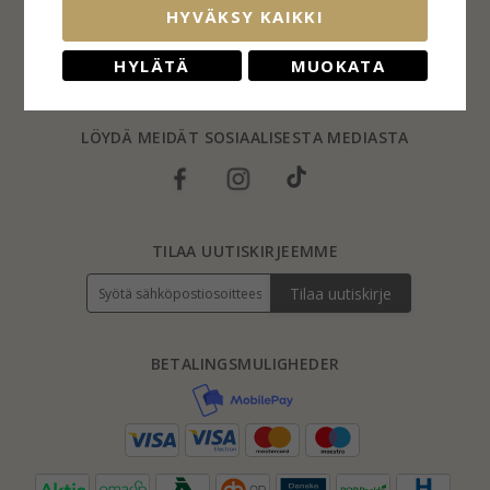
Palautus
HYVÄKSY KAIKKI
Sormuskoot
Blog
HYLÄTÄ
MUOKATA
FAQs
LÖYDÄ MEIDÄT SOSIAALISESTA MEDIASTA
TILAA UUTISKIRJEEMME
Tilaa uutiskirje
BETALINGSMULIGHEDER