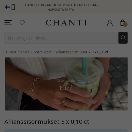
CHANTI CLUB - ANSAITSE PISTEITÄ KATSO LISÄÄ -
NEW COLLEC
NAPSAUTA TÄSTÄ
Etusivu
Korut
Sormukset
Allianssisormukset
3 x 0,10 ct
Allianssisormukset 3 x 0,10 ct