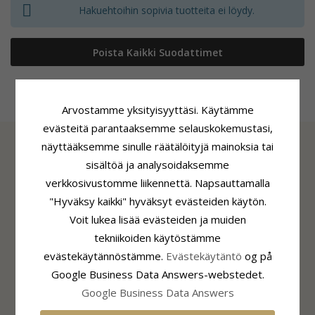
Hakuehtoihin sopivia tuotteita ei löydy.
Poista Kaikki Suodattimet
Arvostamme yksityisyyttäsi. Käytämme
evästeitä parantaaksemme selauskokemustasi,
näyttääksemme sinulle räätälöityjä mainoksia tai
sisältöä ja analysoidaksemme
TIEDOT
verkkosivustomme liikennettä. Napsauttamalla
Tietoa CHANTISTA
"Hyväksy kaikki" hyväksyt evästeiden käytön.
CHANTI Club
Voit lukea lisää evästeiden ja muiden
Yhteystiedot
tekniikoiden käytöstämme
Sivuston eväste- ja yksityisyyskäytäntö
evästekäytännöstämme.
Evästekäytäntö
og på
Suostumusasetukset
Google Business Data Answers-webstedet.
Google Business Data Answers
ASIAKASPALVELU