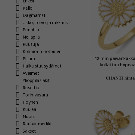
Enkeli
Kallo
Dagmarristi
Usko, toivo ja rakkaus
Punottu
Neliapila
Ruusuja
Kolmionmuotoinen
12 mm päivänkakka
Pisara
kullattua hopeaa
Halkaistut sydämet
Avaimet
CHANTI hinta
Ylioppilaslakit
Rusettia
Torin vasara
Höyhen
Kuulaa
Nuotit
Rauhanmerkki
Sakset