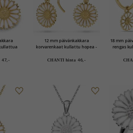
akkara
12 mm päivänkakkara
18 mm päiv
korvarenkaat kullattu hopea -
ren
rie
Marie
47,-
46,-
CHANTI hinta
CHAN