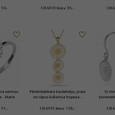
riipus 
54,-
55,-
CHANTI hinta
CHAN
ra sormus
Päivänkakkara kaulaketju, jossa
12 mm
a - Marie
on riipus kullattua hopeaa -
Marie
51,-
129,-
CHANTI hinta
CHAN