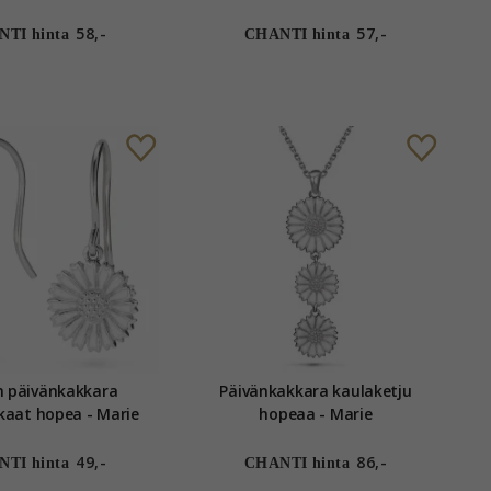
kullattua - Marie
hopeaa - Marie
58,-
57,-
TI hinta
CHANTI hinta
 päivänkakkara
Päivänkakkara kaulaketju
korvarenkaat hopea - Marie
hopeaa - Marie
49,-
86,-
TI hinta
CHANTI hinta