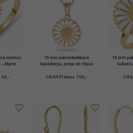
ra sormus
15 mm päivänkakkara
15 mm pä
 - Marie
kaulaketju, jossa on riipus
kullatt
kullattua hopeaa - Marie
62,-
104,-
CHANTI hinta
CHAN