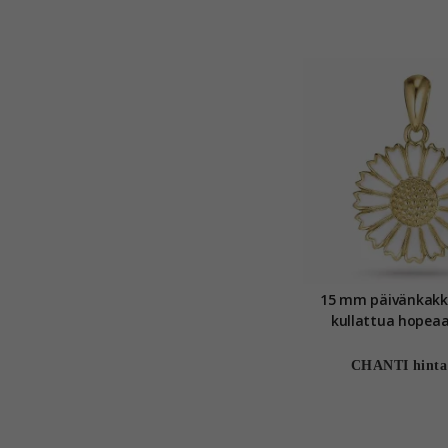
15 mm päivänkakka
kullattua hopeaa
CHANTI hinta