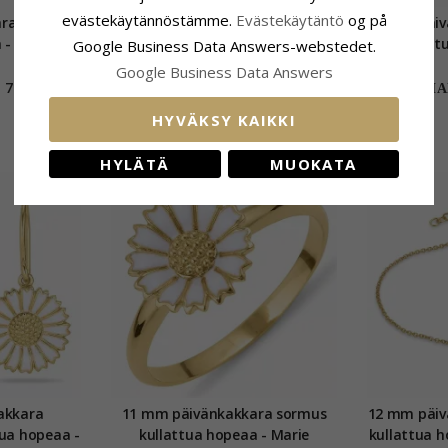
evästekäytännöstämme.
Evästekäytäntö
og på
ra sormus
12 mm päivänkakkara
14 mm päiv
 - Marie
kaulaketju kullattua hopeaa -
kullatt
Google Business Data Answers-webstedet.
Marie
Google Business Data Answers
76,-
103,-
CHANTI hinta
CHAN
HYVÄKSY KAIKKI
HYLÄTÄ
MUOKATA
akkara
11 mm päivänkakkara sormus
12 mm päiv
kullattua hopeaa - Marie
kullattua 