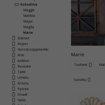
Kokoelma
Maggie
Matilda
Majse
Magda
Marie
Eläimet
Kirjeet
Horoskooppimerkki
Marie
Risti
Ankkuri
Tuotteet
Mate
Ruusuke
Tähti
Urheilu
Suosittu
Kruunu
Pyöreä
Ovaali
Neliö