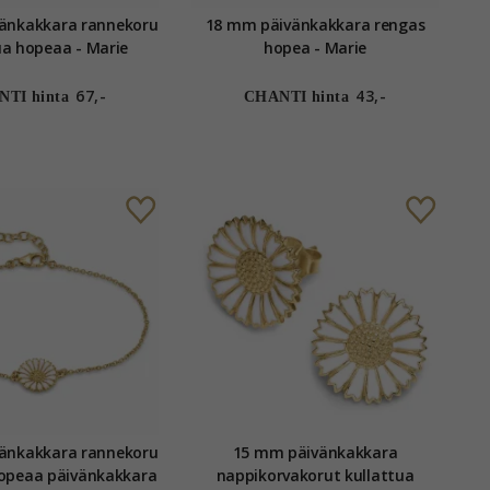
änkakkara rannekoru
18 mm päivänkakkara rengas
ua hopeaa - Marie
hopea - Marie
67,-
43,-
TI hinta
CHANTI hinta
änkakkara rannekoru
15 mm päivänkakkara
hopeaa päivänkakkara
nappikorvakorut kullattua