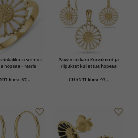
ivänkakkara sormus
Päivänkakkara Korvakorut ja
ua hopeaa - Marie
riipukset kullattua hopeaa
valkoinen emalji
67,-
97,-
TI hinta
CHANTI hinta