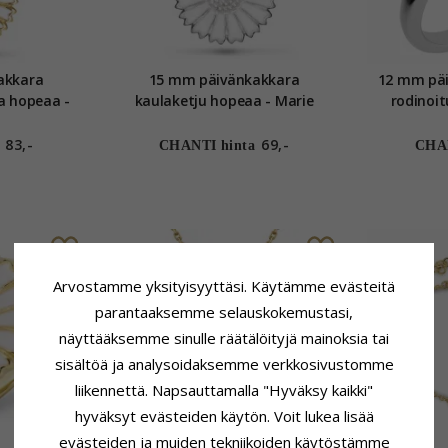
akkara
15 mm päivänkakkara
12 mm pä
a hopeaa -
kaulaketju hopeaa - Marie
rodinoit
83,-
69,-
CHANTI hinta
CHAN
Arvostamme yksityisyyttäsi. Käytämme evästeitä
parantaaksemme selauskokemustasi,
näyttääksemme sinulle räätälöityjä mainoksia tai
sisältöä ja analysoidaksemme verkkosivustomme
liikennettä. Napsauttamalla "Hyväksy kaikki"
hyväksyt evästeiden käytön. Voit lukea lisää
evästeiden ja muiden tekniikoiden käytöstämme