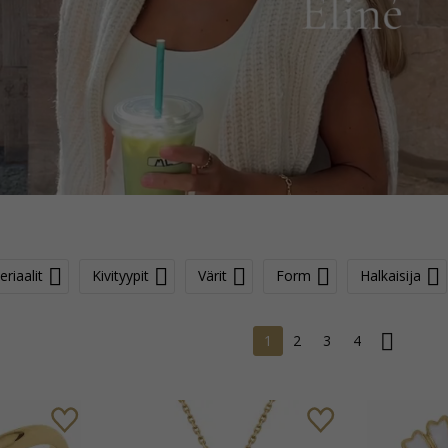
riaalit
Kivityypit
Värit
Form
Halkaisija
1
2
3
4