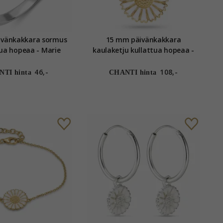
ivänkakkara sormus
15 mm päivänkakkara
ua hopeaa - Marie
kaulaketju kullattua hopeaa -
Marie
46,-
108,-
TI hinta
CHANTI hinta