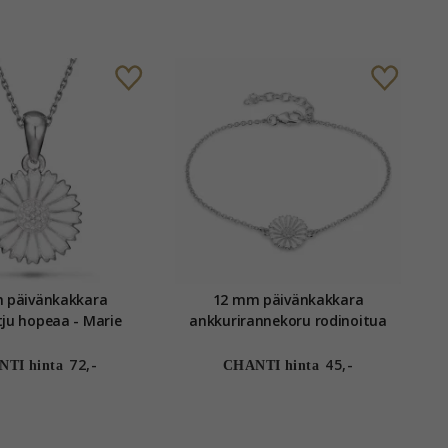
 päivänkakkara
12 mm päivänkakkara
ju hopeaa - Marie
ankkurirannekoru rodinoitua
hopeaa riipus rodinoitua hopeaa
- Marie
72,-
45,-
TI hinta
CHANTI hinta