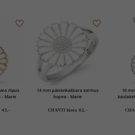
ra riipus
14 mm päivänkakkara sormus
10 mm
 - Marie
hopea - Marie
kaulaket
43,-
62,-
CHANTI hinta
CHAN