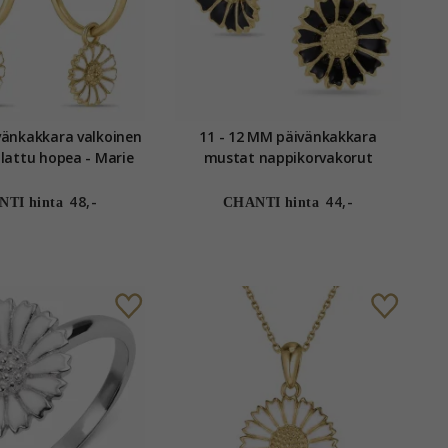
änkakkara valkoinen
11 - 12 MM päivänkakkara
gas kullattu hopea - Marie
mustat nappikorvakorut
kullattu hopea - Marie
48,-
44,-
TI hinta
CHANTI hinta