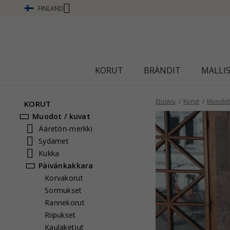
FINLAND
Ä
KORUT
BRÄNDIT
MALLI
Etusivu
Korut
Muodot 
KORUT
Muodot / kuvat
Ääretön-merkki
Sydämet
Kukka
Päivänkakkara
Korvakorut
Sormukset
Rannekorut
Riipukset
Kaulaketjut