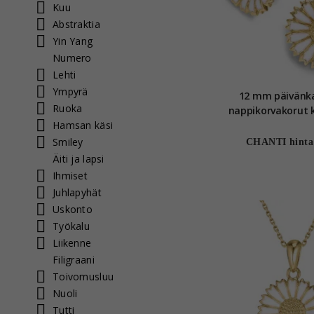
Kuu
Abstraktia
Yin Yang
Numero
Lehti
Ympyrä
12 mm päivänk
Ruoka
nappikorvakorut kullattua
Hamsan käsi
hopeaa - Ma
Smiley
CHANTI hinta
Äiti ja lapsi
Ihmiset
Juhlapyhät
Uskonto
Työkalu
Liikenne
Filigraani
Toivomusluu
Nuoli
Tutti