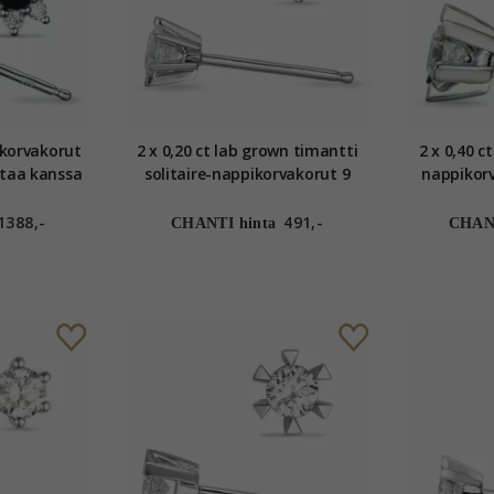
ikorvakorut
2 x 0,20 ct lab grown timantti
2 x 0,40 c
ltaa kanssa
solitaire-nappikorvakorut 9
nappikorv
fiiri
karaatin valkokultaa kanssa lab
valkokult
grown timantti
1388,-
491,-
CHANTI hinta
CHANT