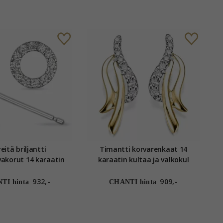
eitä briljantti
Timantti korvarenkaat 14
akorut 14 karaatin
karaatin kultaa ja valkokul
aa kanssa timantti
kanssa timantti
932,-
909,-
TI hinta
CHANTI hinta