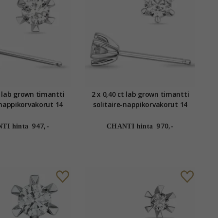
t lab grown timantti
2 x 0,40 ct lab grown timantti
-nappikorvakorut 14
solitaire-nappikorvakorut 14
alkokultaa kanssa lab
karaatin valkokultaa kanssa lab
own timantti
grown timantti
947,-
970,-
TI hinta
CHANTI hinta