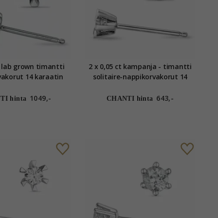
t lab grown timantti
2 x 0,05 ct kampanja - timantti
akorut 14 karaatin
solitaire-nappikorvakorut 14
aa kanssa lab grown
karaatin valkokultaa kanssa
timantti
timantti
1049,-
643,-
I hinta
CHANTI hinta