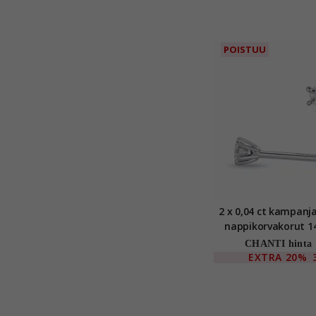
POISTUU
2 x 0,04 ct kampanja
nappikorvakorut 1
valkokultaa kanss
CHANTI hinta
EXTRA
20%