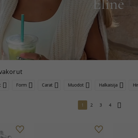
rvakorut
t
Form
Carat
Muodot
Halkaisija
Hi
1
2
3
4