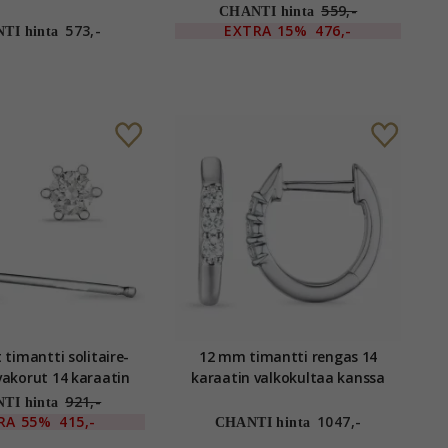
ssa timanttia
valkokultaa kanssa timantti
559,-
CHANTI hinta
573,-
EXTRA
15%
476,-
TI hinta
t timantti solitaire-
12 mm timantti rengas 14
akorut 14 karaatin
karaatin valkokultaa kanssa
aa kanssa timantti
timantti
921,-
TI hinta
RA
55%
415,-
1047,-
CHANTI hinta