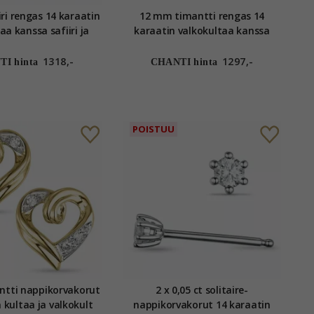
ri rengas 14 karaatin
12 mm timantti rengas 14
aa kanssa safiiri ja
karaatin valkokultaa kanssa
timantti
timantti
1318,-
1297,-
I hinta
CHANTI hinta
POISTUU
ntti nappikorvakorut
2 x 0,05 ct solitaire-
 kultaa ja valkokult
nappikorvakorut 14 karaatin