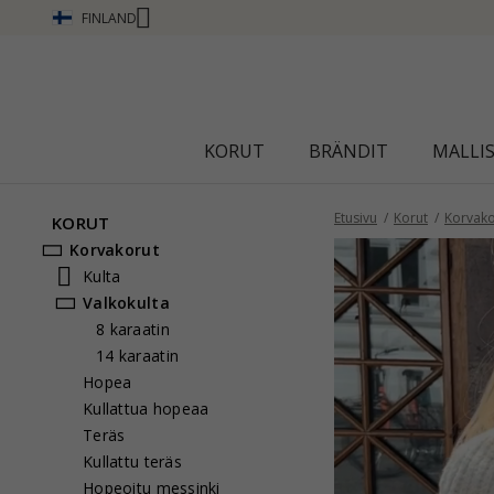
FINLAND
Ä
KORUT
BRÄNDIT
MALLI
Etusivu
Korut
Korvako
KORUT
Korvakorut
Kulta
Valkokulta
8 karaatin
14 karaatin
Hopea
Kullattua hopeaa
Teräs
Kullattu teräs
Hopeoitu messinki