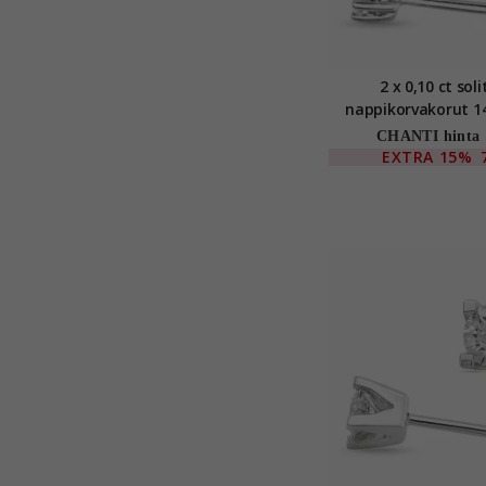
2 x 0,10 ct soli
nappikorvakorut 1
valkokultaa kanss
CHANTI hinta
EXTRA
15%