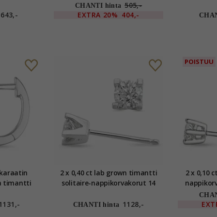
 kanssa lab
karaatin kultaa kanssa lab
kan
505,-
CHANTI hinta
tti
grown timantti
643,-
EXTRA
20%
404,-
CHAN
POISTUU
karaatin
2 x 0,40 ct lab grown timantti
2 x 0,10 c
a timantti
solitaire-nappikorvakorut 14
nappikorv
karaatin valkokultaa kanssa lab
valkokult
CHAN
grown timantti
1131,-
1128,-
EXT
CHANTI hinta