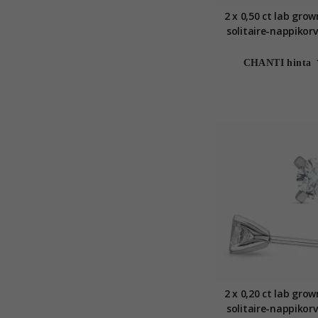
2 x 0,50 ct lab gro
solitaire-nappikor
karaatin valkokultaa
grown timan
CHANTI hinta
2 x 0,20 ct lab gro
solitaire-nappikor