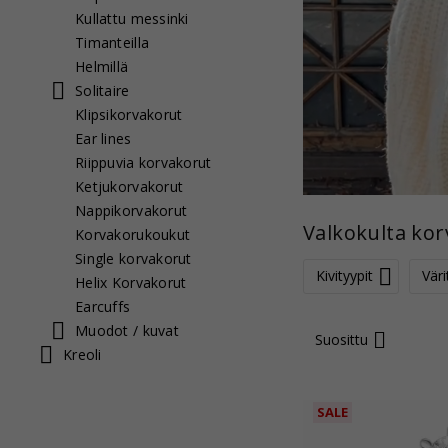
Kullattu messinki
Timanteilla
Helmillä
Solitaire
Klipsikorvakorut
Ear lines
Riippuvia korvakorut
Ketjukorvakorut
Nappikorvakorut
Valkokulta ko
Korvakorukoukut
Single korvakorut
Kivityypit
Väri
Helix Korvakorut
Earcuffs
Muodot / kuvat
Suosittu
Kreoli
SALE