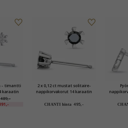
 - timantti
2 x 0,12 ct mustat solitaire-
Pyör
4 karaatin
nappikorvakorut 14 karaatin
nappikorv
a timantti
valkokultaa kanssa musta
valkokult
489,-
timantti
391,-
495,-
CHANTI hinta
CHAN