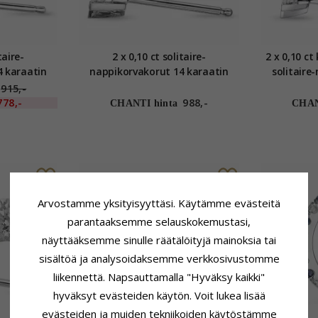
taire-
2 x 0,10 ct solitaire-
2 x 0,10 c
4 karaatin
nappikorvakorut 14 karaatin
solitaire
a timantti
valkokultaa kanssa timantti
karaatin 
915,-
778,-
988,-
CHANTI hinta
CHAN
Arvostamme yksityisyyttäsi. Käytämme evästeitä
parantaaksemme selauskokemustasi,
näyttääksemme sinulle räätälöityjä mainoksia tai
sisältöä ja analysoidaksemme verkkosivustomme
liikennettä. Napsauttamalla "Hyväksy kaikki"
hyväksyt evästeiden käytön. Voit lukea lisää
evästeiden ja muiden tekniikoiden käytöstämme