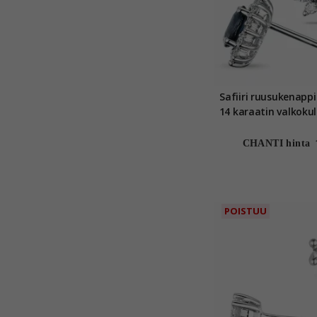
Safiiri ruusukenapp
14 karaatin valkoku
timantti ja sa
CHANTI hinta
POISTUU