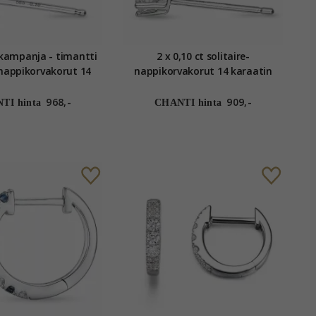
t kampanja - timantti
2 x 0,10 ct solitaire-
-nappikorvakorut 14
nappikorvakorut 14 karaatin
valkokultaa kanssa
valkokultaa kanssa timantti
timantti
968,-
909,-
TI hinta
CHANTI hinta