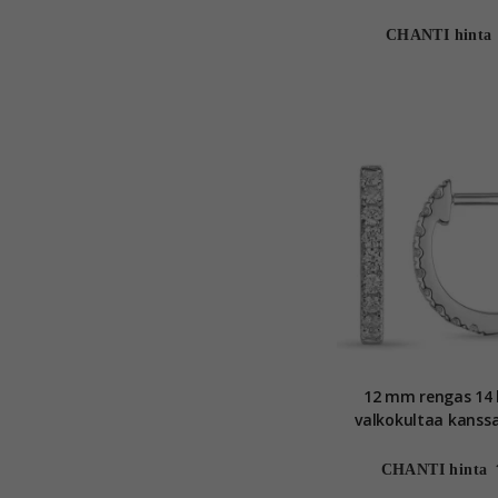
karaatin valkokultaa
grown timan
CHANTI hinta
12 mm rengas 14 
valkokultaa kanss
CHANTI hinta