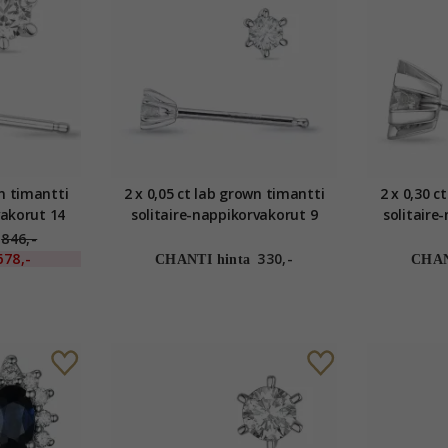
wn timantti
2 x 0,05 ct lab grown timantti
2 x 0,30 c
vakorut 14
solitaire-nappikorvakorut 9
solitaire
 kanssa lab
karaatin valkokultaa kanssa lab
karaatin v
846,-
tti
grown timantti
gr
678,-
330,-
CHANTI hinta
CHAN