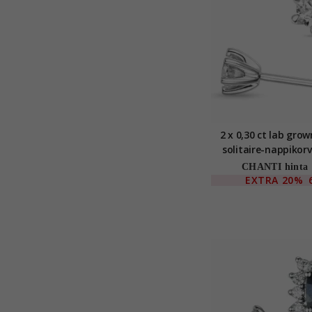
2 x 0,30 ct lab gro
solitaire-nappikor
karaatin valkokultaa
CHANTI hinta
grown timan
EXTRA
20%