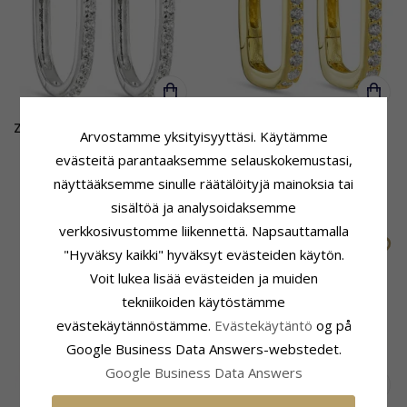
Zirkoni rengas hopea - Lumé
Zirkoni rengas kullattu
Arvostamme yksityisyyttäsi. Käytämme
Illume
hopea - Lumé Illume
evästeitä parantaaksemme selauskokemustasi,
näyttääksemme sinulle räätälöityjä mainoksia tai
54,-
68,-
CHANTI hinta
CHANTI hinta
sisältöä ja analysoidaksemme
verkkosivustomme liikennettä. Napsauttamalla
SALE
SALE
"Hyväksy kaikki" hyväksyt evästeiden käytön.
Voit lukea lisää evästeiden ja muiden
tekniikoiden käytöstämme
evästekäytännöstämme.
Evästekäytäntö
og på
Google Business Data Answers-webstedet.
Google Business Data Answers