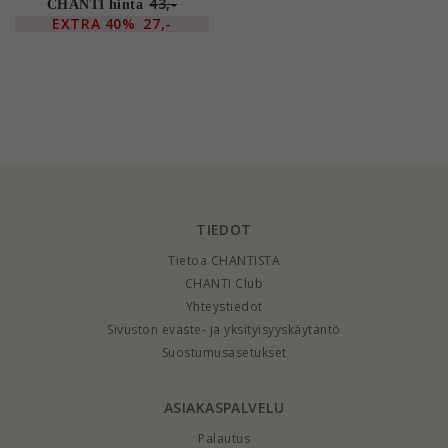
Illume
43,-
CHANTI hinta
EXTRA
40%
27,-
TIEDOT
Tietoa CHANTISTA
CHANTI Club
Yhteystiedot
Sivuston eväste- ja yksityisyyskäytäntö
Suostumusasetukset
ASIAKASPALVELU
Palautus