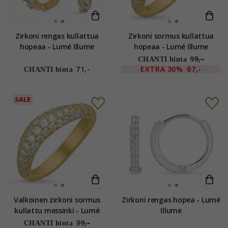
Zirkoni rengas kullattua
Zirkoni sormus kullattua
hopeaa - Lumé Illume
hopeaa - Lumé Illume
95,-
CHANTI hinta
71,-
EXTRA
30%
67,-
CHANTI hinta
SALE
Valkoinen zirkoni sormus
Zirkoni rengas hopea - Lumé
kullattu messinki - Lumé
Illume
Illume
39,-
CHANTI hinta