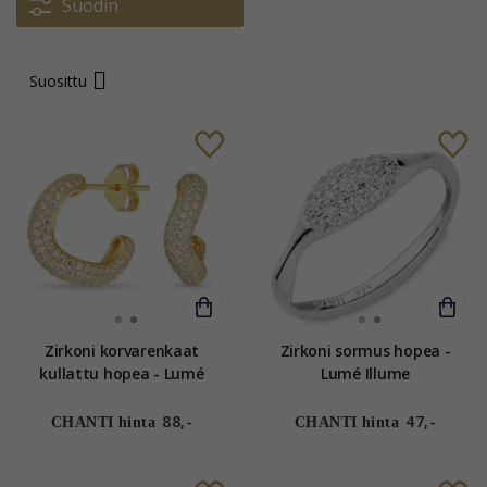
Suodin
Suosittu
Zirkoni korvarenkaat
Zirkoni sormus hopea -
kullattu hopea - Lumé
Lumé Illume
Illume
88,-
47,-
CHANTI hinta
CHANTI hinta