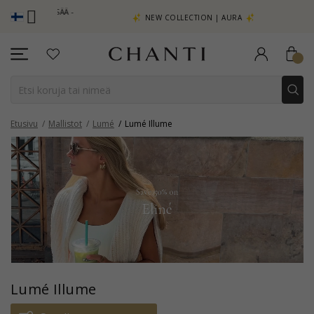
TSO LISÄÄ -
NEW COLLECTION | AURA
Etusivu
Mallistot
Lumé
Lumé Illume
Lumé Illume