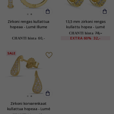
Zirkoni rengas kullattua
13,5 mm zirkoni rengas
hopeaa - Lumé Illume
kullattu hopea - Lumé
Illume
78,-
CHANTI hinta
60,-
EXTRA
60%
32,-
CHANTI hinta
SALE
Zirkoni korvarenkaat
kullattua hopeaa - Lumé