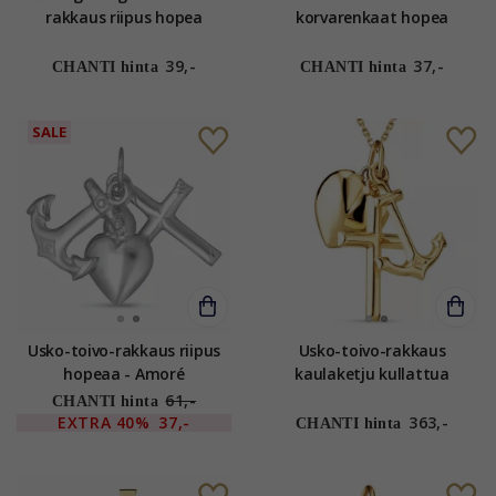
rakkaus riipus hopea
korvarenkaat hopea
39,-
37,-
CHANTI hinta
CHANTI hinta
SALE
Usko-toivo-rakkaus riipus
Usko-toivo-rakkaus
hopeaa - Amoré
kaulaketju kullattua
hopeaa riipus 9 karaatin
61,-
CHANTI hinta
kultaa - Amoré
EXTRA
40%
37,-
363,-
CHANTI hinta