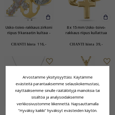
Usko-toivo-rakkaus zirkoni
8 x 15 mm Usko-toivo-
riipus 9 karaatin kultaa -
rakkaus riipus kullattua
Amoré
hopeaa
116,-
39,-
CHANTI hinta
CHANTI hinta
Arvostamme yksityisyyttäsi. Käytämme
evästeitä parantaaksemme selauskokemustasi,
näyttääksemme sinulle räätälöityjä mainoksia tai
sisältöä ja analysoidaksemme
verkkosivustomme liikennettä. Napsauttamalla
Usko-toivo-rakkaus
Usko-toivo-rakkaus
"Hyväksy kaikki" hyväksyt evästeiden käytön.