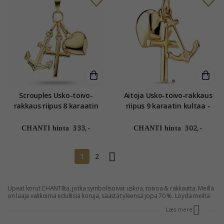
Scrouples Usko-toivo-
Aitoja Usko-toivo-rakkaus
rakkaus riipus 8 karaatin
riipus 9 karaatin kultaa -
kultaa
Amoré
333,-
302,-
CHANTI hinta
CHANTI hinta
1
2
Upeat korut CHANTIlta, jotka symbolisoivat uskoa, toivoa & rakkautta. Meillä
on laaja valikoima edullisia koruja, säästät yleensä jopa 70 %. Löydä meiltä
korut, jotka viestittävät uskoa, toivoa ja rakkautta.
Læs mere