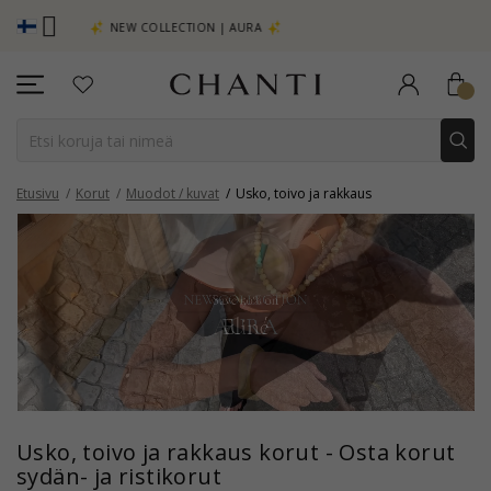
CHANTI 
RA
SAVE 50% ON ELINÉ
Etusivu
Korut
Muodot / kuvat
Usko, toivo ja rakkaus
Usko, toivo ja rakkaus korut - Osta korut
sydän- ja ristikorut