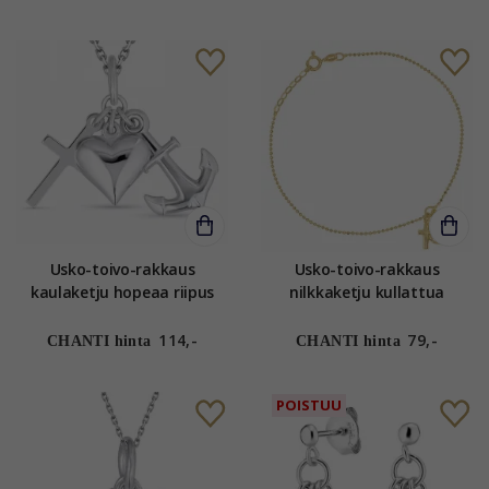
Usko-toivo-rakkaus
Usko-toivo-rakkaus
kaulaketju hopeaa riipus
nilkkaketju kullattua
hopea - Amoré
hopeaa
114,-
79,-
CHANTI hinta
CHANTI hinta
POISTUU