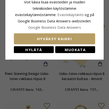
kaulaketju hopeaa riipus
kaulaketju kullattua
Voit lukea lisää evästeiden ja muiden
hopea
hopeaa riipus 9 karaatin
tekniikoiden käytöstämme
kultaa - Amoré
62,-
168,-
CHANTI hinta
CHANTI hinta
evästekäytännöstämme.
Evästekäytäntö
og på
Google Business Data Answers-webstedet.
Google Business Data Answers
HYVÄKSY KAIKKI
HYLÄTÄ
MUOKATA
Pieni Støvring Design Usko-
Usko-toivo-rakkaus riipus 8
toivo-rakkaus riipus 8
karaatin kultaa - Amoré
karaatin kultaa
163,-
157,-
CHANTI hinta
CHANTI hinta