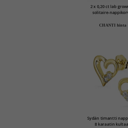
2 x 0,20 ct lab gro
solitaire-nappikor
karaatin kultaa k
grown timan
CHANTI hinta
Sydän timantti napp
8 karaatin kulta