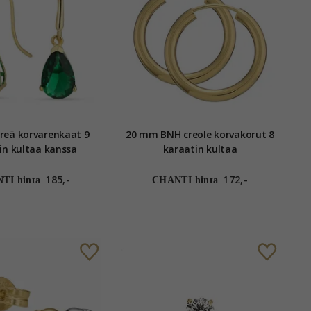
hreä korvarenkaat 9
20 mm BNH creole korvakorut 8
in kultaa kanssa
karaatin kultaa
nen smaragdi - Gold
Collection
185,-
172,-
TI hinta
CHANTI hinta