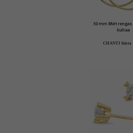
50 mm BNH rengas 
kultaa
CHANTI hinta