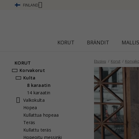
FINLAND
Ä
KORUT
BRÄNDIT
MALLI
Etusivu
Korut
Korvako
KORUT
Korvakorut
Kulta
8 karaatin
14 karaatin
Valkokulta
Hopea
Kullattua hopeaa
Teräs
Kullattu teräs
Hopeoitu messinki