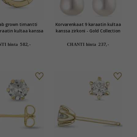
ab grown timantti
Korvarenkaat 9 karaatin kultaa
araatin kultaa kanssa
kanssa zirkoni - Gold Collection
grown timantti
582,-
237,-
TI hinta
CHANTI hinta