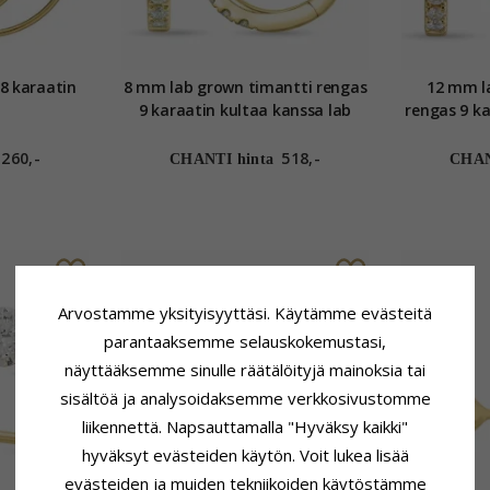
8 karaatin
8 mm lab grown timantti rengas
12 mm l
9 karaatin kultaa kanssa lab
rengas 9 k
grown timantti
lab 
260,-
518,-
CHANTI hinta
CHAN
Arvostamme yksityisyyttäsi. Käytämme evästeitä
parantaaksemme selauskokemustasi,
näyttääksemme sinulle räätälöityjä mainoksia tai
sisältöä ja analysoidaksemme verkkosivustomme
liikennettä. Napsauttamalla "Hyväksy kaikki"
hyväksyt evästeiden käytön. Voit lukea lisää
evästeiden ja muiden tekniikoiden käytöstämme