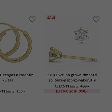
SALE
 rengas 8 karaatin
2 x 0,16 ct lab grown timantti
kultaa
solitaire-nappikorvakorut 9
karaatin kultaa kanssa lab
438,-
CHANTI hinta
grown timantti
106,-
EXTRA
20%
350,-
TI hinta