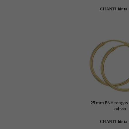
timantti
CHANTI hinta
25 mm BNH rengas 
kultaa
CHANTI hinta