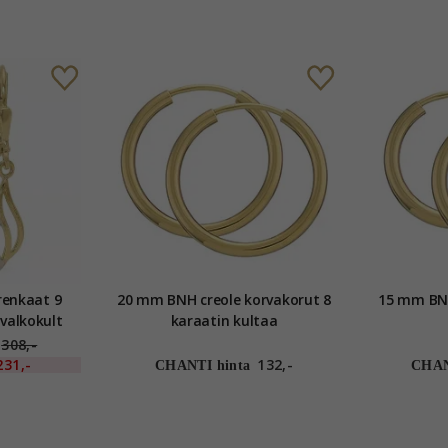
renkaat 9
20 mm BNH creole korvakorut 8
15 mm BNH
 valkokult
karaatin kultaa
308,-
231,-
132,-
CHANTI hinta
CHAN