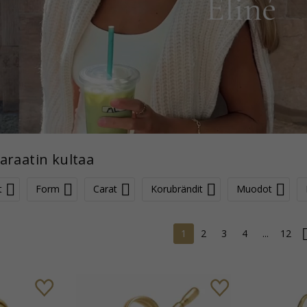
araatin kultaa
t
Form
Carat
Korubrändit
Muodot
1
2
3
4
...
12