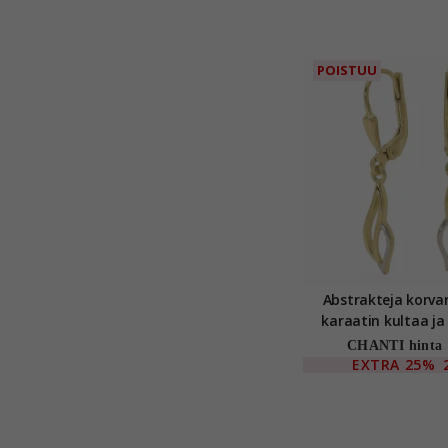
POISTUU
Abstrakteja korva
karaatin kultaa ja
kanssa
CHANTI hinta
EXTRA
25%