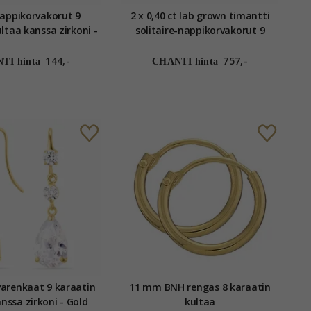
appikorvakorut 9
2 x 0,40 ct lab grown timantti
ltaa kanssa zirkoni -
solitaire-nappikorvakorut 9
ld Collection
karaatin kultaa kanssa lab
grown timantti
144,-
757,-
TI hinta
CHANTI hinta
varenkaat 9 karaatin
11 mm BNH rengas 8 karaatin
nssa zirkoni - Gold
kultaa