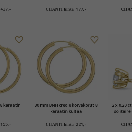
437,-
177,-
CHANTI hinta
CHAN
8 karaatin
30 mm BNH creole korvakorut 8
2 x 0,20 c
karaatin kultaa
solitair
karaatin
gr
155,-
221,-
CHANTI hinta
CHAN