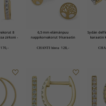
akorut 8
6,5 mm elämänpuu
Sydän delfi
sa zirkoni -
nappikorvakorut 9 karaatin
karaatin k
ion
kultaa - Gold Collection
Go
170,-
128,-
CHANTI hinta
CHAN