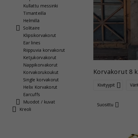
Kullattu messinki
Timanteilla
Helmillä
Solitaire
Klipsikorvakorut
Ear lines
Riippuvia korvakorut
Ketjukorvakorut
Nappikorvakorut
Korvakorut 8 k
Korvakorukoukut
Single korvakorut
Kivityypit
Väri
Helix Korvakorut
Earcuffs
Muodot / kuvat
Suosittu
Kreoli