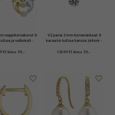
ini nappikorvakorut 9
1/2 paria 3 mm korvarenkaat 9
ultaa ja valkokult -
karaatin kultaa kanssa zirkoni -
ld Collection
Gold Collection
95,-
50,-
TI hinta
CHANTI hinta