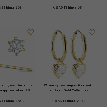
Collection
209,-
58,-
TI hinta
CHANTI hinta
t lab grown timantti
12 mm sydän rengas 9 karaatin
e-nappikorvakorut 9
kultaa - Gold Collection
 kultaa kanssa lab
own timantti
484,-
270,-
TI hinta
CHANTI hinta