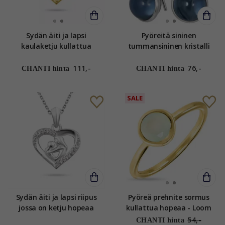
Sydän äiti ja lapsi
Pyöreitä sininen
kaulaketju kullattua
tummansininen kristalli
hopeaa riipus kullattua
korvarenkaat hopea - Loom
hopeaa
Stones
111,-
76,-
CHANTI hinta
CHANTI hinta
SALE
Sydän äiti ja lapsi riipus
Pyöreä prehnite sormus
jossa on ketju hopeaa
kullattua hopeaa - Loom
Stones
54,-
CHANTI hinta