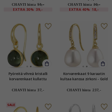
Stones
riipus kullattu teräs -
55,-
30,-
CHANTI hinta
CHANTI hinta
OCEANA
EXTRA
30%
39,-
EXTRA
40%
18,-
Pyöreitä vihreä kristalli
Korvarenkaat 9 karaatin
korvarenkaat kullattu
kultaa kanssa zirkoni - Gold
messinki - Loom Stones
Collection
37,-
237,-
CHANTI hinta
CHANTI hinta
SALE