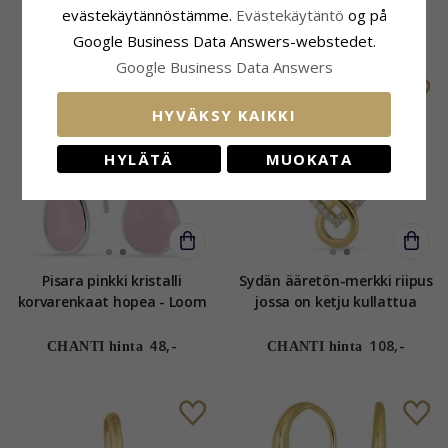
hopeaa
evästekäytännöstämme.
Evästekäytäntö
og på
46,-
47,-
CHANTI hinta
CHANTI hinta
Google Business Data Answers-webstedet.
Google Business Data Answers
HYVÄKSY KAIKKI
HYLÄTÄ
MUOKATA
Pisara pinkki kristalli
Sydän ääretön-merkki riipus
korvarenkaat hopea - Loom
jossa on ketju kullattua
Stones
hopeaa
48,-
108,-
CHANTI hinta
CHANTI hinta