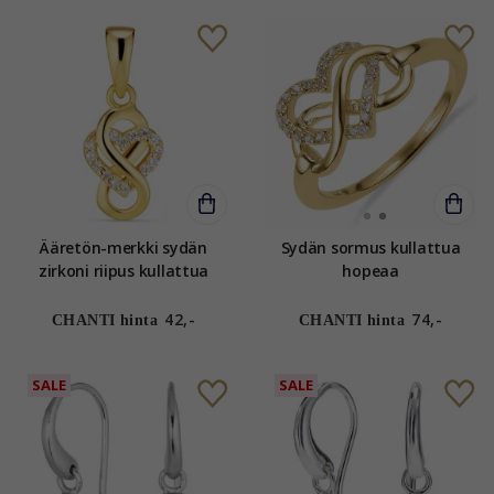
Ääretön-merkki sydän
Sydän sormus kullattua
zirkoni riipus kullattua
hopeaa
hopeaa
42,-
74,-
CHANTI hinta
CHANTI hinta
SALE
SALE