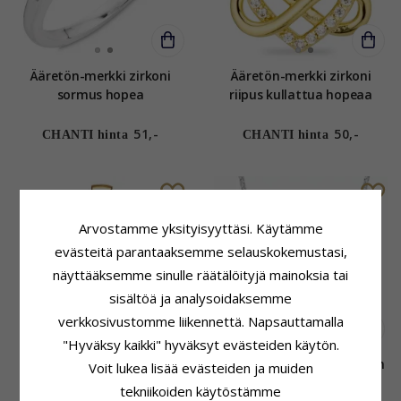
Ääretön-merkki zirkoni
Ääretön-merkki zirkoni
sormus hopea
riipus kullattua hopeaa
51,-
50,-
CHANTI hinta
CHANTI hinta
Arvostamme yksityisyyttäsi. Käytämme
evästeitä parantaaksemme selauskokemustasi,
näyttääksemme sinulle räätälöityjä mainoksia tai
sisältöä ja analysoidaksemme
verkkosivustomme liikennettä. Napsauttamalla
"Hyväksy kaikki" hyväksyt evästeiden käytön.
Sydän ääretön-merkki
Kaulaketju hopeaa ääretön
Voit lukea lisää evästeiden ja muiden
zirkoni riipus kullattua
riipus hopea
tekniikoiden käytöstämme