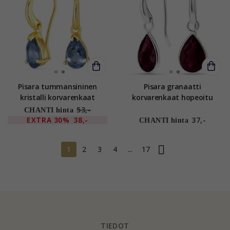
Pisara tummansininen
Pisara granaatti
kristalli korvarenkaat
korvarenkaat hopeoitu
kullattua hopeaa - Loom
messinki - Loom Stones
53,-
CHANTI hinta
Stones
EXTRA
30%
38,-
37,-
CHANTI hinta
1
2
3
4
...
17
TIEDOT