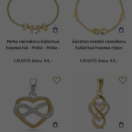
Perhe rannekoru kullattua
Ääretön-merkki rannekoru
hopeaa Isä - Poika - Poika -
kullattua hopeaa riipus
Äiti kullattua hopeaa
kullattua hopeaa
64,-
63,-
CHANTI hinta
CHANTI hinta