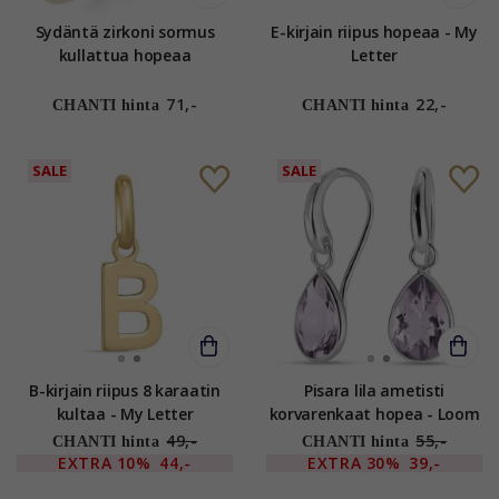
Sydäntä zirkoni sormus
E-kirjain riipus hopeaa - My
kullattua hopeaa
Letter
71,-
22,-
CHANTI hinta
CHANTI hinta
SALE
SALE
B-kirjain riipus 8 karaatin
Pisara lila ametisti
kultaa - My Letter
korvarenkaat hopea - Loom
Stones
49,-
55,-
CHANTI hinta
CHANTI hinta
EXTRA
10%
44,-
EXTRA
30%
39,-