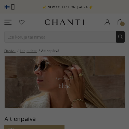
TSO LISÄÄ -
NEW COLLECTION | AURA
Etusivu
Lahjaideat
Äitienpäivä
Äitienpäivä