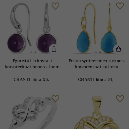
Pyöreitä lila kristalli
Pisara synteettinen turkoosi
korvarenkaat hopea - Loom
korvarenkaat kullattu
Stones
hopea - Loom Stones
55,-
51,-
CHANTI hinta
CHANTI hinta