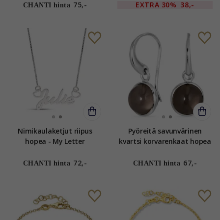
75,-
EXTRA
30%
38,-
CHANTI hinta
Nimikaulaketjut riipus
Pyöreitä savunvärinen
hopea - My Letter
kvartsi korvarenkaat hopea
- Loom Stones
72,-
67,-
CHANTI hinta
CHANTI hinta