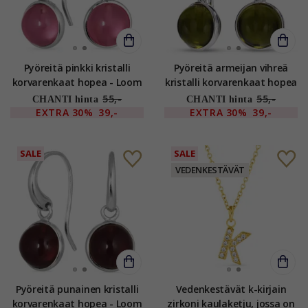
Pyöreitä pinkki kristalli
Pyöreitä armeijan vihreä
korvarenkaat hopea - Loom
kristalli korvarenkaat hopea
Stones
- Loom Stones
55,-
55,-
CHANTI hinta
CHANTI hinta
EXTRA
30%
39,-
EXTRA
30%
39,-
SALE
SALE
VEDENKESTÄVÄT
Pyöreitä punainen kristalli
Vedenkestävät k-kirjain
korvarenkaat hopea - Loom
zirkoni kaulaketju, jossa on