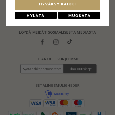
Palautus
HYVÄKSY KAIKKI
Sormuskoot
Blog
HYLÄTÄ
MUOKATA
FAQs
LÖYDÄ MEIDÄT SOSIAALISESTA MEDIASTA
TILAA UUTISKIRJEEMME
Tilaa uutiskirje
BETALINGSMULIGHEDER