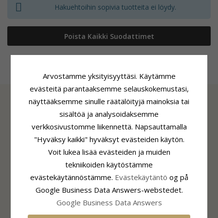
Hakuehtoihin sopivia tuotteita ei löydy.
Poista Kaikki Suodattimet
Arvostamme yksityisyyttäsi. Käytämme
evästeitä parantaaksemme selauskokemustasi,
näyttääksemme sinulle räätälöityjä mainoksia tai
sisältöä ja analysoidaksemme
TIEDOT
verkkosivustomme liikennettä. Napsauttamalla
Tietoa CHANTISTA
"Hyväksy kaikki" hyväksyt evästeiden käytön.
CHANTI Club
Voit lukea lisää evästeiden ja muiden
Yhteystiedot
tekniikoiden käytöstämme
Sivuston eväste- ja yksityisyyskäytäntö
evästekäytännöstämme.
Evästekäytäntö
og på
Suostumusasetukset
Google Business Data Answers-webstedet.
Google Business Data Answers
ASIAKASPALVELU