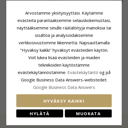
Arvostamme yksityisyyttäsi. Käytämme
evästeitä parantaaksemme selauskokemustasi,
näyttääksemme sinulle räätälöityjä mainoksia tai
sisältöä ja analysoidaksemme
verkkosivustomme liikennettä. Napsauttamalla
"Hyväksy kaikki" hyväksyt evästeiden käytön.
Jäätelötötterö lasten
Jäätelötötterö lasten
Voit lukea lisää evästeiden ja muiden
korvakorut hopea - Little
korvakorut hopea - Little
tekniikoiden käytöstämme
Ones
Ones
evästekäytännöstämme.
Evästekäytäntö
og på
24,-
24,-
CHANTI hinta
CHANTI hinta
Google Business Data Answers-webstedet.
Google Business Data Answers
HYVÄKSY KAIKKI
HYLÄTÄ
MUOKATA