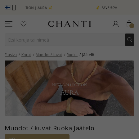
CTION | AURA
SAVE 50% ON ELINÉ
Etusivu
Korut
Muodot / kuvat
Ruoka
Jäätelö
Muodot / kuvat Ruoka Jäätelö