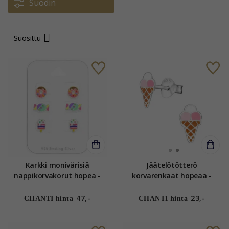
Suodin
Suosittu
Karkki monivärisiä
Jäätelötötterö
nappikorvakorut hopea -
korvarenkaat hopeaa -
Little Ones
Little Ones
47,-
23,-
CHANTI hinta
CHANTI hinta