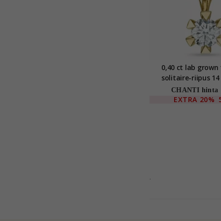
0,40 ct lab grown
solitaire-riipus 14
kultaa 0,40
CHANTI hinta
EXTRA
20%
.