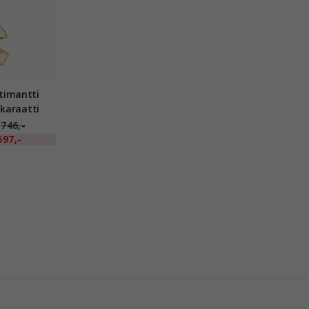
 timantti
 karaatti
 ct
746,-
597,-