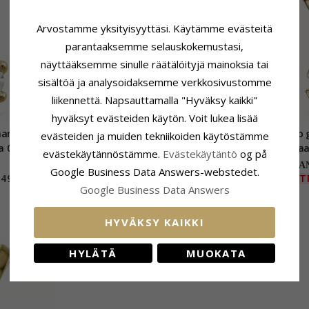
Arvostamme yksityisyyttäsi. Käytämme evästeitä
parantaaksemme selauskokemustasi,
näyttääksemme sinulle räätälöityjä mainoksia tai
sisältöä ja analysoidaksemme verkkosivustomme
liikennettä. Napsauttamalla "Hyväksy kaikki"
hyväksyt evästeiden käytön. Voit lukea lisää
antti riipus
0,40 ct lab grown timantti riipus
0,40 ct lab
evästeiden ja muiden tekniikoiden käytöstämme
a 0,40 ct
14 karaatti valkokultaa 0,40 ct
9 karaa
evästekäytännöstämme.
Evästekäytäntö
og på
CHAN
Google Business Data Answers-webstedet.
491,-
518,-
EXT
CHANTI hinta
Google Business Data Answers
HYVÄKSY KAIKKI
HYLÄTÄ
MUOKATA