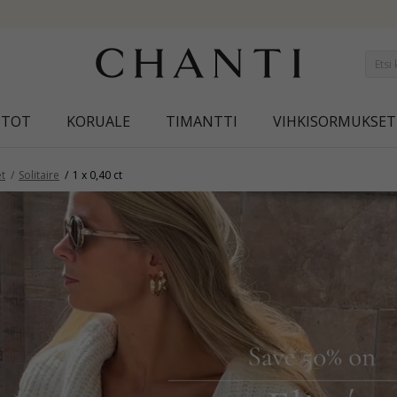
NEW COLLECTION | AURA
STOT
KORUALE
TIMANTTI
VIHKISORMUKSET
et
Solitaire
1 x 0,40 ct