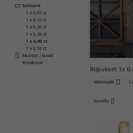
Solitaire
1 x 0,05 ct
1 x 0,10 ct
1 x 0,20 ct
1 x 0,30 ct
1 x 0,40 ct
1 x 0,50 ct
Muodot / kuvat
Rintakorut
Riipukset 1x 0,
Materiaalit
Ca
Suosittu