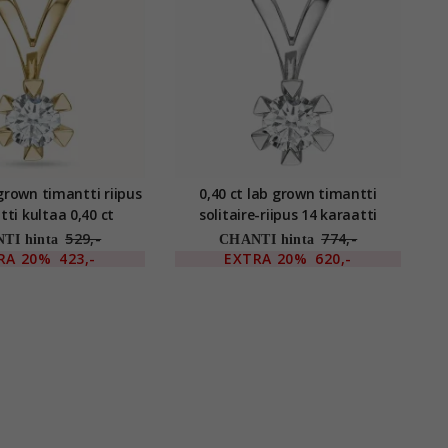
 grown timantti riipus
0,40 ct lab grown timantti
tti kultaa 0,40 ct
solitaire-riipus 14 karaatti
valkokultaa 0,40 ct
529,-
774,-
TI hinta
CHANTI hinta
RA
20%
423,-
EXTRA
20%
620,-