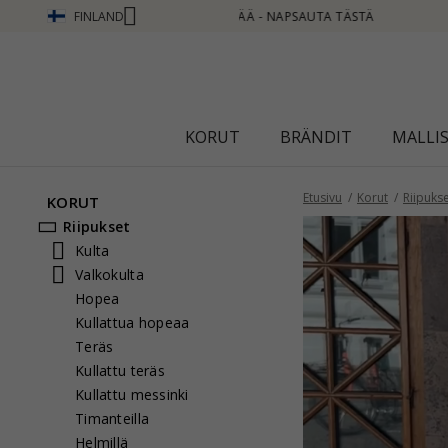
FINLAND
 TÄSTÄ
KORUT
BRÄNDIT
MALLI
Etusivu
Korut
Riipuks
KORUT
Riipukset
Kulta
Valkokulta
Hopea
Kullattua hopeaa
Teräs
Kullattu teräs
Kullattu messinki
Timanteilla
Helmillä