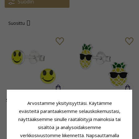
Suodin
Suosittu
Smiley korvarenkaat hopea
Ananas nappikorvakorut
Arvostamme yksityisyyttäsi. Käytämme
- Little Ones
hopeaa - Little Ones
evästeitä parantaaksemme selauskokemustasi,
näyttääksemme sinulle räätälöityjä mainoksia tai
26,-
29,-
CHANTI hinta
CHANTI hinta
sisältöä ja analysoidaksemme
verkkosivustomme liikennettä. Napsauttamalla