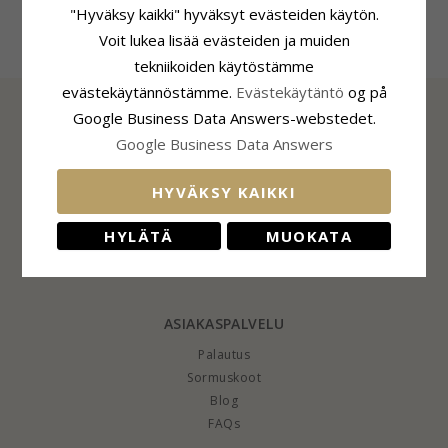
"Hyväksy kaikki" hyväksyt evästeiden käytön.
Voit lukea lisää evästeiden ja muiden
tekniikoiden käytöstämme
evästekäytännöstämme.
Evästekäytäntö
og på
Google Business Data Answers-webstedet.
Google Business Data Answers
TIEDOT
Tietoa CHANTISTA
HYVÄKSY KAIKKI
CHANTI Club
Yhteystiedot
HYLÄTÄ
MUOKATA
Sivuston eväste- ja yksityisyyskäytäntö
Suostumusasetukset
ASIAKASPALVELU
Palautus
Sormuskoot
Blog
FAQs