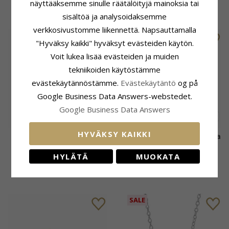
näyttääksemme sinulle räätälöityjä mainoksia tai
47,-
46,-
CHANTI hinta
CHANTI hinta
sisältöä ja analysoidaksemme
verkkosivustomme liikennettä. Napsauttamalla
"Hyväksy kaikki" hyväksyt evästeiden käytön.
Voit lukea lisää evästeiden ja muiden
tekniikoiden käytöstämme
evästekäytännöstämme.
Evästekäytäntö
og på
Google Business Data Answers-webstedet.
Google Business Data Answers
HYVÄKSY KAIKKI
Pieniä Joanli Nor sydän
Joanli Nor sydän riipus jossa
korvarenkaat kullattua
on ketju hopea valkoinen
HYLÄTÄ
MUOKATA
hopeaa valkoinen zirkoni
zirkoni
40,-
53,-
CHANTI hinta
CHANTI hinta
SALE