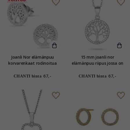
Joanli Nor elämänpuu
15 mm joanli nor
korvarenkaat rodinoitua
elämänpuu riipus jossa on
hopeaa valkoinen zirkoni
ketju rodinoitua hopeaa
valkoinen zirkoni
67,-
67,-
CHANTI hinta
CHANTI hinta