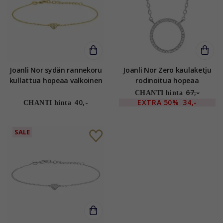
Joanli Nor sydän rannekoru
Joanli Nor Zero kaulaketju
kullattua hopeaa valkoinen
rodinoitua hopeaa
zirkoni
valkoinen zirkoni
67,-
CHANTI hinta
40,-
EXTRA
50%
34,-
CHANTI hinta
SALE