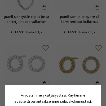
Joanli Nor sydän riipus jossa
Joanli Nor Polar pyöreitä
on ketju hopea valkoinen
korvarenkaat kullattua
zirkoni
hopeaa valkoinen zirkoni
61,-
60,-
CHANTI hinta
CHANTI hinta
Joanli Nor Polar pyöreitä
Joanli Nor Polar pyöreitä
Arvostamme yksityisyyttäsi. Käytämme
korvarenkaat rodinoitua
korvarenkaat kullattua
evästeitä parantaaksemme selauskokemustasi,
hopeaa valkoinen zirkoni
hopeaa valkoinen zirkoni