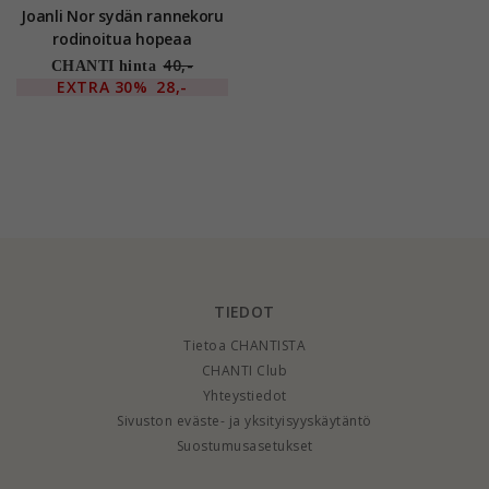
Joanli Nor sydän rannekoru
rodinoitua hopeaa
valkoinen zirkoni
40,-
CHANTI hinta
EXTRA
30%
28,-
TIEDOT
Tietoa CHANTISTA
CHANTI Club
Yhteystiedot
Sivuston eväste- ja yksityisyyskäytäntö
Suostumusasetukset