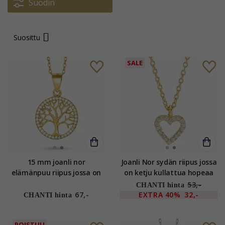
Suodin
Suosittu
SALE
15 mm joanli nor
Joanli Nor sydän riipus jossa
elämänpuu riipus jossa on
on ketju kullattua hopeaa
ketju kullattua hopeaa
valkoinen zirkoni
53,-
CHANTI hinta
valkoinen zirkoni
67,-
EXTRA
40%
32,-
CHANTI hinta
POISTUU