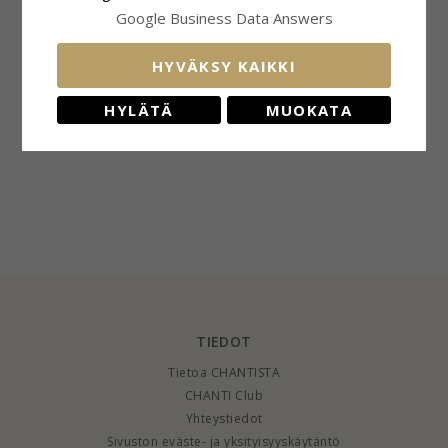
Google Business Data Answers
HYVÄKSY KAIKKI
15 mm Siersbøl tähtikuvio
vaaka riipus rodinoitua
HYLÄTÄ
MUOKATA
hopeaa
38,-
CHANTI hinta
TIEDOT
Tietoa CHANTISTA
CHANTI Club
Yhteystiedot
Sivuston eväste- ja yksityisyyskäytäntö