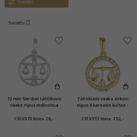
Suodin
Suosittu
12 mm Siersbøl tähtikuvio
Tähtikuvio vaaka zirkoni
vaaka riipus rodinoitua
riipus 8 karaatin kultaa -
hopeaa
Gold Collection
26,-
152,-
CHANTI hinta
CHANTI hinta