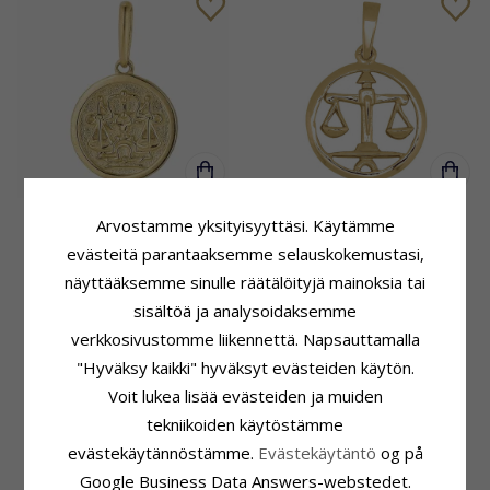
Tähtikuvio vaaka riipus 9
15 mm Siersbøl tähtikuvio
Arvostamme yksityisyyttäsi. Käytämme
karaatin kultaa - Gold
vaaka riipus kullattua
evästeitä parantaaksemme selauskokemustasi,
Collection
hopeaa
näyttääksemme sinulle räätälöityjä mainoksia tai
244,-
39,-
CHANTI hinta
CHANTI hinta
sisältöä ja analysoidaksemme
verkkosivustomme liikennettä. Napsauttamalla
"Hyväksy kaikki" hyväksyt evästeiden käytön.
Voit lukea lisää evästeiden ja muiden
tekniikoiden käytöstämme
evästekäytännöstämme.
Evästekäytäntö
og på
Google Business Data Answers-webstedet.