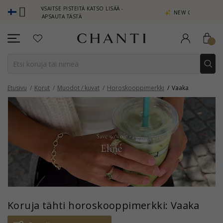
SAITSE PISTEITÄ KATSO LISÄÄ -
NEW COLLECTION | AURA
APSAUTA TÄSTÄ
Etusivu
Korut
Muodot / kuvat
Horoskooppimerkki
Vaaka
Koruja tähti horoskooppimerkki: Vaaka