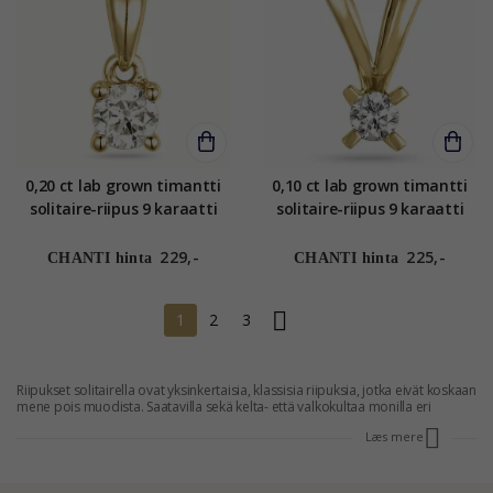
0,20 ct lab grown timantti
0,10 ct lab grown timantti
solitaire-riipus 9 karaatti
solitaire-riipus 9 karaatti
kultaa 0,20 ct
kultaa 0,10 ct
229,-
225,-
CHANTI hinta
CHANTI hinta
1
2
3
Riipukset solitairella ovat yksinkertaisia, klassisia riipuksia, jotka eivät koskaan
mene pois muodista. Saatavilla sekä kelta- että valkokultaa monilla eri
istutuksilla, joten löydät juuri ne solitaire-riipukset, jotka sopivat sinulle.
Læs mere
Solitaire saatavilla myös sormuksessa ja korvakoruissa. Näe valikoima täällä.