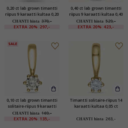
0,20 ct lab grown timantti
0,40 ct lab grown timantti
riipus 9 karaatti kultaa 0,20
riipus 9 karaatti kultaa 0,40
ct
ct
370,-
529,-
CHANTI hinta
CHANTI hinta
EXTRA
20%
297,-
EXTRA
20%
423,-
SALE
0,10 ct lab grown timantti
Timantti solitaire-riipus 14
solitaire-riipus 9 karaatti
karaatti kultaa 0,05 ct
kultaa 0,10 ct
169,-
CHANTI hinta
EXTRA
20%
135,-
263,-
CHANTI hinta