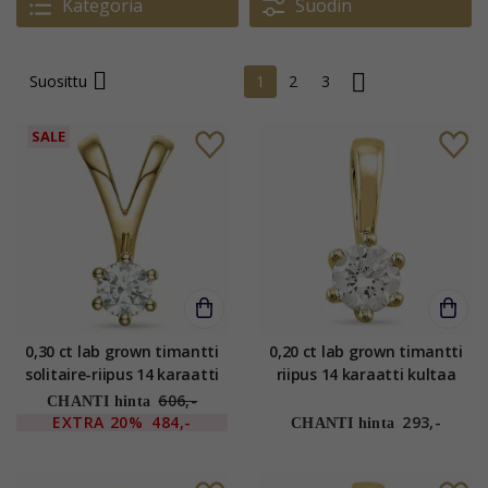
Kategoria
Suodin
Suosittu
1
2
3
SALE
0,30 ct lab grown timantti
0,20 ct lab grown timantti
solitaire-riipus 14 karaatti
riipus 14 karaatti kultaa
kultaa 0,30 ct
0,20 ct
606,-
CHANTI hinta
EXTRA
20%
484,-
293,-
CHANTI hinta