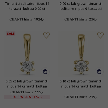
Timantti solitaire-riipus 14
0,20 ct lab grown timantti
karaatti kultaa 0,20 ct
solitaire-riipus 9 karaatti
valkokultaa 0,20 ct
1024,-
236,-
CHANTI hinta
CHANTI hinta
SALE
0,05 ct lab grown timantti
0,10 ct lab grown timantti
riipus 14 karaatti kultaa
riipus 14 karaatti kultaa
0,05 ct
0,10 ct
195,-
CHANTI hinta
EXTRA
20%
157,-
219,-
CHANTI hinta