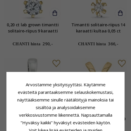
0,20 ct lab grown timantti
Timantti solitaire-riipus 14
solitaire-riipus 9 karaatti
karaatti kultaa 0,05 ct
kultaa 0,20 ct
290,-
366,-
CHANTI hinta
CHANTI hinta
Arvostamme yksityisyyttäsi. Käytämme
evästeitä parantaaksemme selauskokemustasi,
näyttääksemme sinulle räätälöityjä mainoksia tai
sisältöä ja analysoidaksemme
verkkosivustomme liikennettä. Napsauttamalla
0,40 ct lab grown timantti
Lab grown timantti riipus 9
"Hyväksy kaikki" hyväksyt evästeiden käytön.
riipus 14 karaatti
karaatti kultaa 1,0 ct
Voit lukea lisää evästeiden ja muiden