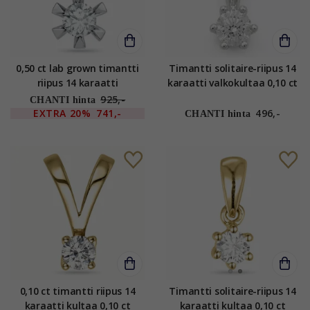
0,50 ct lab grown timantti
Timantti solitaire-riipus 14
riipus 14 karaatti
karaatti valkokultaa 0,10 ct
valkokultaa 0,50 ct
925,-
CHANTI hinta
EXTRA
20%
741,-
496,-
CHANTI hinta
0,10 ct timantti riipus 14
Timantti solitaire-riipus 14
karaatti kultaa 0,10 ct
karaatti kultaa 0,10 ct