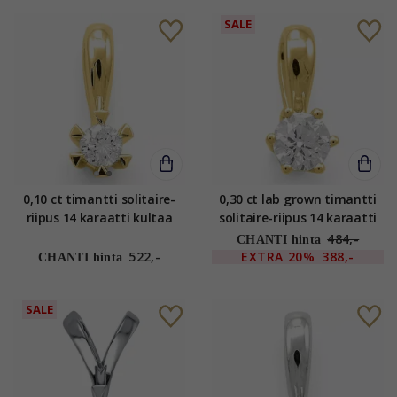
SALE
0,10 ct timantti solitaire-
0,30 ct lab grown timantti
riipus 14 karaatti kultaa
solitaire-riipus 14 karaatti
0,10 ct
kultaa 0,30 ct
484,-
CHANTI hinta
522,-
EXTRA
20%
388,-
CHANTI hinta
SALE