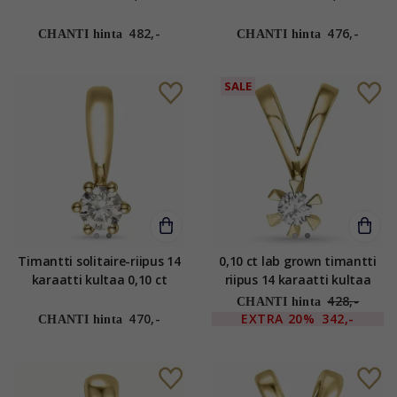
482,-
476,-
CHANTI hinta
CHANTI hinta
SALE
Timantti solitaire-riipus 14
0,10 ct lab grown timantti
karaatti kultaa 0,10 ct
riipus 14 karaatti kultaa
0,10 ct
428,-
CHANTI hinta
470,-
EXTRA
20%
342,-
CHANTI hinta