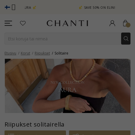
CHANTI C
A
SAVE 50% ON ELINÉ
Etusivu
Korut
Riipukset
Solitaire
Riipukset solitairella