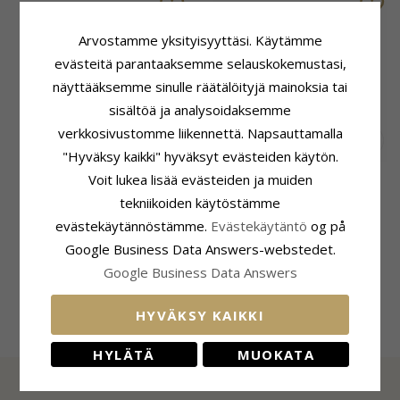
Arvostamme yksityisyyttäsi. Käytämme
evästeitä parantaaksemme selauskokemustasi,
näyttääksemme sinulle räätälöityjä mainoksia tai
sisältöä ja analysoidaksemme
verkkosivustomme liikennettä. Napsauttamalla
"Hyväksy kaikki" hyväksyt evästeiden käytön.
Siersbøl nuotti
Aagaard nuotti
Voit lukea lisää evästeiden ja muiden
korvarenkaat hopea
korvarenkaat hopea
tekniikoiden käytöstämme
evästekäytännöstämme.
Evästekäytäntö
og på
26,-
17,-
CHANTI hinta
CHANTI hinta
Google Business Data Answers-webstedet.
Google Business Data Answers
HYVÄKSY KAIKKI
HYLÄTÄ
MUOKATA