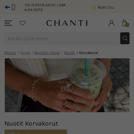
AITSE PISTEITÄ KATSO LISÄÄ -
NEW COLLECTION | AURA
PSAUTA TÄSTÄ
Etusivu
Korut
Muodot / kuvat
Nuotit
Korvakorut
Nuotit Korvakorut