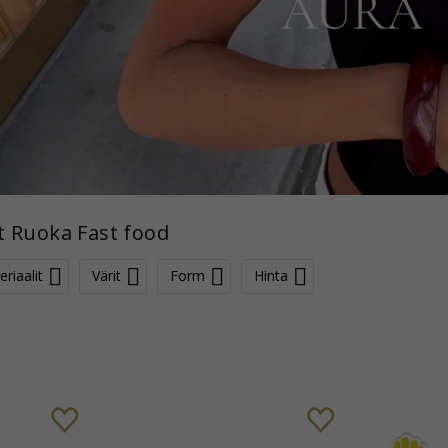
t Ruoka Fast food
riaalit
Värit
Form
Hinta