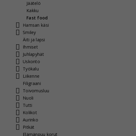
Jäätelö
Kakku
Fast food
Hamsan käsi
Smiley
Äiti ja lapsi
Ihmiset
Juhlapyhät
Uskonto
Työkalu
Liikenne
Filigraani
Toivomusluu
Nuoli
Tutti
Kolikot
Aurinko
Pitkät
Elämänpuu korut