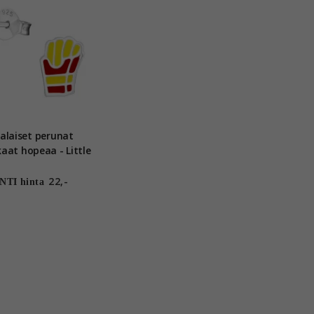
alaiset perunat
 - Little
Ones
22,-
TI hinta