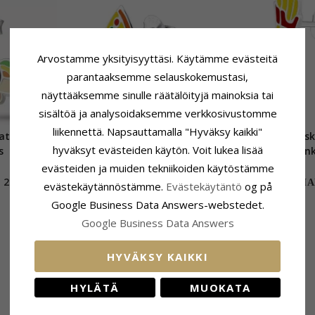
Arvostamme yksityisyyttäsi. Käytämme evästeitä
parantaaksemme selauskokemustasi,
näyttääksemme sinulle räätälöityjä mainoksia tai
sisältöä ja analysoidaksemme verkkosivustomme
liikennettä. Napsauttamalla "Hyväksy kaikki"
Pizza korvarenkaat hopea - Little
Ransk
hyväksyt evästeiden käytön. Voit lukea lisää
s
Ones
korvarenkaat hopeaa
evästeiden ja muiden tekniikoiden käytöstämme
25,-
23,-
CHANTI hinta
CHAN
evästekäytännöstämme.
Evästekäytäntö
og på
Google Business Data Answers-webstedet.
Google Business Data Answers
HYVÄKSY KAIKKI
HYLÄTÄ
MUOKATA