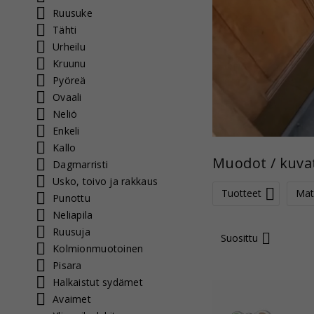
Ruusuke
Tähti
Urheilu
Kruunu
Pyöreä
Ovaali
Neliö
Enkeli
Kallo
Muodot / kuva
Dagmarristi
Usko, toivo ja rakkaus
Tuotteet
Mate
Punottu
Neliapila
Ruusuja
Suosittu
Kolmionmuotoinen
Pisara
Halkaistut sydämet
Avaimet