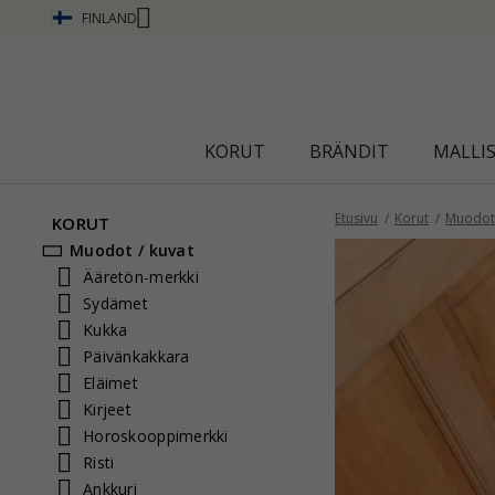
FINLAND
KORUT
BRÄNDIT
MALLI
Etusivu
Korut
Muodot 
KORUT
Muodot / kuvat
Ääretön-merkki
Sydämet
Kukka
Päivänkakkara
Eläimet
Kirjeet
Horoskooppimerkki
Risti
Ankkuri