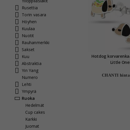
Ylioppilaslakit
Rusettia
Torin vasara
Höyhen
Kuulaa
Nuotit
Rauhanmerkki
Sakset
Hotdog korvarenkaat hopea -
Kuu
Little One
Abstraktia
Yin Yang
CHANTI hinta
Numero
Lehti
Ympyrä
Ruoka
Hedelmät
Cup cakes
Karkki
Juomat