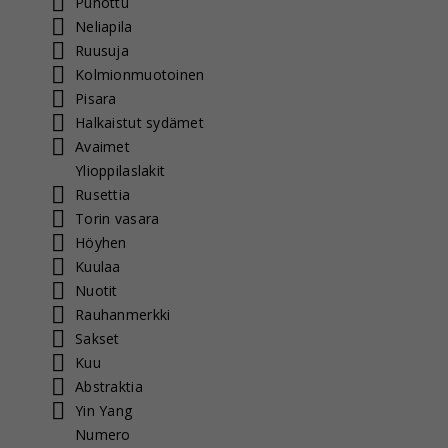
Punottu
Neliapila
Ruusuja
Kolmionmuotoinen
Pisara
Halkaistut sydämet
Avaimet
Ylioppilaslakit
Rusettia
Torin vasara
Höyhen
Kuulaa
Nuotit
Rauhanmerkki
Sakset
Kuu
Abstraktia
Yin Yang
Numero