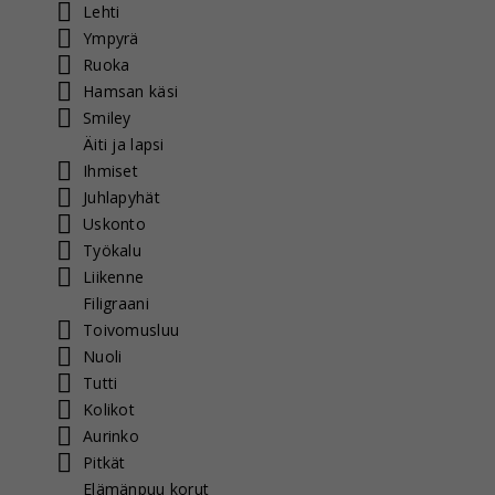
Lehti
Ympyrä
Ruoka
Hamsan käsi
Smiley
Äiti ja lapsi
Ihmiset
Juhlapyhät
Uskonto
Työkalu
Liikenne
Filigraani
Toivomusluu
Nuoli
Tutti
Kolikot
Aurinko
Pitkät
Elämänpuu korut