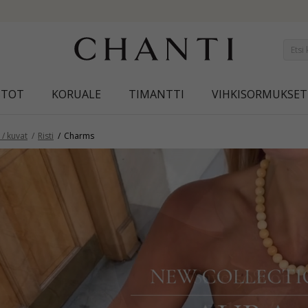
SAVE 50% ON ELINÉ
STOT
KORUALE
TIMANTTI
VIHKISORMUKSET
/ kuvat
Risti
Charms