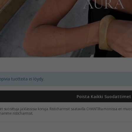
ivia tuotteita ei löydy.
Poista Kaikki Suodattimet
eet suosittuja ja klassisia koruja. Risticharmsit saatavilla CHANTIlta monissa eri muo
mamme risticharmsit.