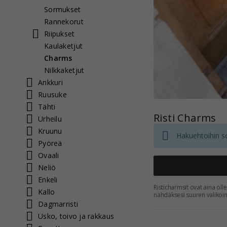
Sormukset
Rannekorut
Riipukset
Kaulaketjut
Charms
Nilkkaketjut
Ankkuri
Ruusuke
Tähti
Risti Charms
Urheilu
Kruunu
Hakuehtoihin sop
Pyöreä
Ovaali
Neliö
Enkeli
Risticharmsit ovat aina oll
Kallo
nähdäksesi suuren valikoi
Dagmarristi
Usko, toivo ja rakkaus