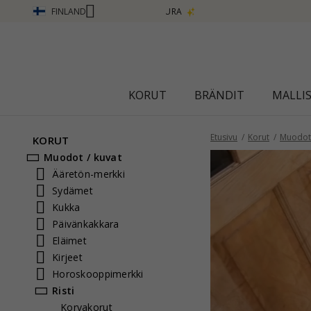
FINLAND
KORUT
BRÄNDIT
MALLI
Etusivu
Korut
Muodot 
KORUT
Muodot / kuvat
Ääretön-merkki
Sydämet
Kukka
Päivänkakkara
Eläimet
Kirjeet
Horoskooppimerkki
Risti
Korvakorut