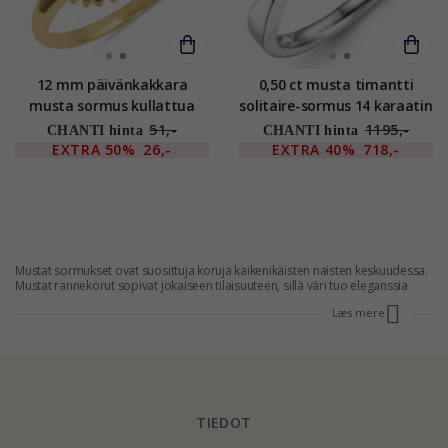
12 mm päivänkakkara
0,50 ct musta timantti
musta sormus kullattua
solitaire-sormus 14 karaatin
hopeaa - Marie
valkokultaa 0,50 ct
51,-
1195,-
CHANTI hinta
CHANTI hinta
EXTRA
50%
26,-
EXTRA
40%
718,-
Mustat sormukset ovat suosittuja koruja kaikenikäisten naisten keskuudessa.
Mustat rannekorut sopivat jokaiseen tilaisuuteen, sillä väri tuo eleganssia
pukeutumiseen. CHANTIlla on jättivalikoima mustia sormuksia.
Læs mere
TIEDOT