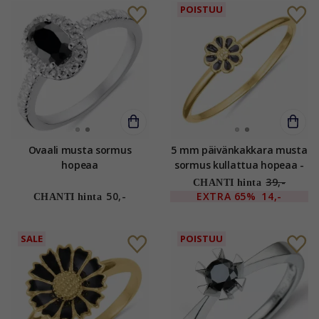
POISTUU
Ovaali musta sormus
5 mm päivänkakkara musta
hopeaa
sormus kullattua hopeaa -
Maggie
39,-
CHANTI hinta
50,-
EXTRA
65%
14,-
CHANTI hinta
SALE
POISTUU