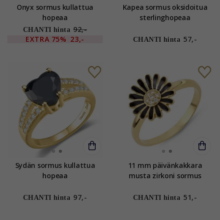
Onyx sormus kullattua
Kapea sormus oksidoitua
hopeaa
sterlinghopeaa
92,-
CHANTI hinta
EXTRA
75%
23,-
57,-
CHANTI hinta
Sydän sormus kullattua
11 mm päivänkakkara
hopeaa
musta zirkoni sormus
kullattua hopeaa - Matilda
97,-
51,-
CHANTI hinta
CHANTI hinta