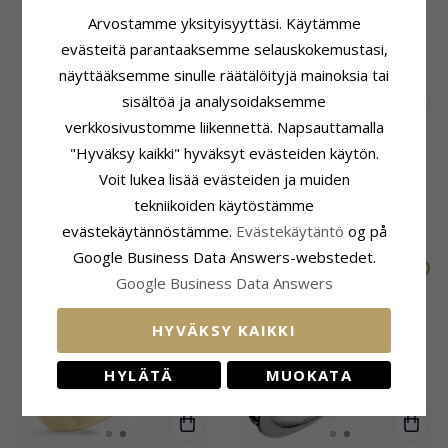
Arvostamme yksityisyyttäsi. Käytämme
evästeitä parantaaksemme selauskokemustasi,
näyttääksemme sinulle räätälöityjä mainoksia tai
sisältöä ja analysoidaksemme
verkkosivustomme liikennettä. Napsauttamalla
Päivänkakkara musta
14 mm päivänkakkara
"Hyväksy kaikki" hyväksyt evästeiden käytön.
sormus kullattua hopeaa -
musta sormus kullattua
Voit lukea lisää evästeiden ja muiden
Maggie
hopeaa - Marie
tekniikoiden käytöstämme
45,-
58,-
CHANTI hinta
CHANTI hinta
evästekäytännöstämme.
Evästekäytäntö
og på
Google Business Data Answers-webstedet.
POISTUU
Google Business Data Answers
HYVÄKSY KAIKKI
HYLÄTÄ
MUOKATA