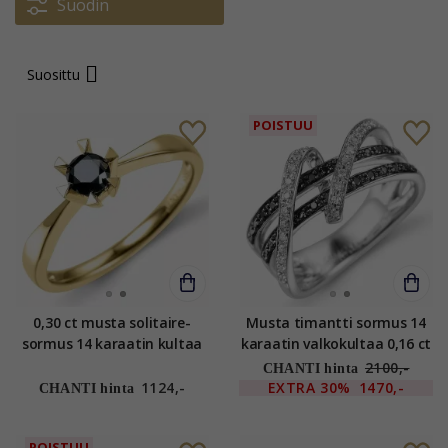
Suodin
Suosittu
POISTUU
0,30 ct musta solitaire-
Musta timantti sormus 14
sormus 14 karaatin kultaa
karaatin valkokultaa 0,16 ct
0,32 ct
0,19 ct
2100,-
CHANTI hinta
1124,-
EXTRA
30%
1470,-
CHANTI hinta
POISTUU