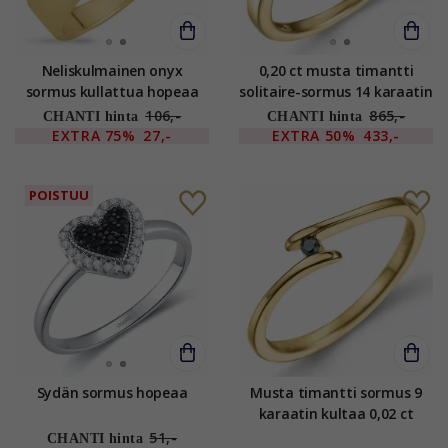
Neliskulmainen onyx
0,20 ct musta timantti
sormus kullattua hopeaa
solitaire-sormus 14 karaatin
kultaa 0,20 ct
106,-
865,-
CHANTI hinta
CHANTI hinta
EXTRA
75%
27,-
EXTRA
50%
433,-
POISTUU
Sydän sormus hopeaa
Musta timantti sormus 9
karaatin kultaa 0,02 ct
51,-
CHANTI hinta