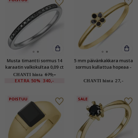
Musta timantti sormus 14
5 mm päivänkakkara musta
karaatin valkokultaa 0,09 ct
sormus kullattua hopeaa -
Majse
679,-
CHANTI hinta
EXTRA
50%
340,-
27,-
CHANTI hinta
POISTUU
SALE