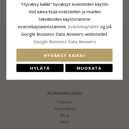
"Hyväksy kaikki" hyväksyt evästeiden käytön.
Voit lukea lisää evästeiden ja muiden
tekniikoiden käytöstämme
evästekäytännöstämme.
Evästekäytäntö
og på
Google Business Data Answers-webstedet.
Google Business Data Answers
TIEDOT
Tietoa CHANTISTA
HYVÄKSY KAIKKI
CHANTI Club
Yhteystiedot
HYLÄTÄ
MUOKATA
Sivuston eväste- ja yksityisyyskäytäntö
Suostumusasetukset
ASIAKASPALVELU
Palautus
Sormuskoot
Blog
FAQs