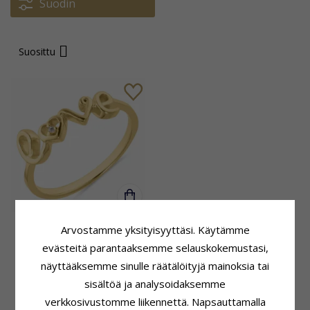
Suodin
Suosittu
Love sormus kullattua
Arvostamme yksityisyyttäsi. Käytämme
hopeaa
evästeitä parantaaksemme selauskokemustasi,
näyttääksemme sinulle räätälöityjä mainoksia tai
84,-
CHANTI hinta
sisältöä ja analysoidaksemme
verkkosivustomme liikennettä. Napsauttamalla