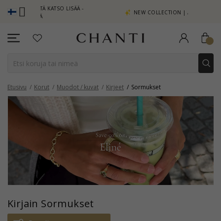
PISTEITÄ KATSO LISÄÄ -
NEW COLLECTION | AURA
A TÄSTÄ
Etusivu
Korut
Muodot / kuvat
Kirjeet
Sormukset
Kirjain Sormukset