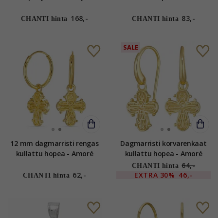
kullattua hopeaa riipus
kullattua hopeaa - Amoré
168,-
83,-
CHANTI hinta
CHANTI hinta
SALE
12 mm dagmarristi rengas
Dagmarristi korvarenkaat
kullattu hopea - Amoré
kullattu hopea - Amoré
64,-
CHANTI hinta
62,-
EXTRA
30%
46,-
CHANTI hinta