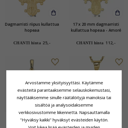
Dagmarristi riipus kullattua
17 x 20 mm dagmarristi
hopeaa
kullattua hopeaa - Amoré
25,-
112,-
CHANTI hinta
CHANTI hinta
Arvostamme yksityisyyttäsi. Käytämme
evästeitä parantaaksemme selauskokemustasi,
näyttääksemme sinulle räätälöityjä mainoksia tai
sisältöä ja analysoidaksemme
verkkosivustomme liikennettä. Napsauttamalla
29 x 35 mm dagmarristi
15 x 27 mm dagmarristi
"Hyväksy kaikki" hyväksyt evästeiden käytön.
kullattua hopeaa - Amoré
kaulaketju kullattua
Voit lukea lisää evästeiden ja muiden