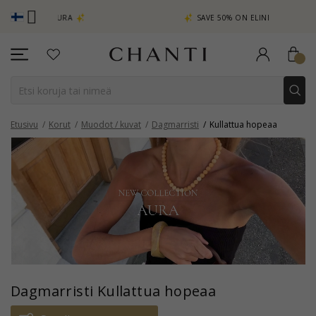
CHANTI C
A
SAVE 50% ON ELINÉ
Etusivu
Korut
Muodot / kuvat
Dagmarristi
Kullattua hopeaa
Dagmarristi Kullattua hopeaa