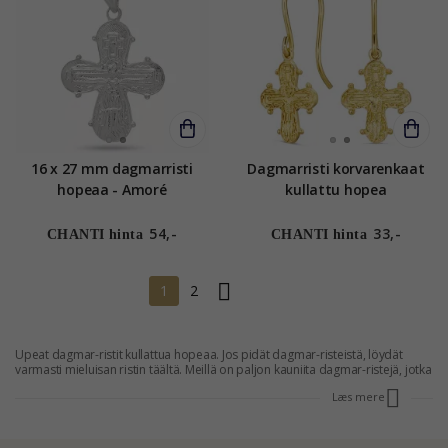
16 x 27 mm dagmarristi
Dagmarristi korvarenkaat
hopeaa - Amoré
kullattu hopea
54,-
33,-
CHANTI hinta
CHANTI hinta
1
2
Upeat dagmar-ristit kullattua hopeaa. Jos pidät dagmar-risteistä, löydät
varmasti mieluisan ristin täältä. Meillä on paljon kauniita dagmar-ristejä, jotka
sopivat useimmille. Käy läpi valikoimamme ja löydä sopiva dagmar-risti joko
Læs mere
kullattua hopeaa tai muuta materiaalia. Osta dagmar-risti täältä ja säästä
rahaa suhteessa kauppojen hintoihin. Ostaminen on helppoa ja säästyt
kaupassa jonottamiselta.