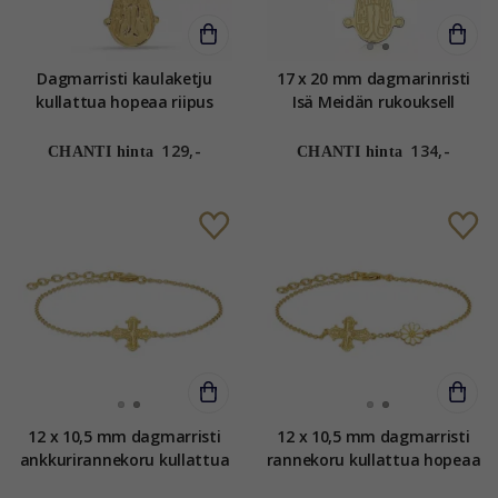
Dagmarristi kaulaketju
17 x 20 mm dagmarinristi
kullattua hopeaa riipus
Isä Meidän rukouksell
kullattua hopeaa
kullattua hopeaa - Amoré
129,-
134,-
CHANTI hinta
CHANTI hinta
12 x 10,5 mm dagmarristi
12 x 10,5 mm dagmarristi
ankkurirannekoru kullattua
rannekoru kullattua hopeaa
hopeaa - Amoré