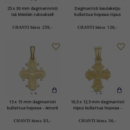
25 x 30 mm dagmarinristi
Dagmarristi kaulaketju
Isä Meidän rukouksell
kullattua hopeaa riipus
kullattua hopeaa - Amoré
kullattua hopeaa - Amoré
259,-
126,-
CHANTI hinta
CHANTI hinta
13 x 15 mm dagmarristi
10,5 x 12,5 mm dagmarristi
kullattua hopeaa - Amoré
riipus kullattua hopeaa -
Amoré
83,-
36,-
CHANTI hinta
CHANTI hinta