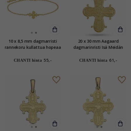
10 x 8,5 mm dagmarristi
20 x 30 mm Aagaard
rannekoru kullattua hopeaa
dagmarinristi Isä Meidän
- Amoré
rukouksell riipus kullattua
hopeaa
55,-
61,-
CHANTI hinta
CHANTI hinta