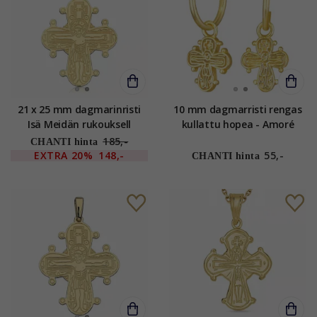
21 x 25 mm dagmarinristi
10 mm dagmarristi rengas
Isä Meidän rukouksell
kullattu hopea - Amoré
kullattua hopeaa - Amoré
185,-
CHANTI hinta
EXTRA
20%
148,-
55,-
CHANTI hinta