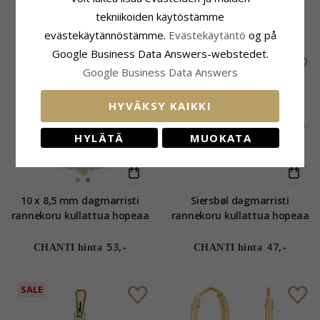
hopeaa riipus kullattua
hopeaa - Amoré
tekniikoiden käytöstämme
322,-
165,-
CHANTI hinta
CHANTI hinta
evästekäytännöstämme.
Evästekäytäntö
og på
Google Business Data Answers-webstedet.
Google Business Data Answers
HYVÄKSY KAIKKI
HYLÄTÄ
MUOKATA
10 x 8,5 mm dagmarristi
Siersbøl dagmarristi
rannekoru kullattua hopeaa
rannekoru kullattua hopeaa
- Amoré
53,-
47,-
CHANTI hinta
CHANTI hinta
SALE