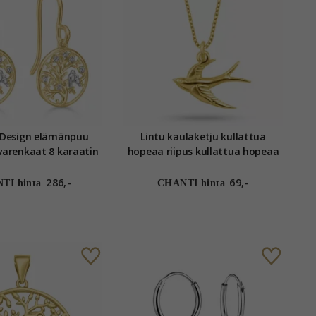
 Design elämänpuu
Lintu kaulaketju kullattua
kaat 8 karaatin
hopeaa riipus kullattua hopeaa
valkoinen zirkoni
286,-
69,-
TI hinta
CHANTI hinta