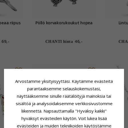
peaa riipus
Pöllö korvakorukoukut hopea
69,-
46,-
CHANTI hinta
CHAN
Arvostamme yksityisyyttäsi. Käytämme evästeitä
parantaaksemme selauskokemustasi,
näyttääksemme sinulle räätälöityjä mainoksia tai
sisältöä ja analysoidaksemme verkkosivustomme
liikennettä. Napsauttamalla "Hyväksy kaikki"
hyväksyt evästeiden käytön. Voit lukea lisää
evästeiden ja muiden tekniikoiden käytöstämme