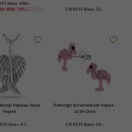
432,-
TI hinta
RA
65%
151,-
25,-
CHANTI hinta
laketju hopeaa riipus
Flamingo korvarenkaat hopea -
hopea
Little Ones
67,-
29,-
TI hinta
CHANTI hinta