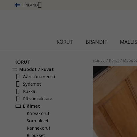
FINLAND
KORUT
BRÄNDIT
MALLI
Etusivu
Korut
Muodot 
KORUT
Muodot / kuvat
Ääretön-merkki
Sydämet
Kukka
Päivänkakkara
Eläimet
Korvakorut
Sormukset
Rannekorut
Riipukset