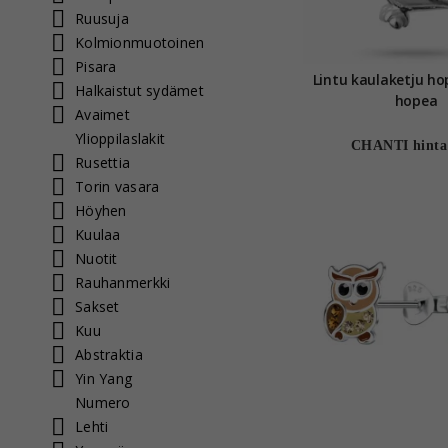
Ruusuja
Kolmionmuotoinen
Pisara
Lintu kaulaketju ho
Halkaistut sydämet
hopea
Avaimet
Ylioppilaslakit
CHANTI hinta
Rusettia
Torin vasara
Höyhen
Kuulaa
Nuotit
Rauhanmerkki
Sakset
Kuu
Abstraktia
Yin Yang
Numero
Lehti