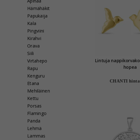
Apinaa
Hämähäkit
Papukaija
Kala
Pingviini
Kirahvi
Orava
Siili
Lintuja nappikorvakorut kul
Virtahepo
hopea
Rapu
Kenguru
CHANTI hinta
Etana
Mehiläinen
Kettu
Porsas
Flamingo
Panda
Lehmä
Lammas