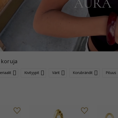
 koruja
riaalit
Kivityypit
Värit
Korubrändit
Pituus