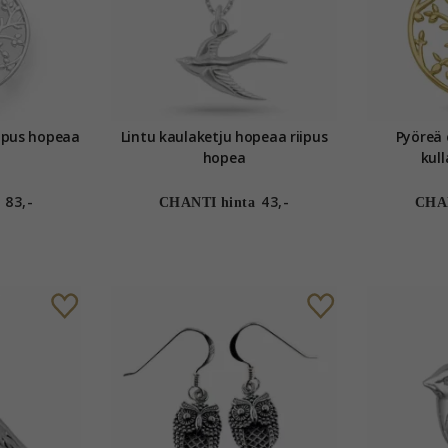
Pyöreä elämänpuu riipus hopeaa
Lintu kaulaketju hopeaa riipus
Pyöreä 
hopea
kul
83,-
43,-
CHANTI hinta
CHAN