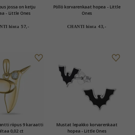
ipus jossa on ketju
Pöllö korvarenkaat hopea - Little
a - Little Ones
Ones
57,-
43,-
TI hinta
CHANTI hinta
ntti riipus 9 karaatti
Mustat lepakko korvarenkaat
ltaa 0,02 ct
hopea - Little Ones