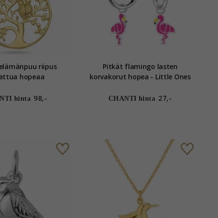
elämänpuu riipus
Pitkät flamingo lasten
lattua hopeaa
korvakorut hopea - Little Ones
98,-
27,-
TI hinta
CHANTI hinta