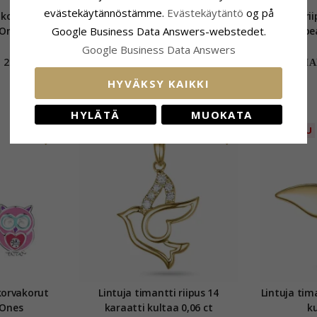
evästekäytännöstämme.
Evästekäytäntö
og på
n korvakorut
Tipu lasten korvakorut hopea -
Pöllö ri
Google Business Data Answers-webstedet.
 Ones
Little Ones
hopea
Google Business Data Answers
24,-
24,-
CHANTI hinta
CHAN
HYVÄKSY KAIKKI
HYLÄTÄ
MUOKATA
POISTUU
POISTUU
 korvakorut
Lintuja timantti riipus 14
Lintuja tima
 Ones
karaatti kultaa 0,06 ct
ku