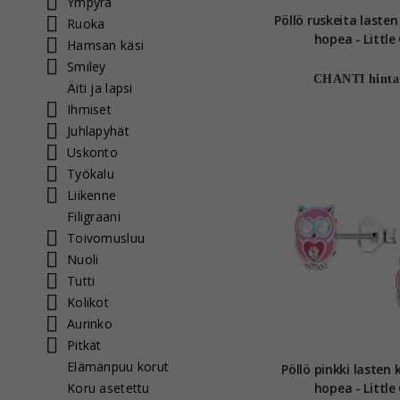
Ympyrä
Pöllö ruskeita laste
Ruoka
hopea - Little
Hamsan käsi
Smiley
CHANTI hinta
Äiti ja lapsi
Ihmiset
Juhlapyhät
Uskonto
Työkalu
Liikenne
Filigraani
Toivomusluu
Nuoli
Tutti
Kolikot
Aurinko
Pitkät
Elämänpuu korut
Pöllö pinkki lasten
Koru asetettu
hopea - Little