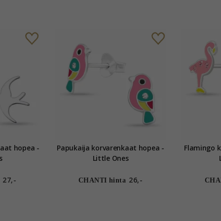
pea -
Papukaija korvarenkaat hopea -
Flamingo korv
s
Little Ones
27,-
26,-
CHANTI hinta
CHAN