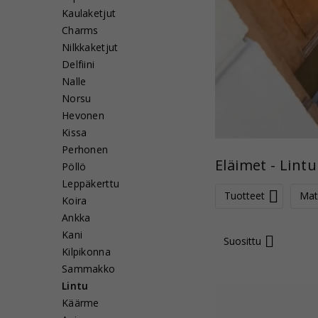
Kaulaketjut
Charms
Nilkkaketjut
Delfiini
Nalle
Norsu
Hevonen
Kissa
Perhonen
Eläimet - Lintu
Pöllö
Leppäkerttu
Tuotteet
Mate
Koira
Ankka
Kani
Suosittu
Kilpikonna
Sammakko
Lintu
Käärme