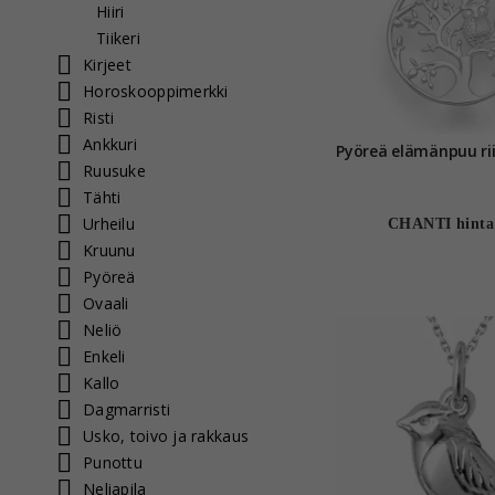
Hiiri
Tiikeri
Kirjeet
Horoskooppimerkki
Risti
Ankkuri
Ruusuke
Tähti
Urheilu
CHANTI hinta
Kruunu
Pyöreä
Ovaali
Neliö
Enkeli
Kallo
Dagmarristi
Usko, toivo ja rakkaus
Punottu
Neliapila