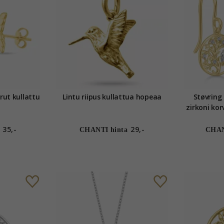
lattu
Lintu riipus kullattua hopeaa
Støvring
zirkoni korvaren
kultaa 
35,-
29,-
CHANTI hinta
CHAN