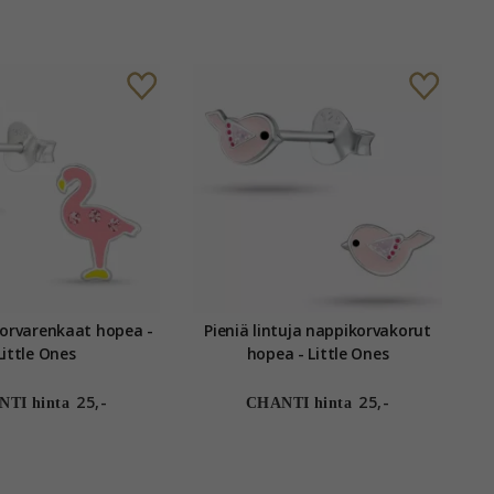
arenkaat hopea -
Pieniä lintuja nappikorvakorut
Little Ones
hopea - Little Ones
25,-
25,-
TI hinta
CHANTI hinta