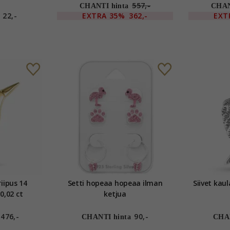
557,-
CHANTI hinta
CHAN
22,-
EXTRA
35%
362,-
EXT
riipus 14
Setti hopeaa hopeaa ilman
Siivet kau
0,02 ct
ketjua
476,-
90,-
CHANTI hinta
CHAN