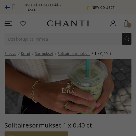
PISTEITÄ KATSO LISÄÄ -
NEW COLLECTION | AURA
 TÄSTÄ
Etusivu
Korut
Sormukset
Solitairesormukset
1 x 0,40 ct
Solitairesormukset 1 x 0,40 ct