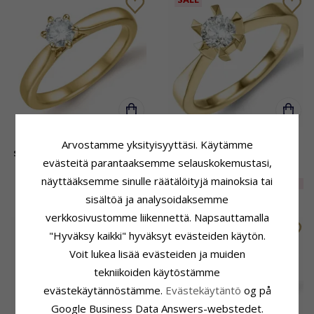
0,40 ct lab grown timantti
0,40 ct lab grown timantti
Arvostamme yksityisyyttäsi. Käytämme
solitaire-sormus 9 karaatin
sormus 14 karaatin kultaa
evästeitä parantaaksemme selauskokemustasi,
kultaa 0,40 ct
0,40 ct
1451,-
CHANTI hinta
näyttääksemme sinulle räätälöityjä mainoksia tai
1039,-
EXTRA
30%
1016,-
CHANTI hinta
sisältöä ja analysoidaksemme
verkkosivustomme liikennettä. Napsauttamalla
SALE
"Hyväksy kaikki" hyväksyt evästeiden käytön.
Voit lukea lisää evästeiden ja muiden
tekniikoiden käytöstämme
evästekäytännöstämme.
Evästekäytäntö
og på
Google Business Data Answers-webstedet.