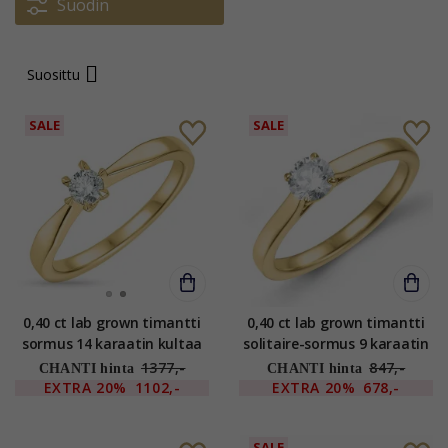
Suodin
Suosittu
SALE
SALE
0,40 ct lab grown timantti
0,40 ct lab grown timantti
sormus 14 karaatin kultaa
solitaire-sormus 9 karaatin
0,40 ct
kultaa 0,40 ct
1377,-
847,-
CHANTI hinta
CHANTI hinta
EXTRA
20%
1102,-
EXTRA
20%
678,-
SALE