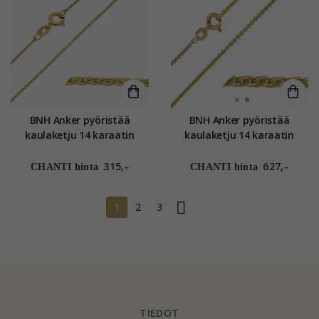
BNH Anker pyöristää
BNH Anker pyöristää
kaulaketju 14 karaatin
kaulaketju 14 karaatin
kultaa 36 cm x 1,2 mm
kultaa 42 - 45 cm x 1,5 mm
315,-
627,-
CHANTI hinta
CHANTI hinta
1
2
3
TIEDOT