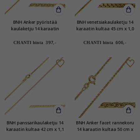
BNH Anker pyöristää
BNH venetsiakaulaketju 14
kaulaketju 14 karaatin
karaatin kultaa 45 cm x 1,0
kultaa 45 cm x 1,2 mm
mm
397,-
606,-
CHANTI hinta
CHANTI hinta
BNH panssarikaulaketju 14
BNH Anker facet rannekoru
karaatin kultaa 42 cm x 1,1
14 karaatin kultaa 50 cm x
mm
1,4 mm