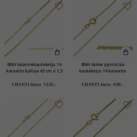
BNH käärmekaulaketju 14
BNH Anker pyöristää
karaatin kultaa 45 cm x 1,3
kaulaketju 14 karaatin
mm
kultaa 50 cm x 1,2 mm
1320,-
438,-
CHANTI hinta
CHANTI hinta