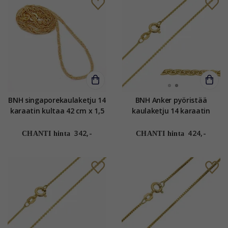
BNH singaporekaulaketju 14
BNH Anker pyöristää
karaatin kultaa 42 cm x 1,5
kaulaketju 14 karaatin
mm
kultaa 42 - 45 cm x 1,2 mm
342,-
424,-
CHANTI hinta
CHANTI hinta