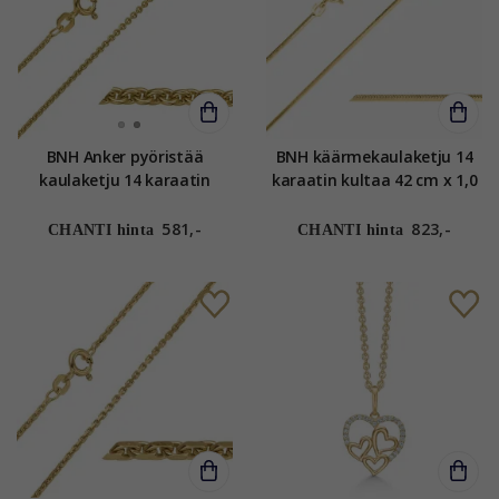
BNH Anker pyöristää
BNH käärmekaulaketju 14
kaulaketju 14 karaatin
karaatin kultaa 42 cm x 1,0
kultaa 40 - 42 cm x 1,5 mm
mm
581,-
823,-
CHANTI hinta
CHANTI hinta