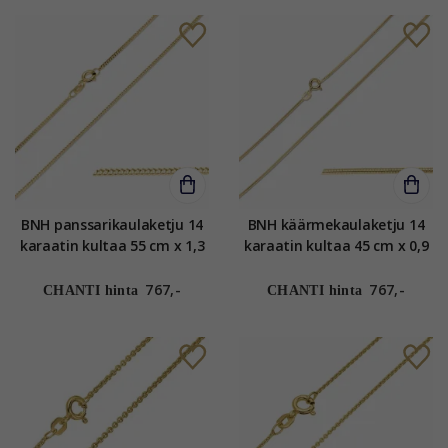
BNH panssarikaulaketju 14
BNH käärmekaulaketju 14
karaatin kultaa 55 cm x 1,3
karaatin kultaa 45 cm x 0,9
mm
mm
767,-
767,-
CHANTI hinta
CHANTI hinta