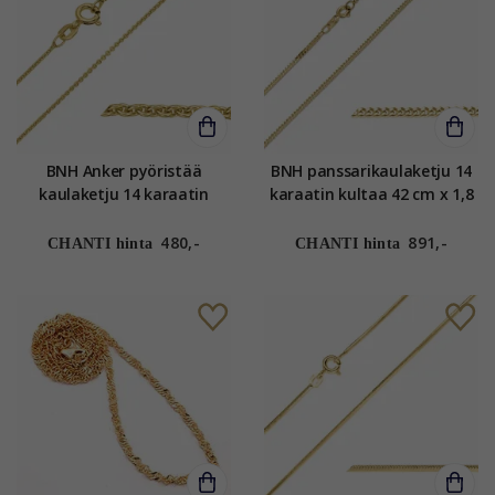
BNH Anker pyöristää
BNH panssarikaulaketju 14
kaulaketju 14 karaatin
karaatin kultaa 42 cm x 1,8
kultaa 55 cm x 1,2 mm
mm
480,-
891,-
CHANTI hinta
CHANTI hinta