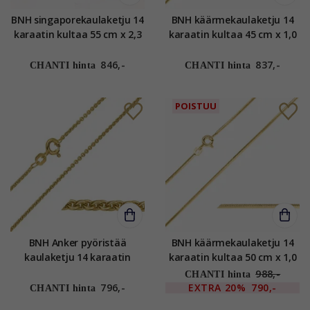
BNH singaporekaulaketju 14
BNH käärmekaulaketju 14
karaatin kultaa 55 cm x 2,3
karaatin kultaa 45 cm x 1,0
mm
mm
846,-
837,-
CHANTI hinta
CHANTI hinta
POISTUU
BNH Anker pyöristää
BNH käärmekaulaketju 14
kaulaketju 14 karaatin
karaatin kultaa 50 cm x 1,0
kultaa 60 cm x 1,5 mm
mm
988,-
CHANTI hinta
796,-
EXTRA
20%
790,-
CHANTI hinta