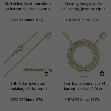
BNH Anker facet rannekoru
Støvring Design sydän
14 karaatin kultaa 42 cm x
kaulaketju, jossa on riipus
1,3 mm
14 karaatin kultaa Kullattu
hopeakaulaketju valkoinen
521,-
378,-
CHANTI hinta
CHANTI hinta
zirkoni
BNH Anker pyöristää
45 cm kaulaketju riipus 14
kaulaketju 14 karaatin
karaatin kultaa 0,20 ct
kultaa 42 cm x 1,2 mm
376,-
1379,-
CHANTI hinta
CHANTI hinta