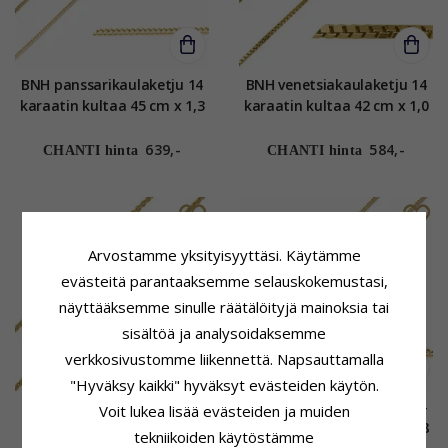
BNH panssarikaulaketju 14
BNH venetsiakaulaketju 14
karaatin kultaa 45 cm x 1,3
karaatin kultaa 42 cm x 1,0
mm
mm
639,-
584,-
CHANTI hinta
CHANTI hinta
Arvostamme yksityisyyttäsi. Käytämme
evästeitä parantaaksemme selauskokemustasi,
näyttääksemme sinulle räätälöityjä mainoksia tai
sisältöä ja analysoidaksemme
verkkosivustomme liikennettä. Napsauttamalla
"Hyväksy kaikki" hyväksyt evästeiden käytön.
BNH Anker pyöristää
BNH panssarikaulaketju 14
Voit lukea lisää evästeiden ja muiden
kaulaketju 14 karaatin
karaatin kultaa 55 cm x 1,8
tekniikoiden käytöstämme