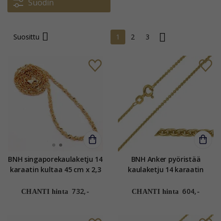
Suodin
Suosittu
1
2
3
BNH singaporekaulaketju 14
BNH Anker pyöristää
karaatin kultaa 45 cm x 2,3
kaulaketju 14 karaatin
mm
kultaa 45 cm x 1,5 mm
732,-
604,-
CHANTI hinta
CHANTI hinta