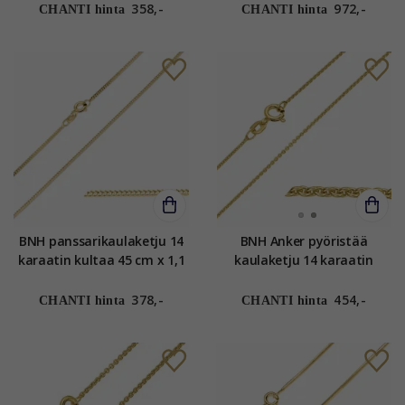
358,-
972,-
CHANTI hinta
CHANTI hinta
BNH panssarikaulaketju 14
BNH Anker pyöristää
karaatin kultaa 45 cm x 1,1
kaulaketju 14 karaatin
mm
kultaa 45 - 50 cm x 1,2 cm
378,-
454,-
CHANTI hinta
CHANTI hinta