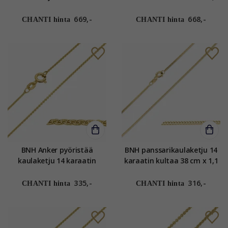
kultaa 50 cm x 1,5 mm
mm
669,-
668,-
CHANTI hinta
CHANTI hinta
BNH Anker pyöristää
BNH panssarikaulaketju 14
kaulaketju 14 karaatin
karaatin kultaa 38 cm x 1,1
kultaa 38 cm x 1,2 mm
mm
335,-
316,-
CHANTI hinta
CHANTI hinta