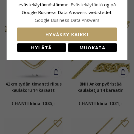
kultaa 42 cm x 1,5 mm
mm
evästekäytännöstämme.
Evästekäytäntö
og på
563,-
1118,-
CHANTI hinta
CHANTI hinta
Google Business Data Answers-webstedet.
Google Business Data Answers
HYVÄKSY KAIKKI
HYLÄTÄ
MUOKATA
42 cm sydän timantti riipus
BNH Anker pyöristää
kaulakoru 14 karaatti
kaulaketju 14 karaatin
kultaa 0,05 ct
kultaa 42 cm x 2,0 mm
1085,-
1031,-
CHANTI hinta
CHANTI hinta