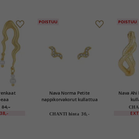
POISTUU
POISTUU
renkaat
Nava Norma Petite
Nava Ahi 
peaa
nappikorvakorut kullattua
kul
hopeaa
84,-
CHAN
38,-
EX
36,-
CHANTI hinta