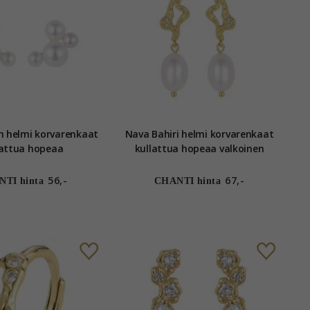
 helmi korvarenkaat
Nava Bahiri helmi korvarenkaat
lattua hopeaa
kullattua hopeaa valkoinen
zirkoni
56,-
67,-
TI hinta
CHANTI hinta