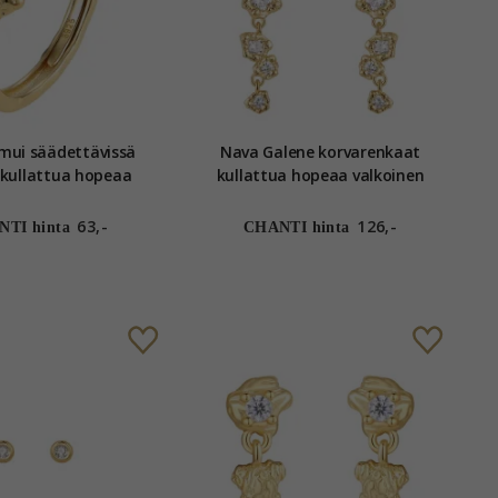
mui säädettävissä
Nava Galene korvarenkaat
kullattua hopeaa valkoinen
koinen zirkoni
zirkoni
63,-
126,-
TI hinta
CHANTI hinta