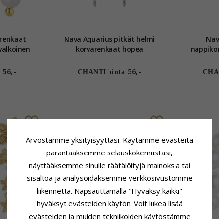
arenkaat
Nava Aquarius pitkät helmi
Nav
valkoinen
korvarenkaat hopea
nappikorvako
hopeaa 
56,-
56,-
CHANTI hinta
CHAN
Arvostamme yksityisyyttäsi. Käytämme evästeitä
parantaaksemme selauskokemustasi,
näyttääksemme sinulle räätälöityjä mainoksia tai
sisältöä ja analysoidaksemme verkkosivustomme
liikennettä. Napsauttamalla "Hyväksy kaikki"
hyväksyt evästeiden käytön. Voit lukea lisää
evästeiden ja muiden tekniikoiden käytöstämme