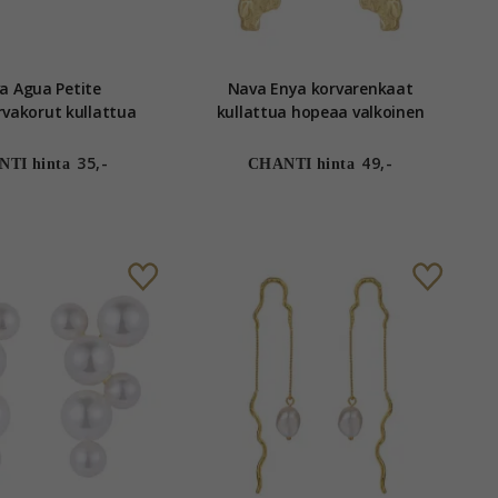
a Agua Petite
Nava Enya korvarenkaat
rut kullattua
kullattua hopeaa valkoinen
valkoinen zirkoni
zirkoni
35,-
49,-
TI hinta
CHANTI hinta