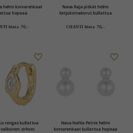
 helmi korvarenkaat
Nava Raja pitkät helmi
lattua hopeaa
ketjukorvakorut kullattua
hopeaa
70,-
70,-
TI hinta
CHANTI hinta
ngas kullattua
Nava Nahla Petite helmi
valkoinen zirkoni
korvarenkaat kullattua hopeaa