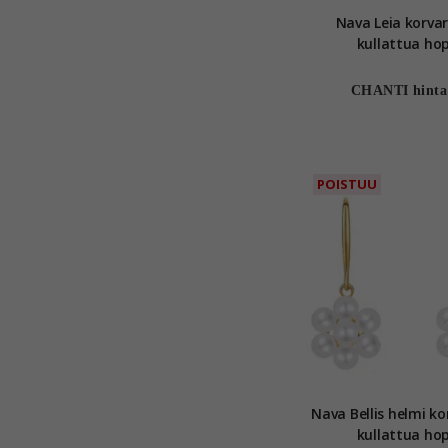
Nava Leia korva
kullattua ho
CHANTI hinta
POISTUU
Nava Bellis helmi k
kullattua ho