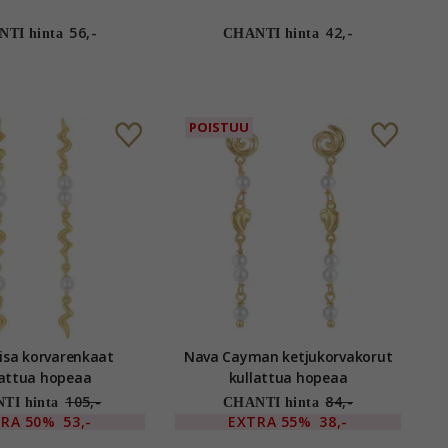
56,-
42,-
TI hinta
CHANTI hinta
POISTUU
isa korvarenkaat
Nava Cayman ketjukorvakorut
lattua hopeaa
kullattua hopeaa
105,-
84,-
TI hinta
CHANTI hinta
TRA
50%
53,-
EXTRA
55%
38,-