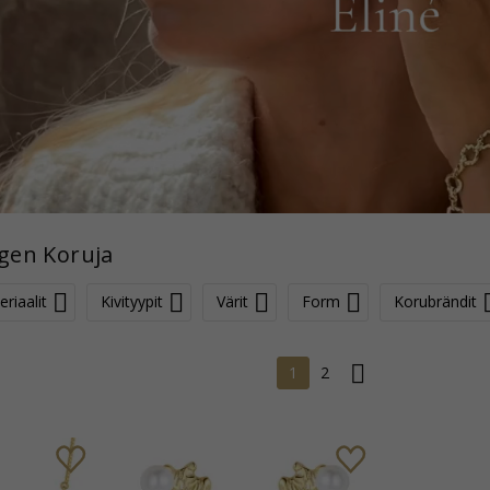
gen Koruja
riaalit
Kivityypit
Värit
Form
Korubrändit
1
2