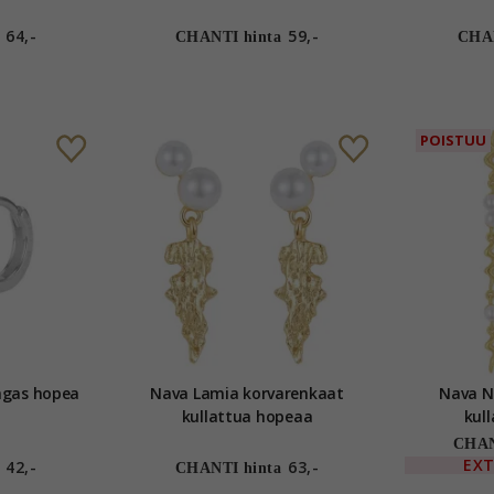
64,-
59,-
CHANTI hinta
CHAN
POISTUU
10 mm Nava Ara rengas hopea
Nava Lamia korvarenkaat
Nava N
kullattua hopeaa
kul
CHAN
EX
42,-
63,-
CHANTI hinta