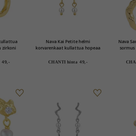
Nava Kai Petite helmi
Nava Sa
 zirkoni
korvarenkaat kullattua hopeaa
sormus kullattua hopeaa
val
49,-
49,-
CHANTI hinta
CHAN