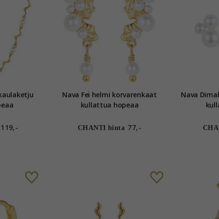
kaulaketju
Nava Fei helmi korvarenkaat
Nava Dimah
peaa
kullattua hopeaa
kul
119,-
77,-
CHANTI hinta
CHAN