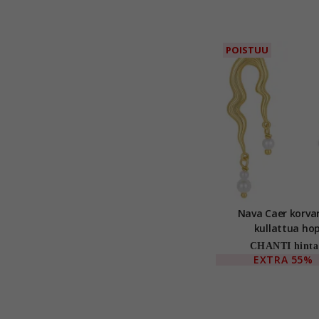
POISTUU
Nava Caer korva
kullattua ho
CHANTI hinta
EXTRA
55%