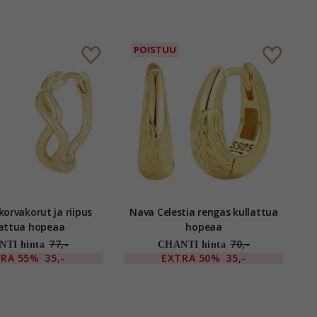
POISTUU
korvakorut ja riipus
Nava Celestia rengas kullattua
lattua hopeaa
hopeaa
77,-
70,-
TI hinta
CHANTI hinta
TRA
55%
35,-
EXTRA
50%
35,-