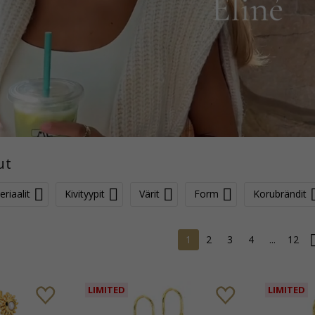
ut
riaalit
Kivityypit
Värit
Form
Korubrändit
1
2
3
4
...
12
LIMITED
LIMITED