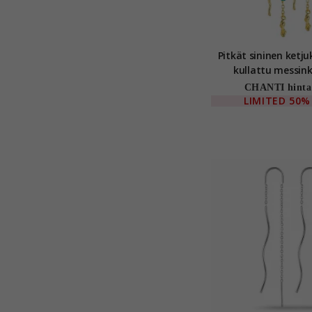
Pitkät sininen ketj
kullattu messinki
CHANTI hinta
LIMITED
50%