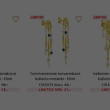
LIMITED
LIMITED
korvakorut
Tummansininen korvarenkaat
Valkoinen
 - Eliné
kullattu messinki - Eliné
kullatt
36,-
42,-
CHANTI hinta
CHAN
18,-
LIMITED
50%
21,-
LIM