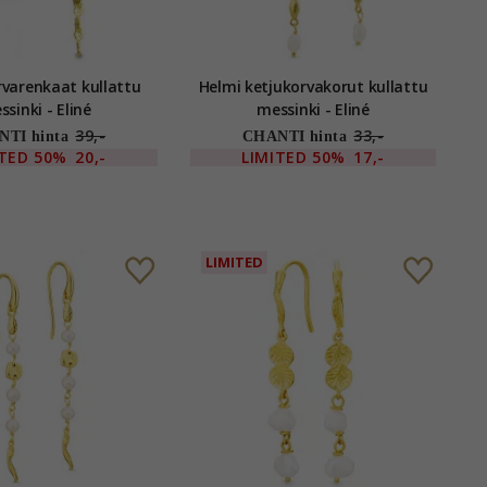
enkaat kullattu
Helmi ketjukorvakorut kullattu
sinki - Eliné
messinki - Eliné
39,-
33,-
TI hinta
CHANTI hinta
ITED
50%
20,-
LIMITED
50%
17,-
LIMITED