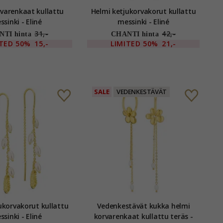
enkaat kullattu
Helmi ketjukorvakorut kullattu
sinki - Eliné
messinki - Eliné
31,-
42,-
TI hinta
CHANTI hinta
ITED
50%
15,-
LIMITED
50%
21,-
SALE
VEDENKESTÄVÄT
vakorut kullattu
Vedenkestävät kukka helmi
sinki - Eliné
korvarenkaat kullattu teräs -