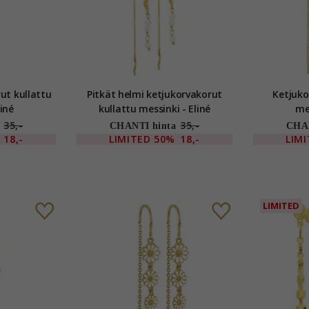
attu
Pitkät helmi ketjukorvakorut
Ketjukorvak
liné
kullattu messinki - Eliné
mes
35,-
35,-
CHANTI hinta
CHAN
18,-
LIMITED
50%
18,-
LIM
LIMITED