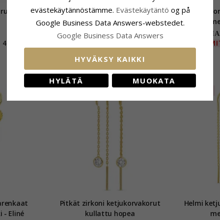
evästekäytännöstämme.
Evästekäytäntö
og på
Pitkät ketjukorvakorut hopea
Helmi korvarenkaat kullattu
Helmi korvar
messinki - Eliné
mes
Google Business Data Answers-webstedet.
39,-
CHANTI hinta
CHAN
Google Business Data Answers
48,-
LIMITED
50%
20,-
LIM
HYVÄKSY KAIKKI
HYLÄTÄ
MUOKATA
LIMITED
varenkaat
Pitkät zirkoni ketjukorvakorut
Helmi ketjukor
 - Eliné
kullattu hopea
mes