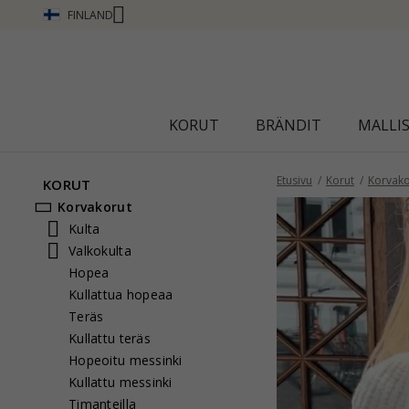
FINLAND
Ä
KORUT
BRÄNDIT
MALLI
Etusivu
Korut
Korvako
KORUT
Korvakorut
Kulta
Valkokulta
Hopea
Kullattua hopeaa
Teräs
Kullattu teräs
Hopeoitu messinki
Kullattu messinki
Timanteilla