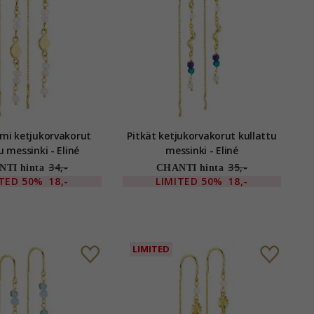
lmi ketjukorvakorut
Pitkät ketjukorvakorut kullattu
u messinki - Eliné
messinki - Eliné
34,-
35,-
TI hinta
CHANTI hinta
ITED
50%
18,-
LIMITED
50%
18,-
LIMITED