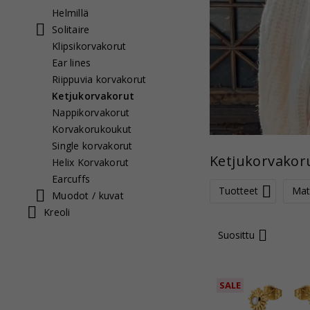
Helmillä
Solitaire
Klipsikorvakorut
Ear lines
Riippuvia korvakorut
Ketjukorvakorut
Nappikorvakorut
Korvakorukoukut
Single korvakorut
Ketjukorvakor
Helix Korvakorut
Earcuffs
Tuotteet
Mate
Muodot / kuvat
Kreoli
Suosittu
SALE