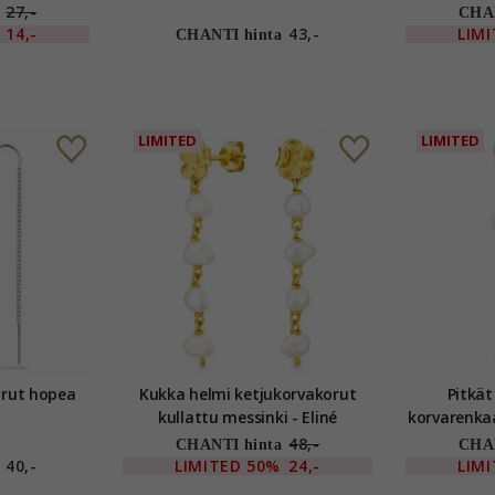
27,-
CHAN
14,-
43,-
LIM
CHANTI hinta
LIMITED
LIMITED
Pitkät ketjukorvakorut hopea
Kukka helmi ketjukorvakorut
Pitkät
kullattu messinki - Eliné
korvarenkaat kullattu mess
48,-
CHANTI hinta
CHAN
40,-
LIMITED
50%
24,-
LIM