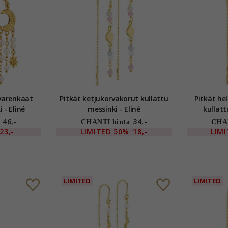
rvarenkaat
Pitkät ketjukorvakorut kullattu
Pitkät he
 - Eliné
messinki - Eliné
kullatt
46,-
34,-
CHANTI hinta
CHAN
23,-
LIMITED
50%
18,-
LIM
LIMITED
LIMITED