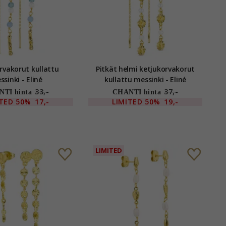
orut kullattu
Pitkät helmi ketjukorvakorut
sinki - Eliné
kullattu messinki - Eliné
33,-
37,-
TI hinta
CHANTI hinta
ITED
50%
17,-
LIMITED
50%
19,-
LIMITED