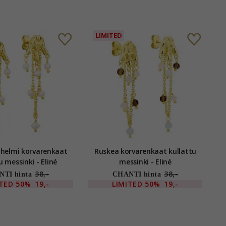
LIMITED
 helmi korvarenkaat
Ruskea korvarenkaat kullattu
u messinki - Eliné
messinki - Eliné
38,-
38,-
TI hinta
CHANTI hinta
ITED
50%
19,-
LIMITED
50%
19,-