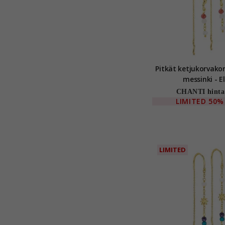
Pitkät ketjukorvakorut kull
messinki - E
CHANTI hinta
LIMITED
50%
LIMITED