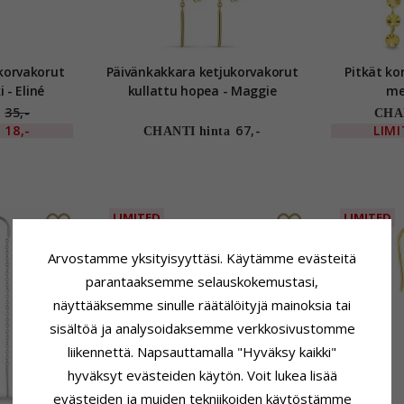
ukorvakorut
Päivänkakkara ketjukorvakorut
Pitkät korvar
 - Eliné
kullattu hopea - Maggie
mes
35,-
CHAN
18,-
67,-
LIM
CHANTI hinta
LIMITED
LIMITED
Arvostamme yksityisyyttäsi. Käytämme evästeitä
parantaaksemme selauskokemustasi,
näyttääksemme sinulle räätälöityjä mainoksia tai
sisältöä ja analysoidaksemme verkkosivustomme
liikennettä. Napsauttamalla "Hyväksy kaikki"
hyväksyt evästeiden käytön. Voit lukea lisää
evästeiden ja muiden tekniikoiden käytöstämme