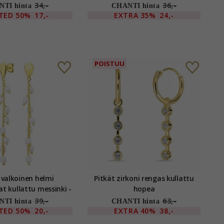
OCEANA
34,-
36,-
TI hinta
CHANTI hinta
ITED
50%
17,-
EXTRA
35%
24,-
POISTUU
 valkoinen helmi
Pitkät zirkoni rengas kullattu
inki -
hopea
Eliné
39,-
63,-
TI hinta
CHANTI hinta
ITED
50%
20,-
EXTRA
40%
38,-