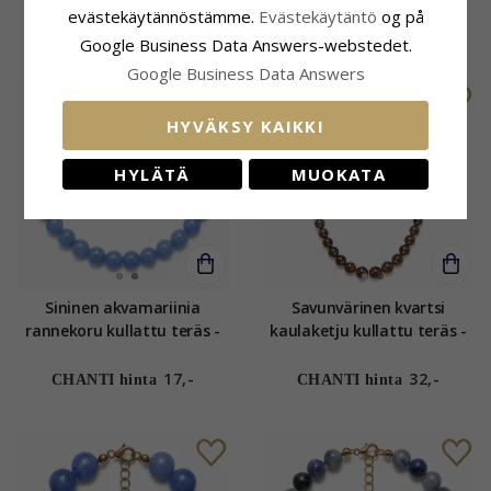
AURA
evästekäytännöstämme.
Evästekäytäntö
og på
17,-
17,-
CHANTI hinta
CHANTI hinta
Google Business Data Answers-webstedet.
Google Business Data Answers
HYVÄKSY KAIKKI
HYLÄTÄ
MUOKATA
Sininen akvamariinia
Savunvärinen kvartsi
rannekoru kullattu teräs -
kaulaketju kullattu teräs -
AURA
AURA
17,-
32,-
CHANTI hinta
CHANTI hinta