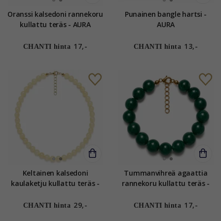
Oranssi kalsedoni rannekoru
Punainen bangle hartsi -
kullattu teräs - AURA
AURA
17,-
13,-
CHANTI hinta
CHANTI hinta
Keltainen kalsedoni
Tummanvihreä agaattia
kaulaketju kullattu teräs -
rannekoru kullattu teräs -
AURA
AURA
29,-
17,-
CHANTI hinta
CHANTI hinta