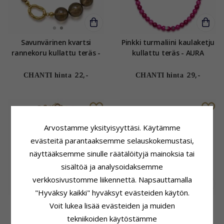
Savunvärinen kvartsi
Pinkki turmaliini kaulaketju
rannekoru kullattu teräs -
kullattu teräs - AURA
AURA
22,-
29,-
CHANTI hinta
CHANTI hinta
Arvostamme yksityisyyttäsi. Käytämme
evästeitä parantaaksemme selauskokemustasi,
näyttääksemme sinulle räätälöityjä mainoksia tai
sisältöä ja analysoidaksemme
verkkosivustomme liikennettä. Napsauttamalla
"Hyväksy kaikki" hyväksyt evästeiden käytön.
Savunvärinen kvartsi
Vihreä agaattia rannekoru
Voit lukea lisää evästeiden ja muiden
rannekoru kullattu teräs -
kullattu teräs - AURA
tekniikoiden käytöstämme