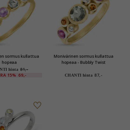
en sormus kullattua
Monivärinen sormus kullattua
hopeaa
hopeaa - Bubbly Twist
81,-
TI hinta
TRA
15%
69,-
87,-
CHANTI hinta