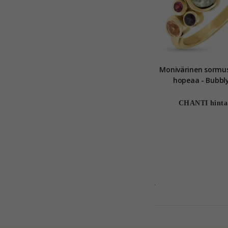
Monivärinen sormus
hopeaa - Bubbl
CHANTI hinta
.