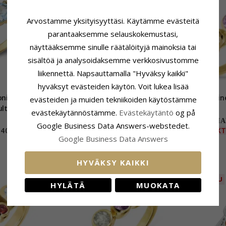
Arvostamme yksityisyyttäsi. Käytämme evästeitä
parantaaksemme selauskokemustasi,
näyttääksemme sinulle räätälöityjä mainoksia tai
sisältöä ja analysoidaksemme verkkosivustomme
liikennettä. Napsauttamalla "Hyväksy kaikki"
hyväksyt evästeiden käytön. Voit lukea lisää
onivärinen
Kapea monivärinen sormus 8
Monivärin
evästeiden ja muiden tekniikoiden käytöstämme
ltaa - Gold
karaatin kultaa - Gold Collection
evästekäytännöstämme.
Evästekäytäntö
og på
n
CHAN
Google Business Data Answers-webstedet.
407,-
321,-
EX
CHANTI hinta
Google Business Data Answers
HYVÄKSY KAIKKI
SALE
POISTUU
HYLÄTÄ
MUOKATA