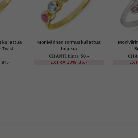
 kullattua
Monivärinen sormus kullattua
Moniväri
y Twist
hopeaa
B
50,-
CHANTI hinta
CHAN
81,-
EXTRA
30%
35,-
EX