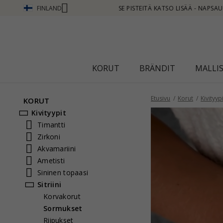
FINLAND
UTA TÄSTÄ
KORUT
BRÄNDIT
MALLI
Etusivu
Korut
Kivityypi
KORUT
Kivityypit
Timantti
Zirkoni
Akvamariini
Ametisti
Sininen topaasi
Sitriini
Korvakorut
Sormukset
Riipukset