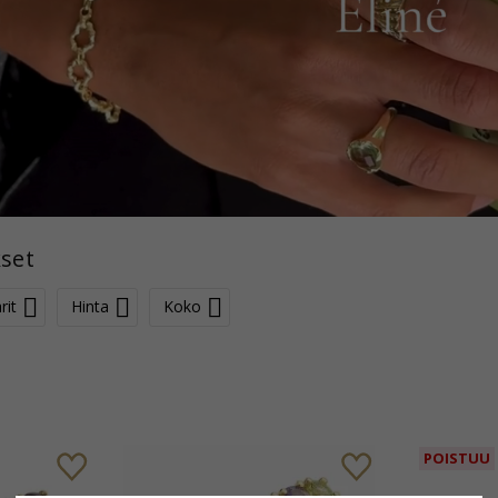
kset
rit
Hinta
Koko
POISTUU