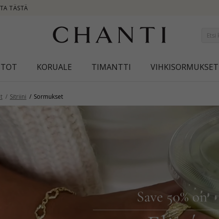
NEW COLLECTION | AURA
STOT
KORUALE
TIMANTTI
VIHKISORMUKSET
t
Sitriini
Sormukset