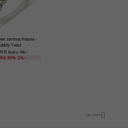
nen sormus hopea -
ubbly Twist
36,-
TI hinta
TRA
35%
24,-
Læs mere