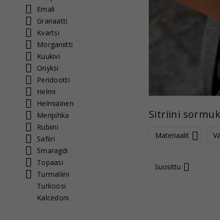
Emali
Granaatti
Kvartsi
Morganiitti
Kuukivi
Onyksi
Peridootti
Helmi
Helmiäinen
Sitriini sormu
Meripihka
Rubiini
Materiaalit
Vä
Safiiri
Smaragdi
Topaasi
Suosittu
Turmaliini
Turkoosi
Kalcedoni