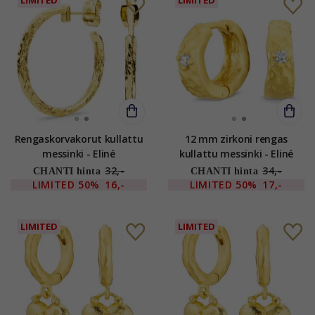
Rengaskorvakorut kullattu
12 mm zirkoni rengas
messinki - Eliné
kullattu messinki - Eliné
32,-
34,-
CHANTI hinta
CHANTI hinta
LIMITED
50%
16,-
LIMITED
50%
17,-
LIMITED
LIMITED