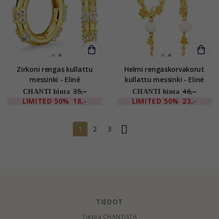
Zirkoni rengas kullattu
Helmi rengaskorvakorut
messinki - Eliné
kullattu messinki - Eliné
35,-
46,-
CHANTI hinta
CHANTI hinta
LIMITED
50%
18,-
LIMITED
50%
23,-
1
2
3
TIEDOT
Tietoa CHANTISTA