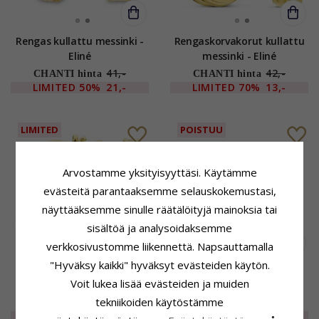
Rengas kullattu messinki -
Rengaskorvakorut kullattu
Eliné
messinki - Eliné
41,-
42,-
CHANTI hinta
CHANTI hinta
LIMITED
50%
21,-
LIMITED
70%
13,-
LIMITED
POISTUU
Arvostamme yksityisyyttäsi. Käytämme
evästeitä parantaaksemme selauskokemustasi,
näyttääksemme sinulle räätälöityjä mainoksia tai
sisältöä ja analysoidaksemme
verkkosivustomme liikennettä. Napsauttamalla
"Hyväksy kaikki" hyväksyt evästeiden käytön.
Rengas kullattu messinki -
15 mm rengas kullattu
Voit lukea lisää evästeiden ja muiden
Eliné
messinki - Eliné
tekniikoiden käytöstämme
32,-
39,-
CHANTI hinta
CHANTI hinta
LIMITED
50%
16,-
LIMITED
50%
20,-