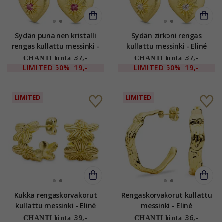
Sydän punainen kristalli
Sydän zirkoni rengas
rengas kullattu messinki -
kullattu messinki - Eliné
Eliné
37,-
37,-
CHANTI hinta
CHANTI hinta
LIMITED
50%
19,-
LIMITED
50%
19,-
LIMITED
LIMITED
Kukka rengaskorvakorut
Rengaskorvakorut kullattu
kullattu messinki - Eliné
messinki - Eliné
39,-
36,-
CHANTI hinta
CHANTI hinta