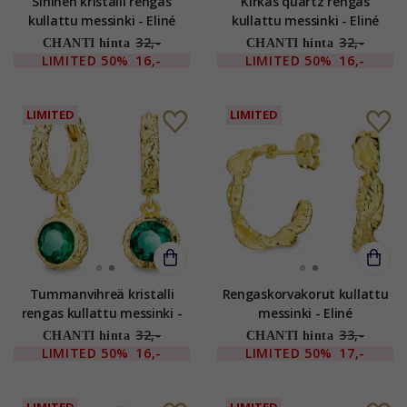
Sininen kristalli rengas
Kirkas quartz rengas
kullattu messinki - Eliné
kullattu messinki - Eliné
32,-
32,-
CHANTI hinta
CHANTI hinta
LIMITED
50%
16,-
LIMITED
50%
16,-
LIMITED
LIMITED
Tummanvihreä kristalli
Rengaskorvakorut kullattu
rengas kullattu messinki -
messinki - Eliné
Eliné
32,-
33,-
CHANTI hinta
CHANTI hinta
LIMITED
50%
16,-
LIMITED
50%
17,-
LIMITED
LIMITED