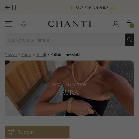
CHANTI C
A
SAVE 50% ON ELINÉ
Etusivu
Korut
Kreoli
Kullattu messinki
Suodin