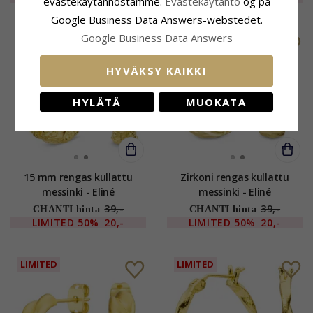
evästekäytännöstämme.
Evästekäytäntö
og på
Google Business Data Answers-webstedet.
Google Business Data Answers
LIMITED
LIMITED
HYVÄKSY KAIKKI
HYLÄTÄ
MUOKATA
15 mm rengas kullattu
Zirkoni rengas kullattu
messinki - Eliné
messinki - Eliné
39,-
39,-
CHANTI hinta
CHANTI hinta
LIMITED
50%
20,-
LIMITED
50%
20,-
LIMITED
LIMITED