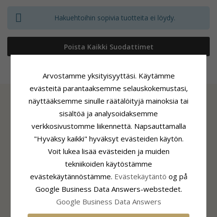
Hakuehtoihin sopivia tuotteita ei löydy.
Poista Kaikki Suodattimet
Arvostamme yksityisyyttäsi. Käytämme
evästeitä parantaaksemme selauskokemustasi,
näyttääksemme sinulle räätälöityjä mainoksia tai
sisältöä ja analysoidaksemme
TIEDOT
verkkosivustomme liikennettä. Napsauttamalla
Tietoa CHANTISTA
"Hyväksy kaikki" hyväksyt evästeiden käytön.
CHANTI Club
Voit lukea lisää evästeiden ja muiden
Yhteystiedot
tekniikoiden käytöstämme
Sivuston eväste- ja yksityisyyskäytäntö
evästekäytännöstämme.
Evästekäytäntö
og på
Suostumusasetukset
Google Business Data Answers-webstedet.
Google Business Data Answers
ASIAKASPALVELU