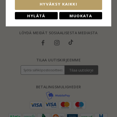
Palautus
HYVÄKSY KAIKKI
Sormuskoot
Blog
HYLÄTÄ
MUOKATA
FAQs
LÖYDÄ MEIDÄT SOSIAALISESTA MEDIASTA
TILAA UUTISKIRJEEMME
Tilaa uutiskirje
BETALINGSMULIGHEDER