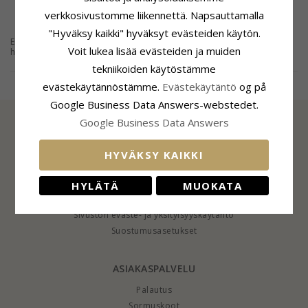
verkkosivustomme liikennettä. Napsauttamalla
"Hyväksy kaikki" hyväksyt evästeiden käytön.
Enkelikaulakorut ovat viehettäviä myös arjessa. Enkelikaulakorut sterling-
Voit lukea lisää evästeiden ja muiden
hopeaa on suloinen lahja ystävälle. Löydä enkelikorut CHANTIlta, saatavilla
mm. enkelicharmsit ja enkelikaulakorut.
tekniikoiden käytöstämme
Læs mere
evästekäytännöstämme.
Evästekäytäntö
og på
Google Business Data Answers-webstedet.
Google Business Data Answers
TIEDOT
HYVÄKSY KAIKKI
Tietoa CHANTISTA
CHANTI Club
HYLÄTÄ
MUOKATA
Yhteystiedot
Sivuston eväste- ja yksityisyyskäytäntö
Suostumusasetukset
ASIAKASPALVELU
Palautus
Sormuskoot