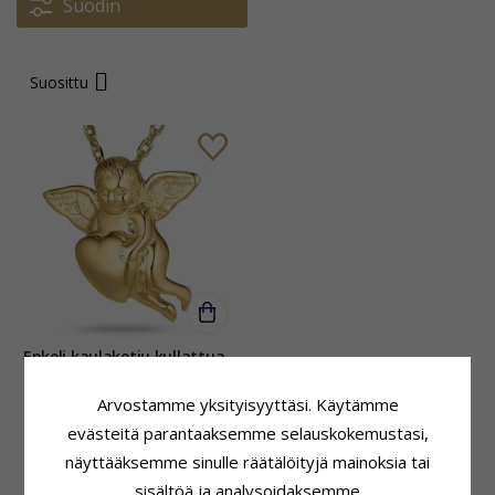
Suodin
Suosittu
Enkeli kaulaketju kullattua
hopeaa
Arvostamme yksityisyyttäsi. Käytämme
106,-
CHANTI hinta
evästeitä parantaaksemme selauskokemustasi,
näyttääksemme sinulle räätälöityjä mainoksia tai
sisältöä ja analysoidaksemme