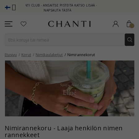
TI CLUB - ANSAITSE PISTEITÄ KATSO LISÄÄ -
NEW COLLECTION | 
NAPSAUTA TÄSTÄ
Etusivu
Korut
Nimikaulaketjut
Nimirannekorut
Nimirannekoru - Laaja henkilön nimen
rannekkeet