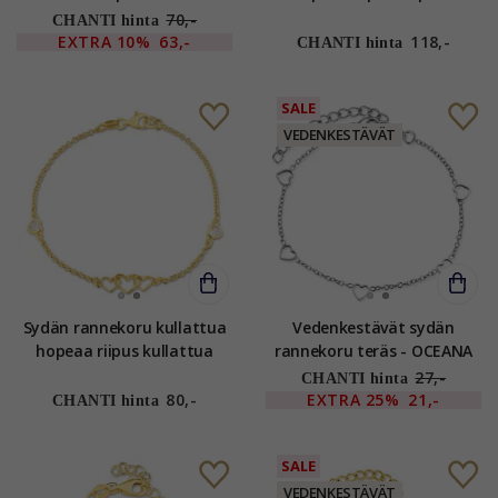
70,-
CHANTI hinta
EXTRA
10%
63,-
118,-
CHANTI hinta
SALE
VEDENKESTÄVÄT
Sydän rannekoru kullattua
Vedenkestävät sydän
hopeaa riipus kullattua
rannekoru teräs - OCEANA
hopeaa
27,-
CHANTI hinta
80,-
EXTRA
25%
21,-
CHANTI hinta
SALE
VEDENKESTÄVÄT