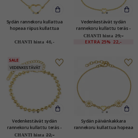
Sydän rannekoru kullattua
Vedenkestävät sydän
hopeaa riipus kullattua
rannekoru kullattu teräs -
hopeaa
OCEANA
29,-
CHANTI hinta
46,-
EXTRA
25%
22,-
CHANTI hinta
SALE
VEDENKESTÄVÄT
Vedenkestävät sydän
Sydän päivänkakkara
rannekoru kullattu teräs -
rannekoru kullattua hopeaa
OCEANA
- Maggie
22,-
CHANTI hinta