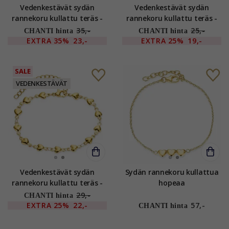
Vedenkestävät sydän
Vedenkestävät sydän
rannekoru kullattu teräs -
rannekoru kullattu teräs -
OCEANA
OCEANA
35,-
25,-
CHANTI hinta
CHANTI hinta
EXTRA
35%
23,-
EXTRA
25%
19,-
SALE
VEDENKESTÄVÄT
Vedenkestävät sydän
Sydän rannekoru kullattua
rannekoru kullattu teräs -
hopeaa
OCEANA
29,-
CHANTI hinta
EXTRA
25%
22,-
57,-
CHANTI hinta