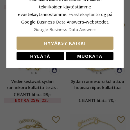
OCEANA
kullattua hopeaa - Maggie
32,-
CHANTI hinta
tekniikoiden käytöstämme
EXTRA
25%
25,-
67,-
CHANTI hinta
evästekäytännöstämme.
Evästekäytäntö
og på
Google Business Data Answers-webstedet.
SALE
Google Business Data Answers
VEDENKESTÄVÄT
HYVÄKSY KAIKKI
HYLÄTÄ
MUOKATA
Vedenkestävät sydän
Sydän rannekoru kullattua
rannekoru kullattu teräs -
hopeaa riipus kullattua
OCEANA
hopeaa
29,-
CHANTI hinta
EXTRA
25%
22,-
70,-
CHANTI hinta