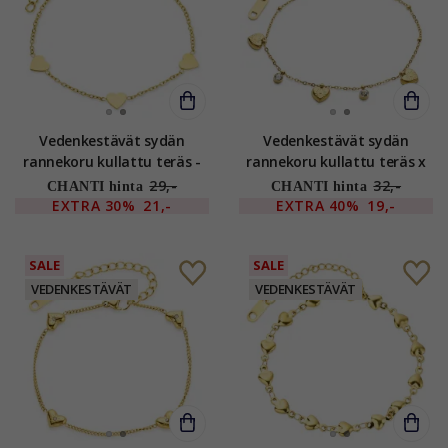
Vedenkestävät sydän
Vedenkestävät sydän
rannekoru kullattu teräs -
rannekoru kullattu teräs x
OCEANA
7,4 mm - OCEANA
29,-
32,-
CHANTI hinta
CHANTI hinta
EXTRA
30%
21,-
EXTRA
40%
19,-
SALE
SALE
VEDENKESTÄVÄT
VEDENKESTÄVÄT