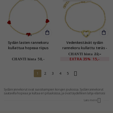
Sydän lasten rannekoru
Vedenkestävät sydän
kullattua hopeaa riipus
rannekoru kullattu teräs -
kullattua hopeaa - Little
OCEANA
22,-
CHANTI hinta
Ones
58,-
EXTRA
35%
15,-
CHANTI hinta
1
2
3
4
5
Sydänrannekorut ovat suosituimpien korujen joukossa. Sydänrannekorut
saatavilla hopeaa ja kultaa eri pituuksissa, ja ovat täydellinen lahja elämäsi
naiselle tai sydänystävällesi. Napsauta tästä ja näe CHANTIn upea valikoima
Læs mere
sydänrannekorut.