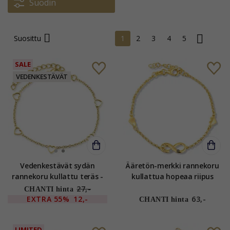
Suodin
Suosittu
1
2
3
4
5
SALE
VEDENKESTÄVÄT
Vedenkestävät sydän
Ääretön-merkki rannekoru
rannekoru kullattu teräs -
kullattua hopeaa riipus
OCEANA
kullattua hopeaa
27,-
CHANTI hinta
EXTRA
55%
12,-
63,-
CHANTI hinta
LIMITED