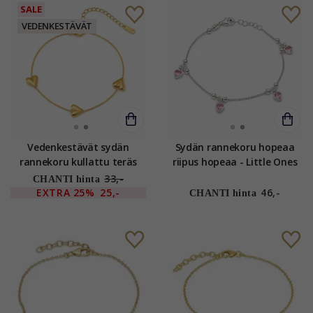
SALE
VEDENKESTÄVÄT
Vedenkestävät sydän
Sydän rannekoru hopeaa
rannekoru kullattu teräs
riipus hopeaa - Little Ones
sydänriipus teräs - OCEANA
33,-
CHANTI hinta
EXTRA
25%
25,-
46,-
CHANTI hinta