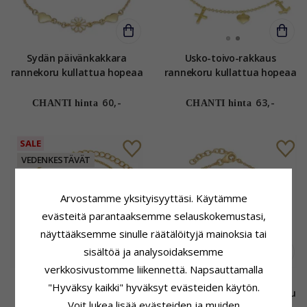
Sydän päivänkakkara
Usko-toivo-rakkaus
rannekoru kullattua hopeaa
rannekoru kullattua hopeaa
- Maggie
- Amoré
60,-
63,-
CHANTI hinta
CHANTI hinta
SALE
VEDENKESTÄVÄT
Arvostamme yksityisyyttäsi. Käytämme
evästeitä parantaaksemme selauskokemustasi,
näyttääksemme sinulle räätälöityjä mainoksia tai
sisältöä ja analysoidaksemme
verkkosivustomme liikennettä. Napsauttamalla
Vedenkestävät sydän
Sydän päivänkakkara
"Hyväksy kaikki" hyväksyt evästeiden käytön.
rannekoru kullattu teräs -
vaaleanpunainen rannekoru
Voit lukea lisää evästeiden ja muiden