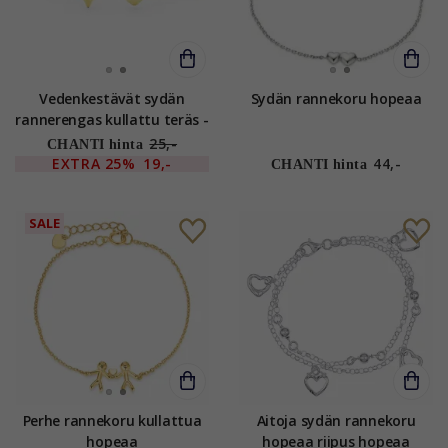
Vedenkestävät sydän
Sydän rannekoru hopeaa
rannerengas kullattu teräs -
OCEANA
25,-
CHANTI hinta
EXTRA
25%
19,-
44,-
CHANTI hinta
SALE
Perhe rannekoru kullattua
Aitoja sydän rannekoru
hopeaa
hopeaa riipus hopeaa