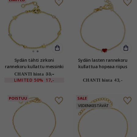
Sydän tähti zirkoni
Sydän lasten rannekoru
rannekoru kullattu messinki
kullattua hopeaa riipus
- Eliné
kullattua hopeaa - Little
33,-
CHANTI hinta
Ones
LIMITED
50%
17,-
43,-
CHANTI hinta
POISTUU
SALE
VEDENKESTÄVÄT