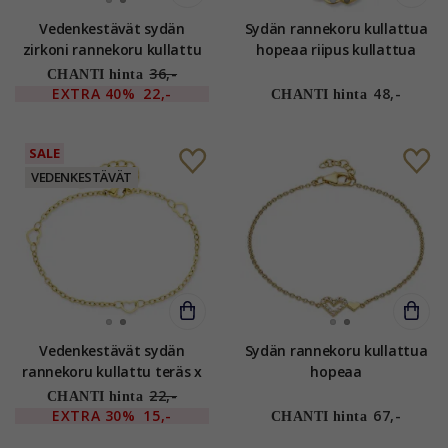
Vedenkestävät sydän
Sydän rannekoru kullattua
zirkoni rannekoru kullattu
hopeaa riipus kullattua
teräs x 10,0 mm - OCEANA
hopeaa
36,-
CHANTI hinta
EXTRA
40%
22,-
48,-
CHANTI hinta
SALE
VEDENKESTÄVÄT
Vedenkestävät sydän
Sydän rannekoru kullattua
rannekoru kullattu teräs x
hopeaa
5,0 mm - OCEANA
22,-
CHANTI hinta
EXTRA
30%
15,-
67,-
CHANTI hinta