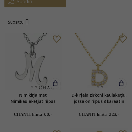
Suodin
Suosittu
Nimikirjaimet
D-kirjain zirkoni kaulaketju,
Nimikaulaketjut riipus
jossa on riipus 8 karaatin
hopea - My Letter
kultaa - My Letter
60,-
223,-
CHANTI hinta
CHANTI hinta