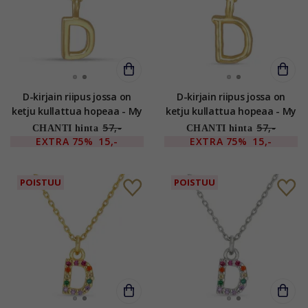
D-kirjain riipus jossa on
D-kirjain riipus jossa on
ketju kullattua hopeaa - My
ketju kullattua hopeaa - My
Letter
Letter
57,-
57,-
CHANTI hinta
CHANTI hinta
EXTRA
75%
15,-
EXTRA
75%
15,-
POISTUU
POISTUU