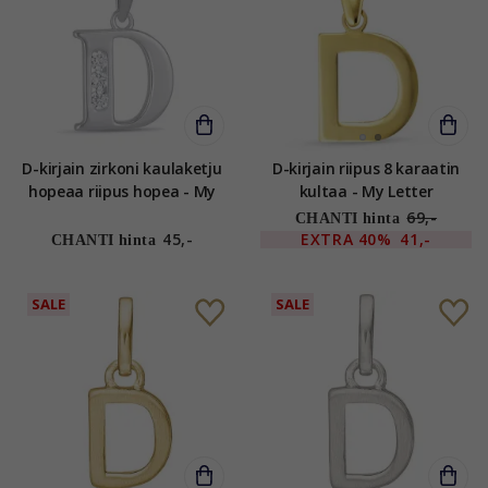
D-kirjain zirkoni kaulaketju
D-kirjain riipus 8 karaatin
hopeaa riipus hopea - My
kultaa - My Letter
Letter
69,-
CHANTI hinta
45,-
EXTRA
40%
41,-
CHANTI hinta
SALE
SALE