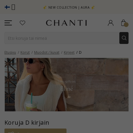
TSO LISÄÄ -
NEW COLLECTION | AURA
Etusivu
Korut
Muodot / kuvat
Kirjeet
D
Koruja D kirjain