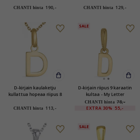
karaatin kultaa - My Letter
190,-
129,-
CHANTI hinta
CHANTI hinta
SALE
D-kirjain kaulaketju
D-kirjain riipus 9 karaatin
kullattua hopeaa riipus 8
kultaa - My Letter
karaatin kultaa - My Letter
78,-
CHANTI hinta
113,-
EXTRA
30%
55,-
CHANTI hinta
SALE