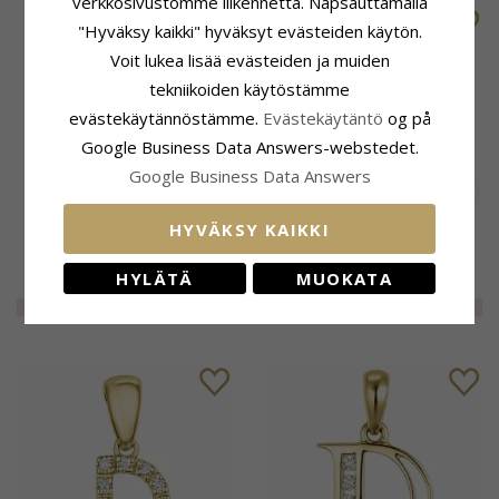
verkkosivustomme liikennettä. Napsauttamalla
POISTUU
POISTUU
"Hyväksy kaikki" hyväksyt evästeiden käytön.
Voit lukea lisää evästeiden ja muiden
tekniikoiden käytöstämme
evästekäytännöstämme.
Evästekäytäntö
og på
Google Business Data Answers-webstedet.
Google Business Data Answers
HYVÄKSY KAIKKI
D-kirjain riipus kullattua
D-kirjain riipus kullattua
hopeaa - My Letter
hopeaa - My Letter
HYLÄTÄ
MUOKATA
34,-
25,-
CHANTI hinta
CHANTI hinta
EXTRA
80%
7,-
EXTRA
80%
6,-