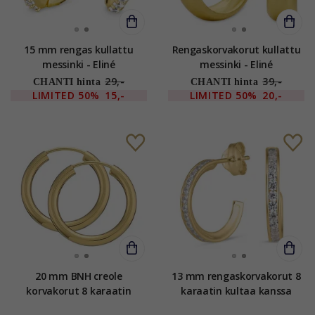
15 mm rengas kullattu
Rengaskorvakorut kullattu
messinki - Eliné
messinki - Eliné
29,-
39,-
CHANTI hinta
CHANTI hinta
LIMITED
50%
15,-
LIMITED
50%
20,-
20 mm BNH creole
13 mm rengaskorvakorut 8
korvakorut 8 karaatin
karaatin kultaa kanssa
kultaa
zirkoni - Gold Collection