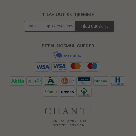
Briljantti kreoli ovat sulavia ja kauniita. Kaikki naiset ovat ylpeitä kuluvat
vanteet briljantti. On aivan ymmärrettävää, koska se on yksinomainen koruja
että tekee naisista houkuttelevampia. Se viestittää menestystä ja kaikkea
pyrittävä saamaan. Tutustu valikoima kauniita briljant vanteet ja valitse
TILAA UUTISKIRJEEMME
suosikkisi. Ostatko vanteet loistava kello Chanti, voit tehdä sen edulliseen
hintaan ja ne toimitetaan suoraan kotiovellesi.
Tilaa uutiskirje
ZIRKONI KREOLI
Zirkonia Kreoli vanne kauniita värejä. Zirkonia on siisti kivi, joka löytyy
kaikenlaisia värejä. Sinulla on siis kaikki mahdollisuudet löytää sopivia
zirkonia vanteet että makusi. Olitpa osaksi tyylikkäitä värejä kuten valkoinen
BETALINGSMULIGHEDER
ja musta, tai mieluummin pinkki tai vihreä. Katso kaikki vanteet
zirkoniumoksidiväliainetta läpi ja valita malli, joka sopii tyyliisi. Niin
lähetämme Creole nopeasti, mukava laatikko.
CHANTI ApS (CVR 28863845)
perustettu 1995 ©2026