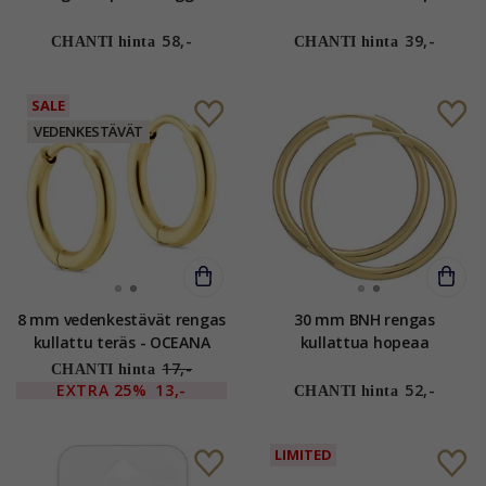
Little Ones
58,-
39,-
CHANTI hinta
CHANTI hinta
SALE
VEDENKESTÄVÄT
8 mm vedenkestävät rengas
30 mm BNH rengas
kullattu teräs - OCEANA
kullattua hopeaa
17,-
CHANTI hinta
EXTRA
25%
13,-
52,-
CHANTI hinta
LIMITED