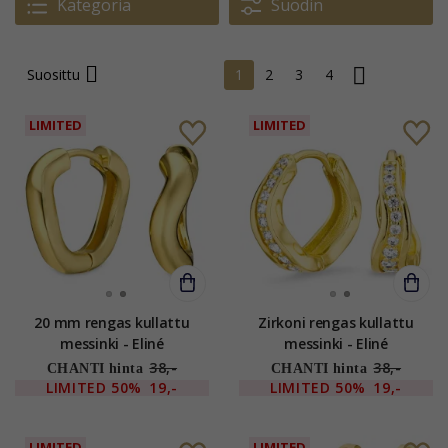
Kategoria
Suodin
Suosittu
1
2
3
4
LIMITED
LIMITED
20 mm rengas kullattu
Zirkoni rengas kullattu
messinki - Eliné
messinki - Eliné
38,-
38,-
CHANTI hinta
CHANTI hinta
LIMITED
50%
19,-
LIMITED
50%
19,-
LIMITED
LIMITED