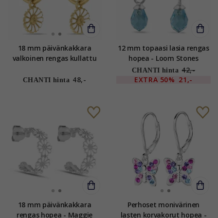
18 mm päivänkakkara
12 mm topaasi lasia rengas
valkoinen rengas kullattu
hopea - Loom Stones
hopea - Marie
42,-
CHANTI hinta
48,-
EXTRA
50%
21,-
CHANTI hinta
18 mm päivänkakkara
Perhoset monivärinen
rengas hopea - Maggie
lasten korvakorut hopea -