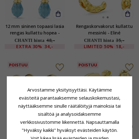
12 mm sininen topaasi lasia
Rengaskorvakorut kullattu
rengas kullattu hopea -
messinki - Eliné
Loom Stones
48,-
35,-
CHANTI hinta
CHANTI hinta
EXTRA
30%
34,-
LIMITED
50%
18,-
POISTUU
POISTUU
Arvostamme yksityisyyttäsi. Käytämme
evästeitä parantaaksemme selauskokemustasi,
näyttääksemme sinulle räätälöityjä mainoksia tai
sisältöä ja analysoidaksemme
verkkosivustomme liikennettä. Napsauttamalla
Rengas kullattu messinki -
Rengaskorvakorut kullattu
"Hyväksy kaikki" hyväksyt evästeiden käytön.
Eliné
messinki - Eliné
Voit lukea lisää evästeiden ja muiden