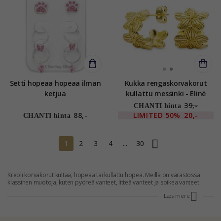
Setti hopeaa hopeaa ilman
Kukka rengaskorvakorut
ketjua
kullattu messinki - Eliné
39,-
CHANTI hinta
88,-
LIMITED
50%
20,-
CHANTI hinta
1
2
3
4
...
30
Kreoli korvakorut kultaa, hopeaa tai kullattu hopea. Meillä on varastossa
klassinen muotoja, kuten pyöreä vanteet, litteä vanteet ja soikea vanteet
kultaa ja hopeaa. Meillä on myös monia muita, kuten vanteet, joilla on
Læs mere
sydämen tai vanteet riipus, tai klassinen Bali kreoli, joka sopii monille Classic
koruja. Kaikki vanteet ovat moderneja niiden suunnittelussa ja ovat
laadukkaita. Hoops koruja ovat ajattomia ja ne sopivat kaikkiin tilaisuuksiin.
Ne ovat hyvin suosittuja CHANTI, ja meillä on monia korvakoruja tarjota.