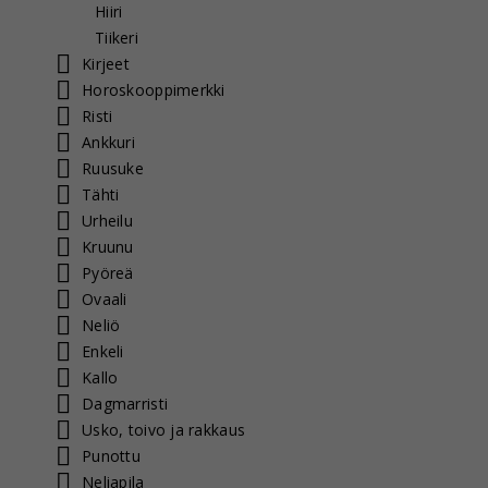
Hiiri
Tiikeri
Kirjeet
Horoskooppimerkki
Risti
Ankkuri
Ruusuke
Tähti
Urheilu
Kruunu
Pyöreä
Ovaali
Neliö
Enkeli
Kallo
Dagmarristi
Usko, toivo ja rakkaus
Punottu
Neliapila