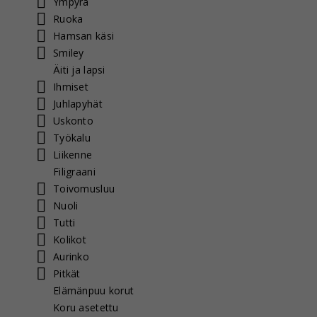
Ympyrä
Ruoka
Hamsan käsi
Smiley
Äiti ja lapsi
Ihmiset
Juhlapyhät
Uskonto
Työkalu
Liikenne
Filigraani
Toivomusluu
Nuoli
Tutti
Kolikot
Aurinko
Pitkät
Elämänpuu korut
Koru asetettu