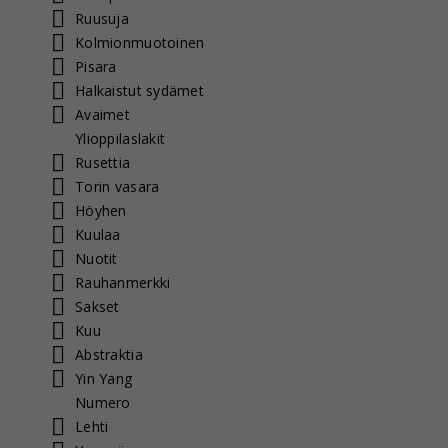
Ruusuja
Kolmionmuotoinen
Pisara
Halkaistut sydämet
Avaimet
Ylioppilaslakit
Rusettia
Torin vasara
Höyhen
Kuulaa
Nuotit
Rauhanmerkki
Sakset
Kuu
Abstraktia
Yin Yang
Numero
Lehti