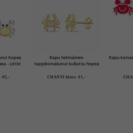
hopea
Rapu helmiäinen
Rapu korvarenkaat h
ea - Little
nappikorvakorut kullattu hopea
45,-
41,-
CHANTI hinta
CHAN