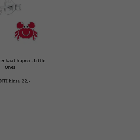
opea - Little
Ones
22,-
TI hinta