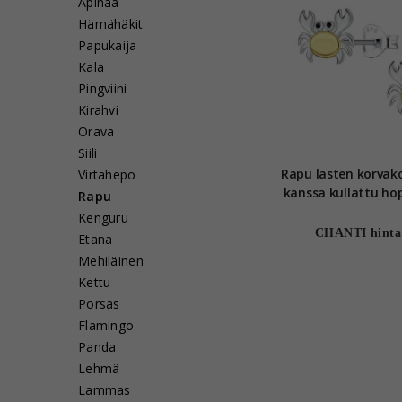
Apinaa
Hämähäkit
Papukaija
Kala
Pingviini
Kirahvi
Orava
Siili
Rapu lasten korvakorut 
Virtahepo
kanssa kullattu hop
Rapu
Ones
Kenguru
CHANTI hinta
Etana
Mehiläinen
Kettu
Porsas
Flamingo
Panda
Lehmä
Lammas