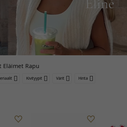
t Eläimet Rapu
riaalit
Kivityypit
Värit
Hinta