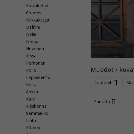
Kaulaketjut
Charms
Nilkkaketjut
Delfiini
Nalle
Norsu
Hevonen
Kissa
Perhonen
Muodot / kuva
Pöllö
Leppäkerttu
Tuotteet
Mate
Koira
Ankka
Kani
Suosittu
Kilpikonna
Sammakko
Lintu
Käärme