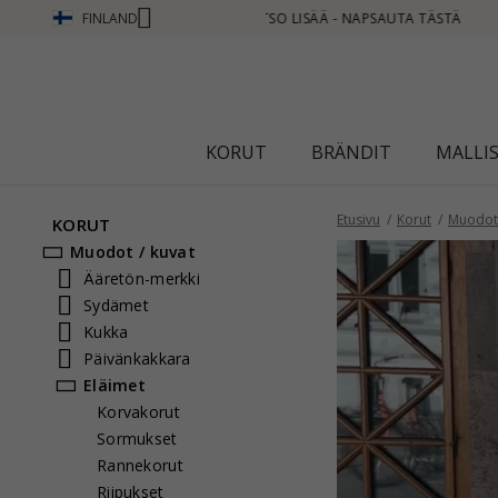
FINLAND
STÄ
KORUT
BRÄNDIT
MALLI
Etusivu
Korut
Muodot 
KORUT
Muodot / kuvat
Ääretön-merkki
Sydämet
Kukka
Päivänkakkara
Eläimet
Korvakorut
Sormukset
Rannekorut
Riipukset