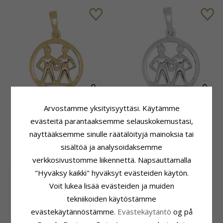
Arvostamme yksityisyyttäsi. Käytämme
15 mm Siersbøl tähtikuvio
15 mm Siersbøl tähtikuvio
kaksoset riipus kullattua
kaksoset riipus rodinoitua
evästeitä parantaaksemme selauskokemustasi,
hopeaa
hopeaa
näyttääksemme sinulle räätälöityjä mainoksia tai
39,-
38,-
CHANTI hinta
CHANTI hinta
sisältöä ja analysoidaksemme
verkkosivustomme liikennettä. Napsauttamalla
"Hyväksy kaikki" hyväksyt evästeiden käytön.
Voit lukea lisää evästeiden ja muiden
tekniikoiden käytöstämme
evästekäytännöstämme.
Evästekäytäntö
og på