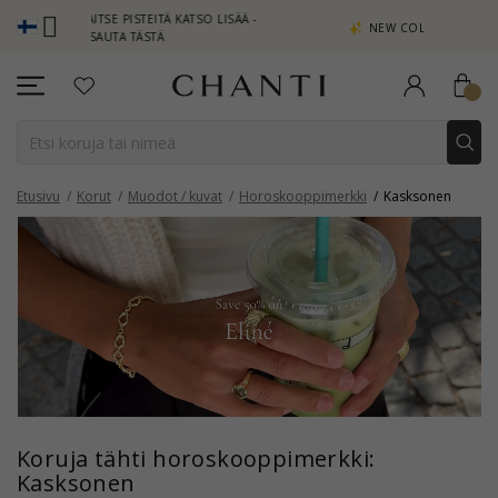
TSE PISTEITÄ KATSO LISÄÄ -
NEW COLLECTION | AURA
AUTA TÄSTÄ
Etusivu
Korut
Muodot / kuvat
Horoskooppimerkki
Kasksonen
Koruja tähti horoskooppimerkki:
Kasksonen