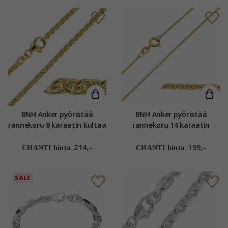
BNH Anker pyöristää
BNH Anker pyöristää
rannekoru 8 karaatin kultaa
rannekoru 14 karaatin
17 cm x 2,0 mm
kultaa 17 cm x 1,2 mm
214,-
199,-
CHANTI hinta
CHANTI hinta
SALE