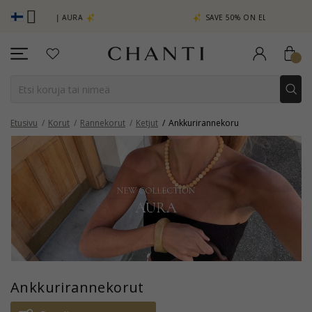
CHANTI C
A
SAVE 50% ON ELINÉ
Etusivu
Korut
Rannekorut
Ketjut
Ankkurirannekoru
Ankkurirannekorut