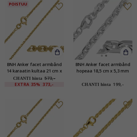
POISTUU
BNH Anker facet armbånd
BNH Anker facet armbånd
14 karaatin kultaa 21 cm x
hopeaa 18,5 cm x 5,3 mm
1,6 mm
573,-
CHANTI hinta
EXTRA
35%
373,-
199,-
CHANTI hinta