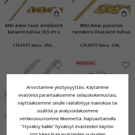
BNH Anker facet armbånd 8
BNH Anker pyöristää
karaatin kultaa 18,5 cm x
rannekoru 8 karaatin kultaa
1,8 mm
17 cm x 2,7 mm
384,-
298,-
CHANTI hinta
CHANTI hinta
POISTUU
Arvostamme yksityisyyttäsi. Käytämme
evästeitä parantaaksemme selauskokemustasi,
näyttääksemme sinulle räätälöityjä mainoksia tai
sisältöä ja analysoidaksemme
verkkosivustomme liikennettä. Napsauttamalla
Bnh anker facet armbånd
BNH Anker facet armbånd
"Hyväksy kaikki" hyväksyt evästeiden käytön.
hopeaa 18,5 cm x 2,9 mm
hopeaa 21 cm x 7,8 mm
Voit lukea lisää evästeiden ja muiden