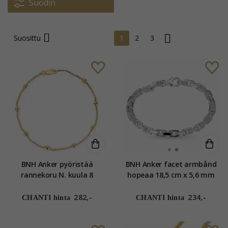
Suodin
Suosittu
1
2
3
BNH Anker pyöristää
BNH Anker facet armbånd
rannekoru N. kuula 8
hopeaa 18,5 cm x 5,6 mm
karaatin kultaa 18,5 cm x
1,3 mm
282,-
234,-
CHANTI hinta
CHANTI hinta