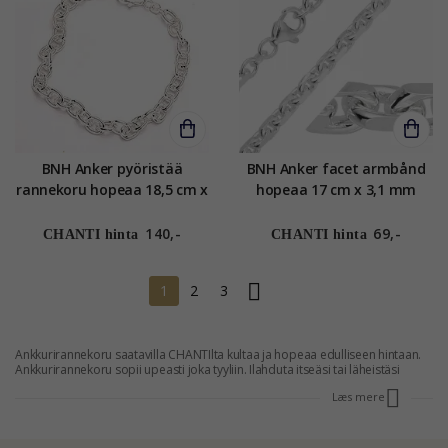
BNH Anker pyöristää
BNH Anker facet armbånd
rannekoru hopeaa 18,5 cm x
hopeaa 17 cm x 3,1 mm
6,0 mm
140,-
69,-
CHANTI hinta
CHANTI hinta
1
2
3
Ankkurirannekoru saatavilla CHANTIlta kultaa ja hopeaa edulliseen hintaan.
Ankkurirannekoru sopii upeasti joka tyyliin. Ilahduta itseäsi tai läheistäsi
upealla ankkurirannekorulla.
Læs mere
KULTA ANKKURIRANNEKORU
Kulta ankkurirannekoru voi ilahduttaa sekä miestä että naista. Se on elegantti
ja tyylikäs ja sopii juhlaan ja arkeen. Kulta ankkurirannekoru CHANTIta on