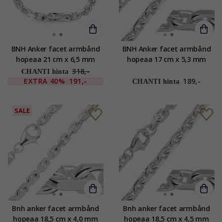
BNH Anker facet armbånd
BNH Anker facet armbånd
hopeaa 21 cm x 6,5 mm
hopeaa 17 cm x 5,3 mm
318,-
CHANTI hinta
EXTRA
40%
191,-
189,-
CHANTI hinta
SALE
Bnh anker facet armbånd
Bnh anker facet armbånd
hopeaa 18,5 cm x 4,0 mm
hopeaa 18,5 cm x 4,5 mm