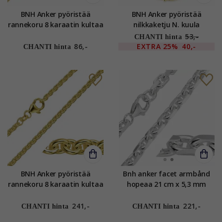
BNH Anker pyöristää
BNH Anker pyöristää
rannekoru 8 karaatin kultaa
nilkkaketju N. kuula
17 cm x 1,2 mm
kullattua hopeaa 26 cm x
53,-
CHANTI hinta
1,3 mm
86,-
EXTRA
25%
40,-
CHANTI hinta
BNH Anker pyöristää
Bnh anker facet armbånd
rannekoru 8 karaatin kultaa
hopeaa 21 cm x 5,3 mm
18,5 cm x 2,0 mm
241,-
221,-
CHANTI hinta
CHANTI hinta