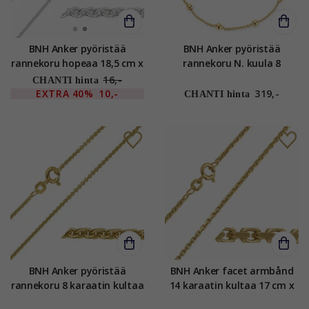
BNH Anker pyöristää
BNH Anker pyöristää
rannekoru hopeaa 18,5 cm x
rannekoru N. kuula 8
1,5 mm
karaatin kultaa 21 cm x 1,3
16,-
CHANTI hinta
mm
EXTRA
40%
10,-
319,-
CHANTI hinta
BNH Anker pyöristää
BNH Anker facet armbånd
rannekoru 8 karaatin kultaa
14 karaatin kultaa 17 cm x
17 cm x 1,5 mm
1,8 mm