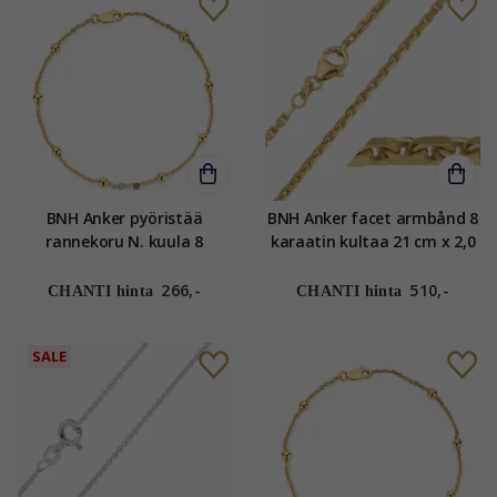
BNH Anker pyöristää
BNH Anker facet armbånd 8
rannekoru N. kuula 8
karaatin kultaa 21 cm x 2,0
karaatin kultaa 17 cm x 1,3
mm
mm
266,-
510,-
CHANTI hinta
CHANTI hinta
SALE