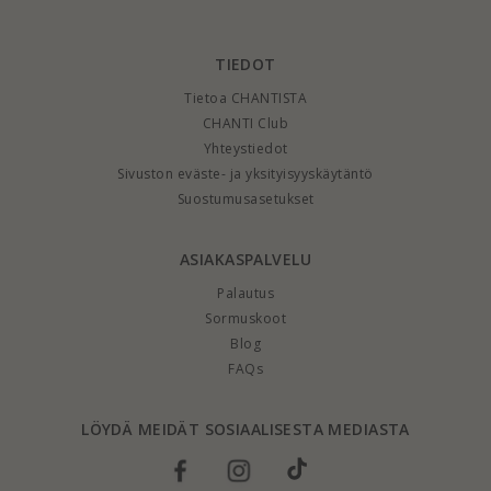
edullinen ja laadukas. Säästät jopa 70% verrattuna kauppojen
suositushintoihin. Katso lisää täältä ja löydä upea kulta ankkurirannekoru.
TIEDOT
Tietoa CHANTISTA
CHANTI Club
Yhteystiedot
Sivuston eväste- ja yksityisyyskäytäntö
Suostumusasetukset
ASIAKASPALVELU
Palautus
Sormuskoot
Blog
FAQs
LÖYDÄ MEIDÄT SOSIAALISESTA MEDIASTA