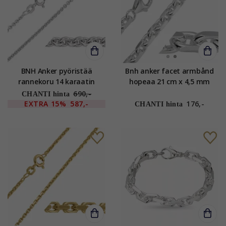
BNH Anker pyöristää
Bnh anker facet armbånd
rannekoru 14 karaatin
hopeaa 21 cm x 4,5 mm
valkokultaa 21 cm x 2,0 mm
690,-
CHANTI hinta
EXTRA
15%
587,-
176,-
CHANTI hinta