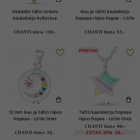
Daavidin tähti zirkoni
Kuu ja tähti kaulaketju
kaulaketju kullattua
hopeaa riipus hopea - Little
hopeaa riipus 8 karaatin
Ones
kultaa - Gold Collection
106,-
55,-
CHANTI hinta
CHANTI hinta
POISTUU
12 mm kuu ja tähti riipus
Tähti kaulaketju hopeaa
hopeaa - Little Ones
riipus hopea - Little Ones
40,-
CHANTI hinta
30,-
EXTRA
35%
26,-
CHANTI hinta