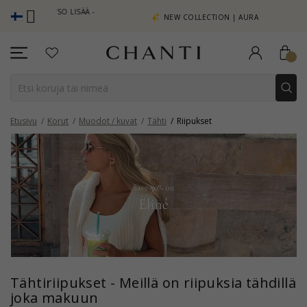
Ä KATSO LISÄÄ -
NEW COLLECTION | AURA
Etusivu
Korut
Muodot / kuvat
Tähti
Riipukset
Tähtiriipukset - Meillä on riipuksia tähdillä
joka makuun