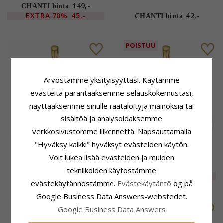
Collection
Little Ones
149,-
CHANTI hinta
EXTRA
70%
45,-
42,-
CHANTI hinta
POISTUU
Arvostamme yksityisyyttäsi. Käytämme
evästeitä parantaaksemme selauskokemustasi,
näyttääksemme sinulle räätälöityjä mainoksia tai
sisältöä ja analysoidaksemme
verkkosivustomme liikennettä. Napsauttamalla
Daavidin tähti
Daavidin tähti riipus 9
"Hyväksy kaikki" hyväksyt evästeiden käytön.
timanttiriipus 14 karaatti
karaatti kulta ja
Voit lukea lisää evästeiden ja muiden
kulta ja valkokultaa 0,18 ct
valkokultaa 0,19 ct
753,-
CHANTI hinta
tekniikoiden käytöstämme
872,-
EXTRA
60%
302,-
CHANTI hinta
evästekäytännöstämme.
Evästekäytäntö
og på
Google Business Data Answers-webstedet.
Google Business Data Answers