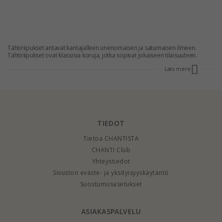
Tähtiriipukset antavat kantajalleen unenomaisen ja satumaisen ilmeen.
Tähtiriipukset ovat klassisia koruja, jotka sopivat jokaiseen tilaisuuteen.
CHANTIlla on suuri valikoima monenlaisia koruja tähtiriipuksella.
Læs mere
RIIPUKSET TÄHDELLÄ
Riipukset tähdellä antavat kantajalleen lumoavan ilmeen. Riipukset tähdellä
ovat klassisia koruja, jotka sopivat kaikille. CHANTIlla on suuri valikoima
riipuksia tähdellä.
TIEDOT
Tietoa CHANTISTA
CHANTI Club
Yhteystiedot
Sivuston eväste- ja yksityisyyskäytäntö
Suostumusasetukset
ASIAKASPALVELU