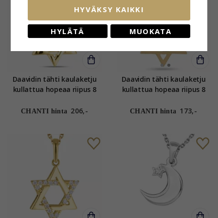
HYVÄKSY KAIKKI
HYLÄTÄ
MUOKATA
Daavidin tähti kaulaketju
Daavidin tähti kaulaketju
kullattua hopeaa riipus 8
kullattua hopeaa riipus 8
karaatin kultaa - Gold
karaatin kultaa - Gold
Collection
Collection
206,-
173,-
CHANTI hinta
CHANTI hinta