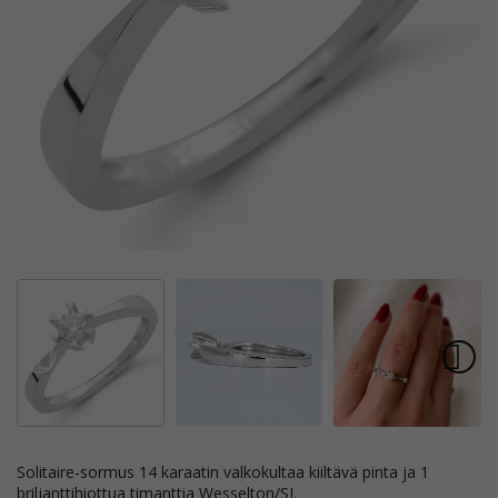
solitaire-sormus 14 karaatin valkokultaa kiiltävä pinta ja 1
briljanttihiottua timanttia Wesselton/SI.