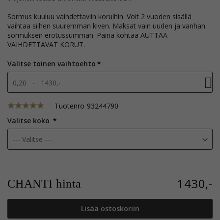
Sormus kuuluu vaihdettaviin koruihin. Voit 2 vuoden sisällä
vaihtaa siihen suuremman kiven. Maksat vain uuden ja vanhan
sormuksen erotussumman. Paina kohtaa AUTTAA -
VAIHDETTAVAT KORUT.
Valitse toinen vaihtoehto
0,20 - 1430,-
Tuotenro
93244790
Valitse koko
1430,-
CHANTI hinta
Lisää ostoskoriin