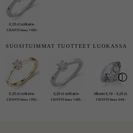
0,20 ct solitaire-
sormus 14 karaatin
1430,-
CHANTI hinta
valkokultaa
SUOSITUIMMAT TUOTTEET LUOKASSA
0,20 ct solitaire-
0,20 ct solitaire-
Alkaen 0,10 – 0,20 ct.
sormus 14 karaatin
sormus 14 karaatin
W/SI
1395,-
1430,-
644,-
CHANTI hinta
CHANTI hinta
CHANTI hinta
kultaa
valkokultaa