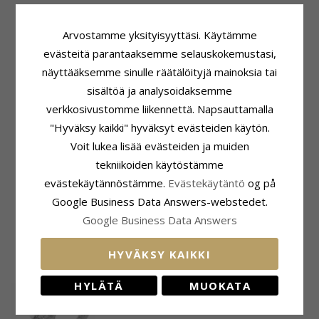
Arvostamme yksityisyyttäsi. Käytämme
evästeitä parantaaksemme selauskokemustasi,
Tuotetieto
Kivi
näyttääksemme sinulle räätälöityjä mainoksia tai
Sormus:
Solitaire-Sormus
Lukumäärä:
1
sisältöä ja analysoidaksemme
Karaatin:
14
Hionta:
Briljanttihiottu
Jalometalli:
Valkokultaa
Kivi:
Timantti
verkkosivustomme liikennettä. Napsauttamalla
Pinta:
Kiiltävä
Timantin Väri:
Wesselton
"Hyväksy kaikki" hyväksyt evästeiden käytön.
Timantin Kirkkaus:
SI
Voit lukea lisää evästeiden ja muiden
Karaatti:
0,20
tekniikoiden käytöstämme
Sormuspohja
Kiinnitys
evästekäytännöstämme.
Evästekäytäntö
og på
Yläosan Leveys:
1,5 mm
Läpimitta:
5,3 mm x 6,0 mm
Alaosan Leveys:
1,5 mm
Syvyys:
5,8 mm
Google Business Data Answers-webstedet.
Paksuus Yläosa:
2,9 mm
Google Business Data Answers
Paksuus Alaosa:
1,1 mm
HYVÄKSY KAIKKI
ÄSKETTÄIN KATSOTUT TUOTTEET
HYLÄTÄ
MUOKATA