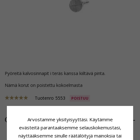
pyöreitä kalvosinnapit i teräs kanssa kiiltävä pinta.
Nämä korut on poistettu kokoelmasta
Tuotenro
5553
POISTUU
25,-
CHANTI hinta
Arvostamme yksityisyyttäsi. Käytämme
evästeitä parantaaksemme selauskokemustasi,
näyttääksemme sinulle räätälöityjä mainoksia tai