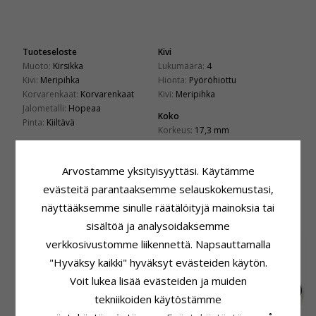
Tuoteseloste
Kivi
Muoto:
Kirsikka
Lukumäärä:
4
Kivi:
Meripihka
Hionta:
Pyöröhiottu
Korvarenkaat:
Korvarenkaat
Kivi:
Meripihka
Jalometalli:
Hopeaa
Koko
Pinta:
Kiiltävä
Korkeus:
17,3 mm
Leveys:
10,9 mm
Toimitusaika
Arvostamme yksityisyyttäsi. Käytämme
Toimitusaika:
4-5 Arkipäivä
evästeitä parantaaksemme selauskokemustasi,
näyttääksemme sinulle räätälöityjä mainoksia tai
LIITTYVÄT TUOTTEET
sisältöä ja analysoidaksemme
verkkosivustomme liikennettä. Napsauttamalla
"Hyväksy kaikki" hyväksyt evästeiden käytön.
Voit lukea lisää evästeiden ja muiden
tekniikoiden käytöstämme