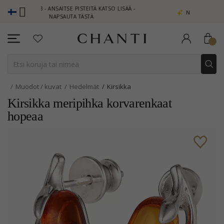
UB - ANSAITSE PISTEITÄ KATSO LISÄÄ -
NEW COLLECTION | AURA
NAPSAUTA TÄSTÄ
Muodot / kuvat
Hedelmät
Kirsikka
Kirsikka meripihka korvarenkaat
hopeaa