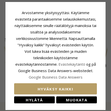
Tuoteseloste
Toimitusaika
Merkki:
Støvring Design
Toimitusaika:
4-5 Arkipäivä
Arvostamme yksityisyyttäsi. Käytämme
Tyyppi:
Riipus
evästeitä parantaaksemme selauskokemustasi,
Jalometalli:
Hopea
näyttääksemme sinulle räätälöityjä mainoksia tai
Pinta:
Kiiltävä
sisältöä ja analysoidaksemme
verkkosivustomme liikennettä. Napsauttamalla
SUOSITUIMMAT TUOTTEET LUOKASSA
"Hyväksy kaikki" hyväksyt evästeiden käytön.
Voit lukea lisää evästeiden ja muiden
tekniikoiden käytöstämme
evästekäytännöstämme.
Evästekäytäntö
og på
Google Business Data Answers-webstedet.
Google Business Data Answers
Nimikaulaketjut
Nimikaulaketjut
Nimikaulaketjut
riipus 9 karaatin
riipus hopeaa - My
riipus kullattu hopea
448,-
88,-
111,-
CHANTI hinta
CHANTI hinta
CHANTI hinta
kultaa pinta 1
Letter
- My Letter
HYVÄKSY KAIKKI
viistehiottua zirkonia
- My Letter
HYLÄTÄ
MUOKATA