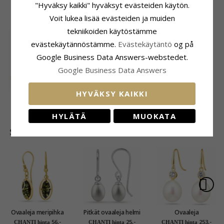
"Hyväksy kaikki" hyväksyt evästeiden käytön.
ASIAKKAAT OSTAVAT MYÖS
Voit lukea lisää evästeiden ja muiden
tekniikoiden käytöstämme
evästekäytännöstämme.
Evästekäytäntö
og på
Google Business Data Answers-webstedet.
Google Business Data Answers
HYVÄKSY KAIKKI
Sininen topaasi
solitaire-sormus 8
363,-
CHANTI hinta
karaatin kultaa
HYLÄTÄ
MUOKATA
SUOSITUIMMAT TUOTTEET LUOKASSA
Ovaaleja meripihka
Pitkät ovaaleja helmi
Ovaaleja
korvarenkaat
korvarenkaat hopea
helmikorvakorut 14
56,-
25,-
253,-
CHANTI hinta
CHANTI hinta
CHANTI hinta