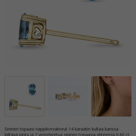
sininen topaasi nappikorvakorut 14 karaatin kultaa kanssa
kiiltävä pinta ja 2 viistehiottua sininen topaasia yhteensä 0,60 ct.