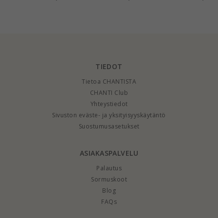
kullattu hopea
karaatin kultaa
kanssa zirkoni - Gold
Collection
TIEDOT
Tietoa CHANTISTA
CHANTI Club
Yhteystiedot
Sivuston eväste- ja yksityisyyskäytäntö
Suostumusasetukset
ASIAKASPALVELU
Palautus
Sormuskoot
Blog
FAQs