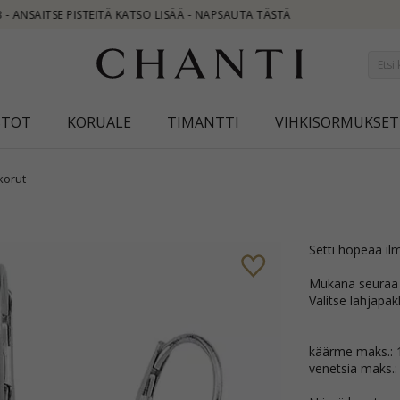
STOT
KORUALE
TIMANTTI
VIHKISORMUKSET
korut
Setti hopeaa il
Mukana seuraa l
Valitse lahjapa
käärme maks.:
venetsia maks.