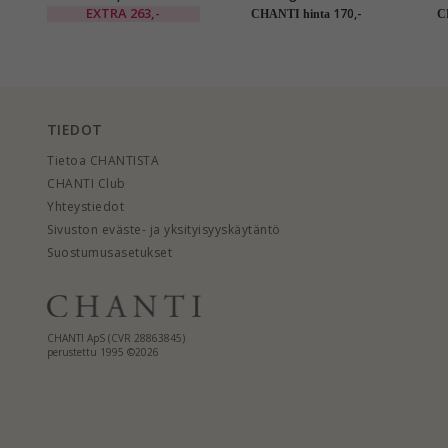
kultakorvakorut 14
karaatin kultaa kanssa
nappik
EXTRA
263,-
170,-
CHANTI hinta
C
karaatin kultaa kanssa
zirkoni - Gold Collection
synteettinen rubiini ja
zirkoni - Gold Collection
TIEDOT
Tietoa CHANTISTA
CHANTI Club
Yhteystiedot
Sivuston eväste- ja yksityisyyskäytäntö
Suostumusasetukset
CHANTI ApS (CVR 28863845)
perustettu 1995 ©2026