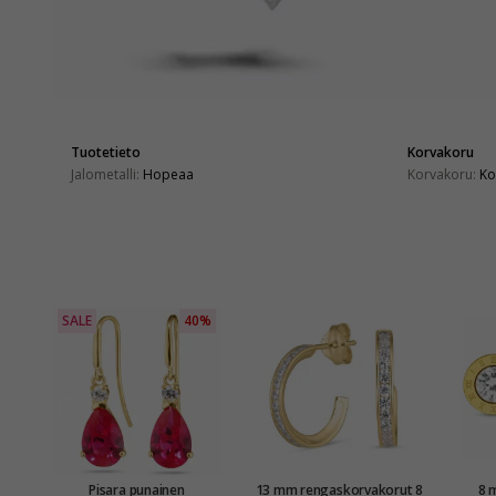
Tuotetieto
Korvakoru
Jalometalli:
Hopeaa
Korvakoru:
Ko
SALE
40%
Pisara punainen
13 mm rengaskorvakorut 8
8 