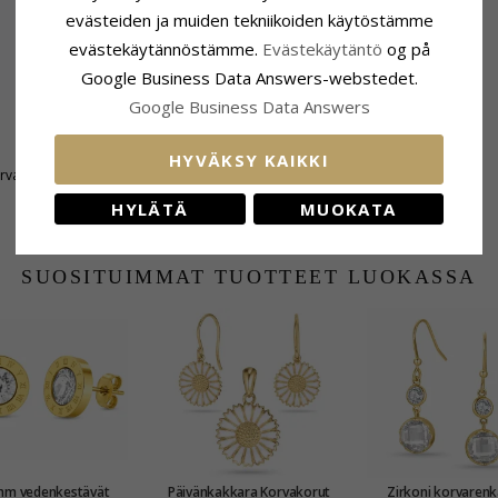
evästeiden ja muiden tekniikoiden käytöstämme
evästekäytännöstämme.
Evästekäytäntö
og på
Google Business Data Answers-webstedet.
Google Business Data Answers
Riipus
HYVÄKSY KAIKKI
rvarenkaat
Riipus:
CARI Riipus
Korkeus Ilman Riipuspidikkeen Levey:
HYLÄTÄ
MUOKATA
26,3 mm x 12,3 mm
SUOSITUIMMAT TUOTTEET LUOKASSA
mm vedenkestävät
Päivänkakkara Korvakorut
Zirkoni korvarenk