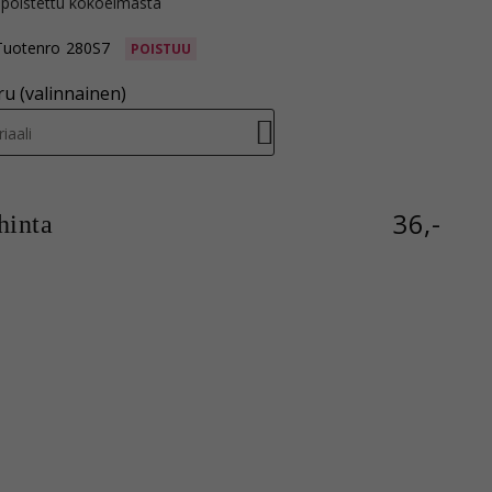
 poistettu kokoelmasta
Tuotenro
280S7
POISTUU
u (valinnainen)
iaali
36,-
inta