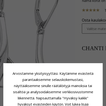
Nämä korut on
Osta kaulakor
Valitse mater
CHANTI h
Arvostamme yksityisyyttäsi. Käytämme evästeitä
parantaaksemme selauskokemustasi,
näyttääksemme sinulle räätälöityjä mainoksia tai
sisältöä ja analysoidaksemme verkkosivustomme
liikennettä. Napsauttamalla "Hyväksy kaikki"
hyväksyt evästeiden käytön. Voit lukea lisää