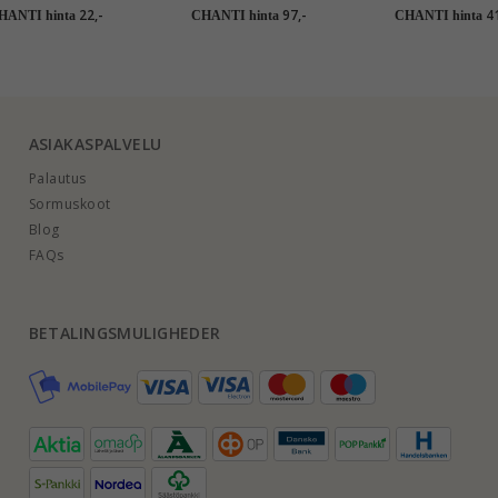
orvakorut kullattu
ja riipukset kullattua
kullattu hopea
22,-
97,-
41
HANTI hinta
CHANTI hinta
CHANTI hinta
teräs - OCEANA
hopeaa valkoinen emalji
ASIAKASPALVELU
Palautus
Sormuskoot
Blog
FAQs
BETALINGSMULIGHEDER