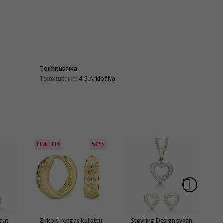
Toimitusaika
Toimitusaika:
4-5 Arkipäivä
LIMITED
50%
L
aat
Zirkoni rengas kullattu
Støvring Design sydän