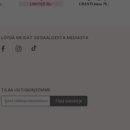
messinki - Eliné
korut setti rodinoitua
LIMITED
20,-
,-
79,-
CHANTI hinta
hopeaa valkoista zirkonia
LÖYDÄ MEIDÄT SOSIAALISESTA MEDIASTA
TILAA UUTISKIRJEEMME
Tilaa uutiskirje