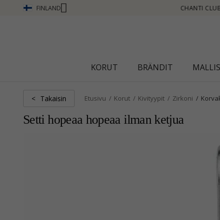
FINLAND
CHANTI CLUB - ANSAITSE PISTEITÄ KATSO LISÄÄ - NAPSAUTA TÄSTÄ
KORUT
BRÄNDIT
MALLI
Takaisin
<
Etusivu
Korut
Kivityypit
Zirkoni
Korva
Setti hopeaa hopeaa ilman ketjua