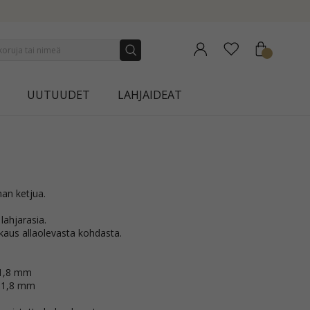
NEW COLLECTION | AURA
UUTUUDET
LAHJAIDEAT
man ketjua.
ahjarasia.
kkaus allaolevasta kohdasta.
 1,8 mm
: 1,8 mm